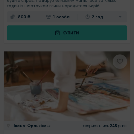
будніх справ. Подаруй близьким магію: все за кілька
годин із шматочком глини народитися виріб.
800 ₴
1 особа
2 год
КУПИТИ
Івано-Франківськ
скористались
245
разів