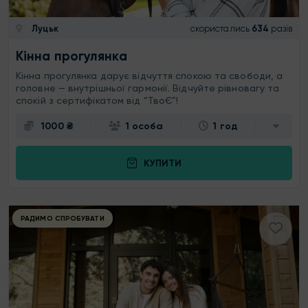
Луцьк
скористались
634
разів
Кінна прогулянка
Кінна прогулянка дарує відчуття спокою та свободи, а
головне — внутрішньої гармонії. Відчуйте рівновагу та
спокій з сертифікатом від “ТвоЄ”!
1000 ₴
1 особа
1 год
КУПИТИ
РАДИМО СПРОБУВАТИ