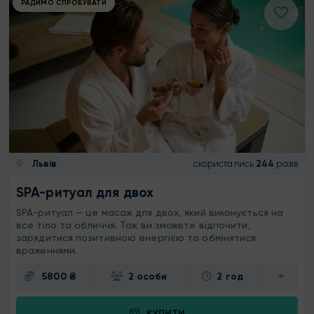
РАДИМО СПРОБУВАТИ
Львів
скористались
244
разів
SPA-ритуал для двох
SPA-ритуал — це масаж для двох, який виконується на
все тіло та обличчя. Тож ви зможете відпочити,
зарядитися позитивною енергією та обмінятися
враженнями.
5800 ₴
2 особи
2 год
КУПИТИ