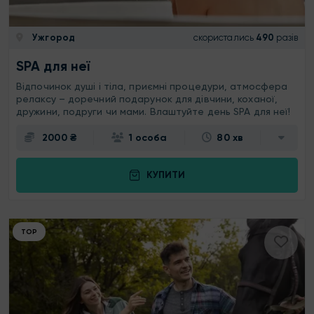
Ужгород
скористались
490
разів
SPA для неї
Відпочинок душі і тіла, приємні процедури, атмосфера
релаксу – доречний подарунок для дівчини, коханої,
дружини, подруги чи мами. Влаштуйте день SPA для неї!
2000 ₴
1 особа
80 хв
КУПИТИ
ТОР