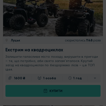
Луцьк
скористались
1148
разів
Екстрим на квадроциклах
Залишити галасливе місто позаду, вирушити в пригоди
– те, що потрібно, аби свято запам’яталося. Крутий
заїзд на квадроциклах по бездоріжжю лісів – це ТОП
ідея.
1600 ₴
1 особа
1 год
КУПИТИ