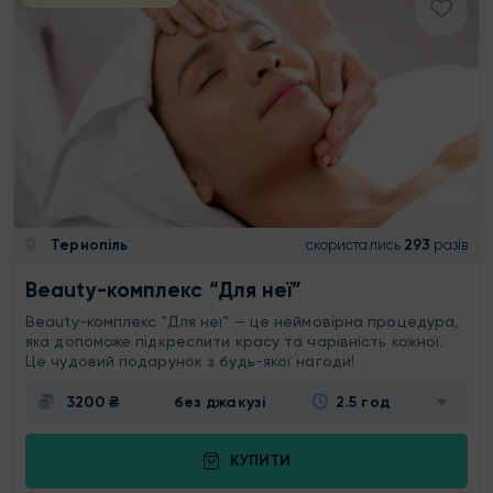
Тернопіль
скористались
293
разів
Beauty-комплекс “Для неї”
Beauty-комплекс "Для неї" — це неймовірна процедура,
яка допоможе підкреслити красу та чарівність кожної.
Це чудовий подарунок з будь-якої нагоди!
3200 ₴
без джакузі
2.5 год
КУПИТИ