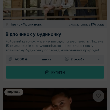
Івано-Франківськ
скористались
174
разів
Відпочинок у будиночку
Райський куточок — це не вигадка, а реальність! Лишень
15 хвилин від Івано-Франківська — і ви опинитеся у
затишному будиночку посеред мальовничої природи!
4000 ₴
пн-чт
2 особи
КУПИТИ
ВІДЧУВАЙ