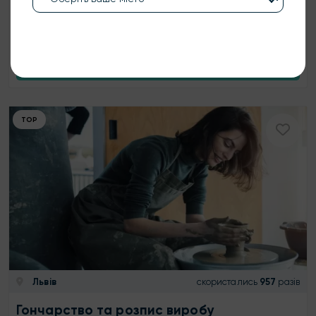
1200 ₴
1 особа
1 год
КУПИТИ
ТОР
Львів
скористались
957
разів
Гончарство та розпис виробу