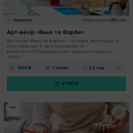
Черкаси
скористались
236
разів
Арт-вечір «Вино та Фарби»
Арт-вечір «Вино та фарби» — це подія, яка поєднує в
собі найкраще зі світу мистецтва та
виноробства! Пориньте у світ творчості та вина з
«ТвоЄ»!
1500 ₴
1 особа
2.5 год
КУПИТИ
ТОР