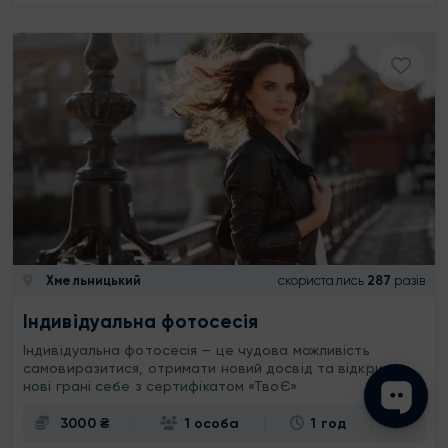
Хмельницький
скористались
287
разів
Індивідуальна фотосесія
Індивідуальна фотосесія — це чудова можливість
самовиразитися, отримати новий досвід та відкрити
нові грані себе з сертифікатом «ТвоЄ»
3000 ₴
1 особа
1 год