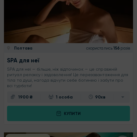
Полтава
скористались
156
разів
SPA для неї
SPA для неї — більше, ніж відпочинок — це справжній
ритуал релаксу і задоволення! Це перезавантаження для
тіла та душі, нагода відчути себе богинею і забути про
всі турботи!
1900 ₴
1 особа
90хв
КУПИТИ