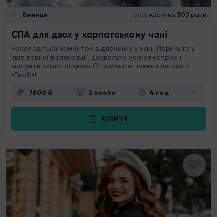
Вінниця
скористались
300
разів
СПА для двох у карпатському чані
Насолодіться моментом відпочинку у чані. Пориньте у
світ повної релаксації, дозвольте усунути стрес і
відчуйте оазис спокою. Отримайте повний релакс з
«ТвоЄ»!
7600 ₴
2 особи
4 год
КУПИТИ