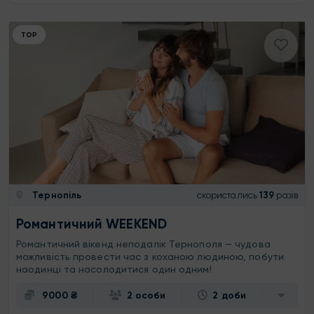
ТОР
Тернопіль
скористались
139
разів
Романтичний WEEKEND
Романтичний вікенд неподалік Тернополя — чудова
можливість провести час з коханою людиною, побути
наодинці та насолодитися один одним!
9000 ₴
2 особи
2 доби