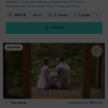
релакс? Тоді відпочинок у будиночку A-Frame з
безлімітним чаном вам точно сподобається.
5500 ₴
пн-чт
2 особи
1 доба
КУПИТИ
ВІДЧУВАЙ
Ужгород
скористались
193
разів