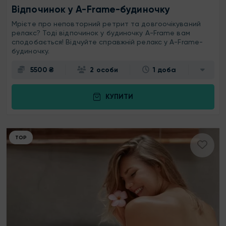
Відпочинок у A-Frame-будиночку
Мрієте про неповторний ретрит та довгоочікуваний
релакс? Тоді відпочинок у будиночку A-Frame вам
сподобається! Відчуйте справжній релакс у A-Frame-
будиночку.
5500 ₴
2 особи
1 доба
КУПИТИ
ТОР