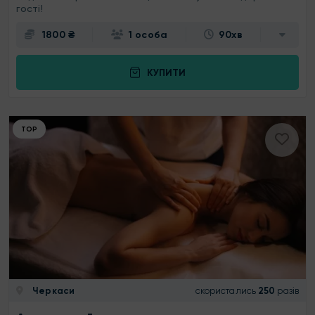
гості!
1800 ₴
1 особа
90хв
КУПИТИ
ТОР
Черкаси
скористались
250
разів