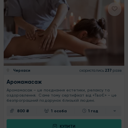
Черкаси
скористались
237
разів
Аромамасаж
Аромамасаж – це поєднання естетики, релаксу та
оздоровлення. Саме тому сертифікат від «ТвоЄ» – це
безпрограшний подарунок близькій людині.
800 ₴
1 особа
1 год
КУПИТИ