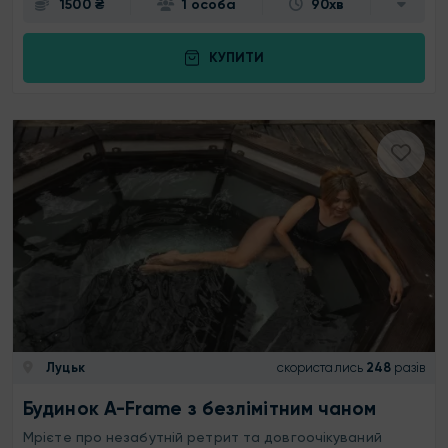
1500 ₴
1 особа
90хв
КУПИТИ
Луцьк
скористались
248
разів
Будинок A-Frame з безлімітним чаном
Мрієте про незабутній ретрит та довгоочікуваний