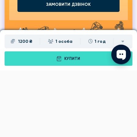
ЗАМОВИТИ ДЗВІНОК
1200 ₴
1 особа
1 год
КУПИТИ
Подарунки
Львів
Івано-Франківськ
Луцьк
Рівне
Тернопіль
Хмельницький
Ужгород
Вінниця
Чернівці