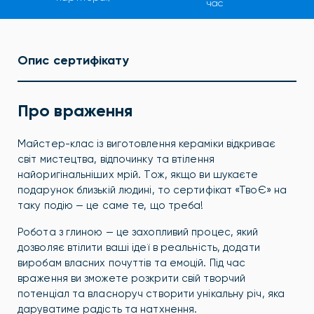
час
Опис сертифікату
Про враження
Майстер-клас із виготовлення кераміки відкриває
світ мистецтва, відпочинку та втілення
найоригінальніших мрій. Тож, якщо ви шукаєте
подарунок близькій людині, то сертифікат «ТвоЄ» на
таку подію — це саме те, що треба!
Робота з глиною — це захопливий процес, який
дозволяє втілити ваші ідеї в реальність, додати
виробам власних почуттів та емоцій. Під час
враження ви зможете розкрити свій творчий
потенціал та власноруч створити унікальну річ, яка
даруватиме радість та натхнення.