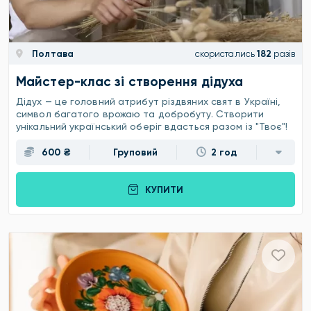
Полтава
скористались
182
разів
Майстер-клас зі створення дідуха
Дідух — це головний атрибут різдвяних свят в Україні,
символ багатого врожаю та добробуту. Створити
унікальний український оберіг вдасться разом із "Твоє"!
600 ₴
Груповий
2 год
КУПИТИ