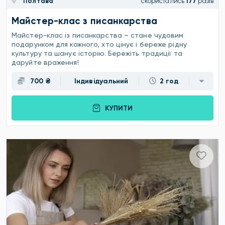
Полтава
скористались
177
разів
Майстер-клас з писанкарства
Майстер-клас із писанкарства – стане чудовим
подарунком для кожного, хто цінує і береже рідну
культуру та шанує історію. Бережіть традиції та
даруйте враження!
700 ₴
Індивідуальний
2 год
КУПИТИ