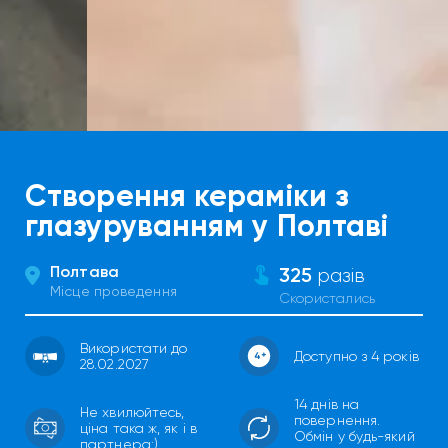
Створення кераміки з
глазуруванням у Полтаві
Полтава
325
разів
Місце проведення
Скористались
Використати до
Доступно з 4 років
28.02.2027
14 днів на
Не хвилюйтесь,
повернення.
ціна така ж, як і в
Обмін у будь-який
партнера:)