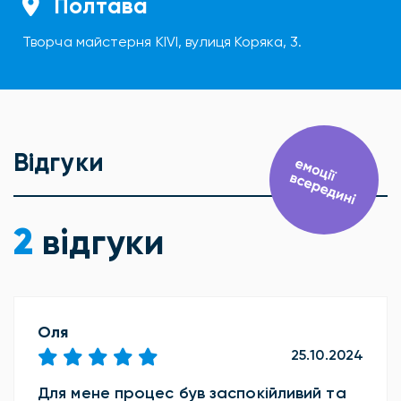
Полтава
Творча майстерня KIVI, вулиця Коряка, 3.
Відгуки
2
відгуки
Оля
25.10.2024
Для мене процес був заспокійливий та