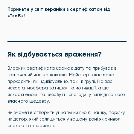
Пориньте у світ кераміки з сертифікатом від
«ТвоЄ»!
Як відбувається враження?
Власник сертифіката бронює дату та прибуває в
зазначений час на локацію. Майстер-клас може
проходити, як індивідуально, так і в групі. На вас
чекає атмосфера затишку та мотивації, а ще —
яскраві емоції та незабутні спогади, у вигляді вашого
власного шедевру.
Ви зможете створити унікальний виріб: чашку, тарілку
чи декор, який залишиться у вашому домі як символ
спокою та творчості.