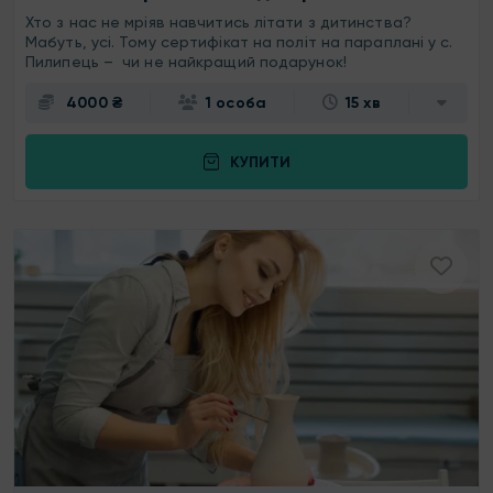
Хто з нас не мріяв навчитись літати з дитинства?
Мабуть, усі. Тому сертифікат на політ на параплані у с.
Пилипець – чи не найкращий подарунок!
4000 ₴
1 особа
15 хв
КУПИТИ