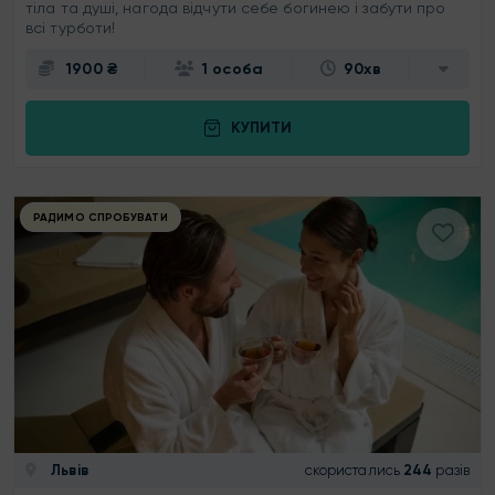
тіла та душі, нагода відчути себе богинею і забути про
всі турботи!
1900 ₴
1 особа
90хв
КУПИТИ
РАДИМО СПРОБУВАТИ
Львів
скористались
244
разів