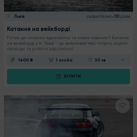
Львів
скористались
131
разів
Катання на вейкборді
Готові до сплеску адреналіну та нових навичок? Катання
на вейкборді у м. Львів - це вибуховий мікс спорту, водної
свободи та роботи над собою!
1400 ₴
1 особа
30 хв
КУПИТИ