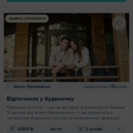
РАДИМО СПРОБУВАТИ
Івано-Франківськ
скористались
174
разів
Відпочинок у будиночку
Райський куточок — це не вигадка, а реальність! Лишень
15 хвилин від Івано-Франківська — і ви опинитеся у
затишному будиночку посеред мальовничої природи!
4000 ₴
пн-чт
2 особи