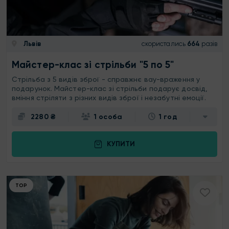
Львів
скористались
664
разів
Майстер-клас зі стрільби "5 по 5"
Стрільба з 5 видів зброї - справжнє вау-враження у
подарунок. Майстер-клас зі стрільби подарує досвід,
вміння стріляти з різних видів зброї і незабутні емоції.
2280 ₴
1 особа
1 год
КУПИТИ
ТОР