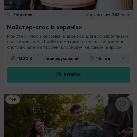
Черкаси
скористались
243
разів
Майстер-клас із кераміки
Майстер-клас з кераміки відкриває для вас захопливий
світ кераміки. З «ТвоЄ» ви матимете не тільки приємні
спогади, але й створені власноруч керамічні вироби.
1300 ₴
Індивідуальний
1.5 год
КУПИТИ
ТОР