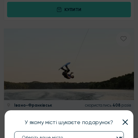
КУПИТИ
Івано-Франківськ
скористались
408
разів
Вейкбординг
У якому місті шукаєте подарунок?
Подарунковий сертифікат на вейкбординг від “ТвоЄ” -
найкращий сертифікат, який гарантує азарт, драйв,
викид адреналіну!