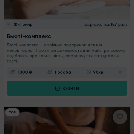
Житомир
скористались
187
разів
Бьюті-комплекс
Б'юті-комплекс — омріяний подарунок для неї
неповторної. Протягом декількох годин майстри салону
подбають про зовнішність, самопочуття та здоровʼя
гості!
1800 ₴
1 особа
90хв
КУПИТИ
ТОР