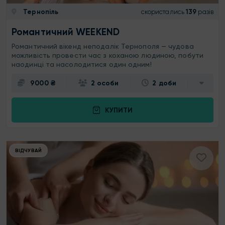
Тернопіль
скористались
139
разів
Романтичний WEEKEND
Романтичний вікенд неподалік Тернополя — чудова
можливість провести час з коханою людиною, побути
наодинці та насолодитися один одним!
9000 ₴
2 особи
2 доби
КУПИТИ
ВІДЧУВАЙ