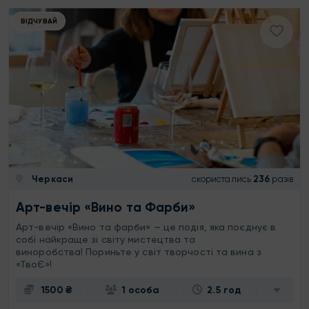
ВІДЧУВАЙ
Черкаси
скористались
236
разів
Арт-вечір «Вино та Фарби»
Арт-вечір «Вино та фарби» — це подія, яка поєднує в
собі найкраще зі світу мистецтва та
виноробства! Пориньте у світ творчості та вина з
«ТвоЄ»!
1500 ₴
1 особа
2.5 год