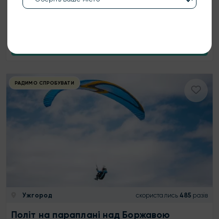
850 ₴
1 особа
15 хв
КУПИТИ
РАДИМО СПРОБУВАТИ
Ужгород
скористались
485
разів
Політ на параплані над Боржавою