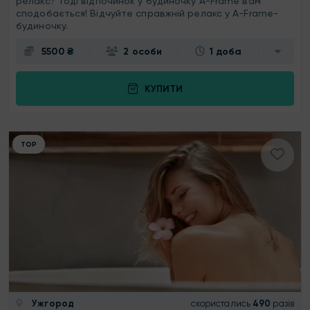
релакс? Тоді відпочинок у будиночку A-Frame вам
сподобається! Відчуйте справжній релакс у A-Frame-
будиночку.
5500 ₴
2 особи
1 доба
КУПИТИ
ТОР
Ужгород
скористались
490
разів