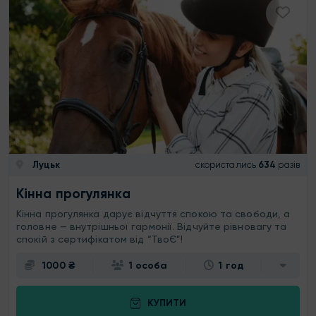
Луцьк
скористались
634
разів
Кінна прогулянка
Кінна прогулянка дарує відчуття спокою та свободи, а
головне — внутрішньої гармонії. Відчуйте рівновагу та
спокій з сертифікатом від “ТвоЄ”!
1000 ₴
1 особа
1 год
КУПИТИ