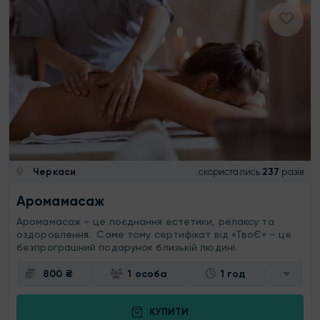
Черкаси
скористались
237
разів
Аромамасаж
Аромамасаж – це поєднання естетики, релаксу та
оздоровлення. Саме тому сертифікат від «ТвоЄ» – це
безпрограшний подарунок близькій людині.
800 ₴
1 особа
1 год
КУПИТИ