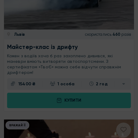
Львів
скористались
460
разів
Майстер-клас із дрифту
Кожен з водіїв хоча б раз захоплено дивився, які
маневри вміють витворяти автоспортсмени. З
сертифікатом «ТвоЄ» можна себе відчути справжнім
дрифтером!
15400 ₴
1 особа
2 год
КУПИТИ
ВРАЖАЙ ЇЇ