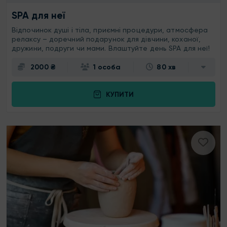
SPA для неї
Відпочинок душі і тіла, приємні процедури, атмосфера
релаксу – доречний подарунок для дівчини, коханої,
дружини, подруги чи мами. Влаштуйте день SPA для неї!
2000 ₴
1 особа
80 хв
КУПИТИ