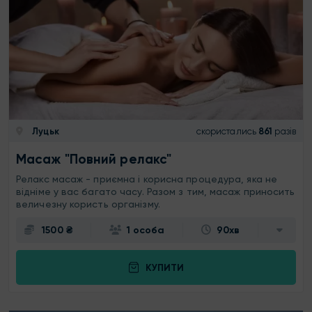
Луцьк
скористались
861
разів
Масаж "Повний релакс"
Релакс масаж - приємна і корисна процедура, яка не
відніме у вас багато часу. Разом з тим, масаж приносить
величезну користь організму.
1500 ₴
1 особа
90хв
КУПИТИ