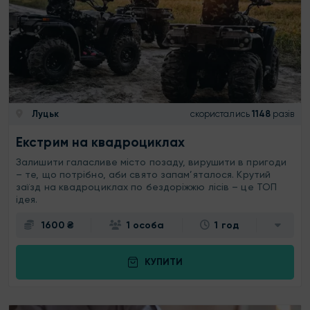
Луцьк
скористались
1148
разів
Екстрим на квадроциклах
Залишити галасливе місто позаду, вирушити в пригоди
– те, що потрібно, аби свято запам’яталося. Крутий
заїзд на квадроциклах по бездоріжжю лісів – це ТОП
ідея.
1600 ₴
1 особа
1 год
КУПИТИ