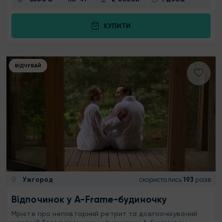
КУПИТИ
ВІДЧУВАЙ
Ужгород
скористались
193
разів
Відпочинок у A-Frame-будиночку
Мрієте про неповторний ретрит та довгоочікуваний