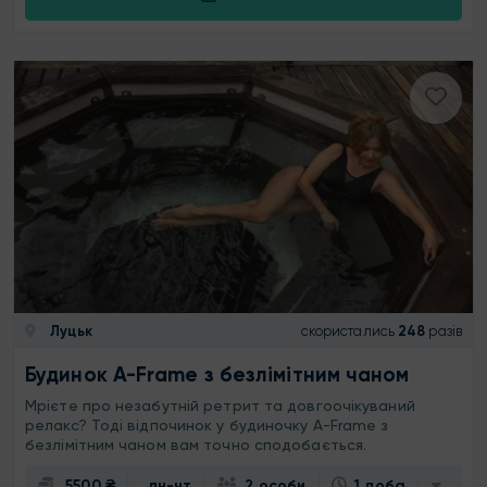
Луцьк
скористались
248
разів
Будинок A-Frame з безлімітним чаном
Мрієте про незабутній ретрит та довгоочікуваний
релакс? Тоді відпочинок у будиночку A-Frame з
безлімітним чаном вам точно сподобається.
5500 ₴
пн-чт
2 особи
1 доба