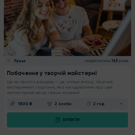
Луцьк
скористались
163
разів
Побачення у творчій майстерні
Це не просто рандеву — це спільні емоції, творчий
експеримент і картина, яка нагадуватиме про цей
неповторний вечір і ваше кохання!
1800 ₴
2 особи
2 год
КУПИТИ