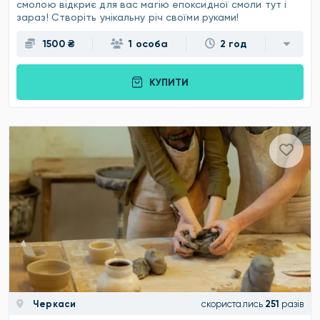
смолою відкриє для вас магію епоксидної смоли тут і
зараз! Створіть унікальну річ своїми руками!
1500 ₴
1 особа
2 год
КУПИТИ
Черкаси
скористались
251
разів