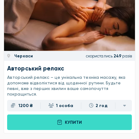
Черкаси
скористались
249
разів
Авторський релакс
Авторський релакс – це унікальна техніка масажу, яка
допоможе відволіктися від щоденної рутини. Будьте
певні, вже з перших хвилин ваше самопочуття
покращиться.
1200 ₴
1 особа
2 год
КУПИТИ