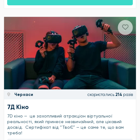
Черкаси
скористались
214
разів
7Д Кіно
7D кіно — це захопливий атракціон віртуальної
реальності, який принесе незвичайний, але цікавий
досвід. Сертифікат від “ТвоЄ” — це саме те, що вам
треба!