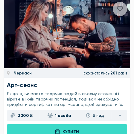
Черкаси
скористались
201
разів
Арт-сеанс
Якщо ж, ви маєте творчих людей в своєму оточенні і
вірите в їхній творчий потенціал, тоді вам необхідно
придбати сертифікат на арт-сеанс, щоб здивувати їх.
3000 ₴
1 особа
3 год
КУПИТИ