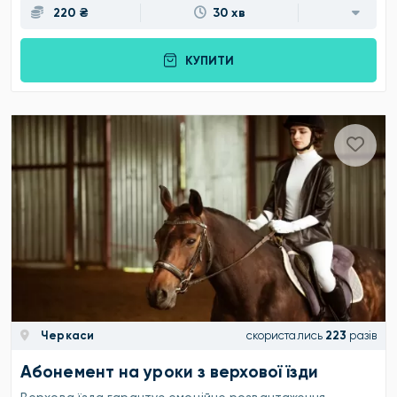
220 ₴
30 хв
КУПИТИ
Черкаси
скористались
223
разів
Абонемент на уроки з верхової їзди
Верхова їзда гарантує емоційне розвантаження,