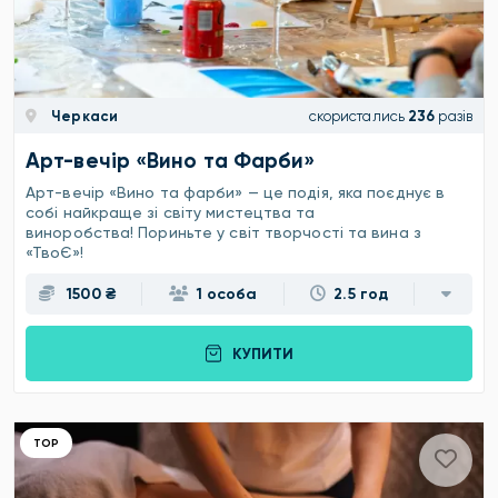
Черкаси
скористались
236
разів
Арт-вечір «Вино та Фарби»
Арт-вечір «Вино та фарби» — це подія, яка поєднує в
собі найкраще зі світу мистецтва та
виноробства! Пориньте у світ творчості та вина з
«ТвоЄ»!
1500 ₴
1 особа
2.5 год
КУПИТИ
ТОР