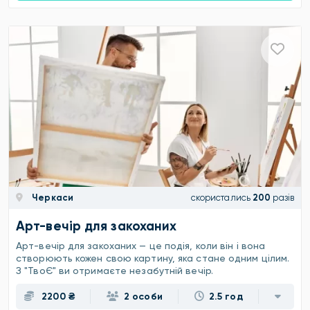
Черкаси
скористались
200
разів
Арт-вечір для закоханих
Арт-вечір для закоханих — це подія, коли він і вона
створюють кожен свою картину, яка стане одним цілим.
З "ТвоЄ" ви отримаєте незабутній вечір.
2200 ₴
2 особи
2.5 год