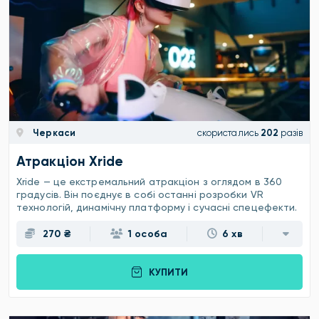
Черкаси
скористались
202
разів
Атракціон Xride
Xride — це екстремальний атракціон з оглядом в 360
градусів. Він поєднує в собі останні розробки VR
технологій, динамічну платформу і сучасні спецефекти.
270 ₴
1 особа
6 хв
КУПИТИ