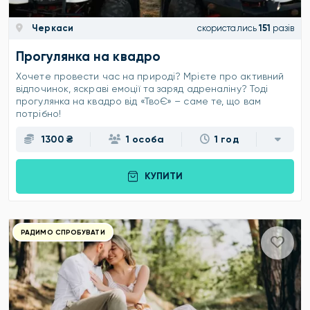
Черкаси
скористались
151
разів
Прогулянка на квадро
Хочете провести час на природі? Мрієте про активний
відпочинок, яскраві емоції та заряд адреналіну? Тоді
прогулянка на квадро від «ТвоЄ» – саме те, що вам
потрібно!
1300 ₴
1 особа
1 год
КУПИТИ
РАДИМО СПРОБУВАТИ