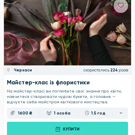
Черкаси
скористались
224
разів
Майстер-клас із флористики
На майстер-класі ви поглибите свої знання про квіти,
навчитеся створювати чудові букети, а головне —
відчуєте себе майстром квіткового мистецтва.
1600 ₴
1 особа
1.5 год
КУПИТИ