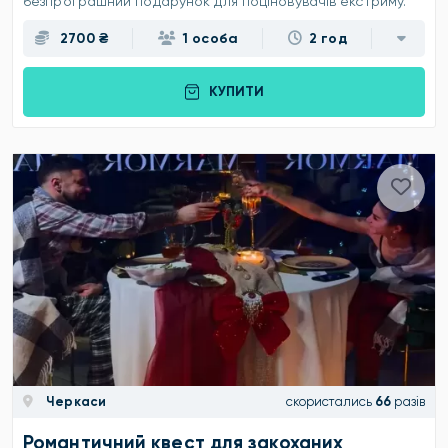
безпрограшний подарунок для поціновувачів екстриму.
2700 ₴
1 особа
2 год
КУПИТИ
Черкаси
скористались
66
разів
Романтичний квест для закоханих