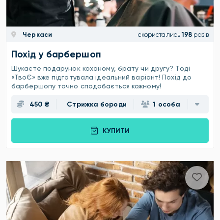
Черкаси
скористались
198
разів
Похід у барбершоп
Шукаєте подарунок коханому, брату чи другу? Тоді
«ТвоЄ» вже підготувала ідеальний варіант! Похід до
барбершопу точно сподобається кожному!
450 ₴
Стрижка бороди
1 особа
КУПИТИ