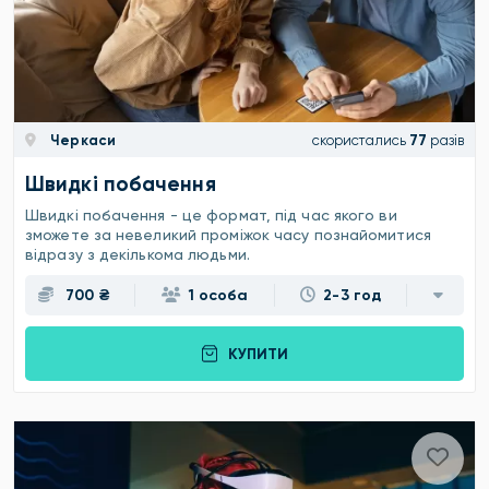
Черкаси
скористались
77
разів
Швидкі побачення
Швидкі побачення - це формат, під час якого ви
зможете за невеликий проміжок часу познайомитися
відразу з декількома людьми.
700 ₴
1 особа
2-3 год
КУПИТИ