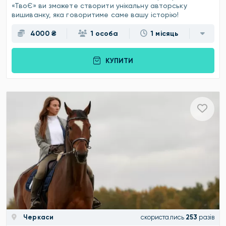
«ТвоЄ» ви зможете створити унікальну авторську
вишиванку, яка говоритиме саме вашу історію!
4000 ₴
1 особа
1 місяць
КУПИТИ
Черкаси
скористались
253
разів