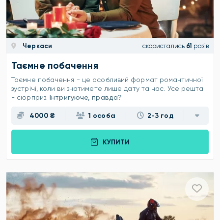
Черкаси
скористались
61
разів
Таємне побачення
Таємне побачення - це особливий формат романтичної
зустрічі, коли ви знатимете лише дату та час. Усе решта
- сюрприз.
Інтригуюче, правда?
4000 ₴
1 особа
2-3 год
КУПИТИ