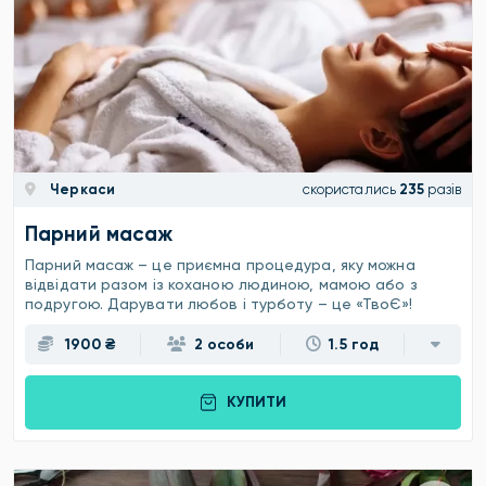
Черкаси
скористались
235
разів
Парний масаж
Парний масаж – це приємна процедура, яку можна
відвідати разом із коханою людиною, мамою або з
подругою. Дарувати любов і турботу – це «ТвоЄ»!
1900 ₴
2 особи
1.5 год
КУПИТИ