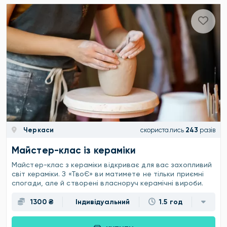
Черкаси
скористались
243
разів
Майстер-клас із кераміки
Майстер-клас з кераміки відкриває для вас захопливий
світ кераміки. З «ТвоЄ» ви матимете не тільки приємні
спогади, але й створені власноруч керамічні вироби.
1300 ₴
Індивідуальний
1.5 год