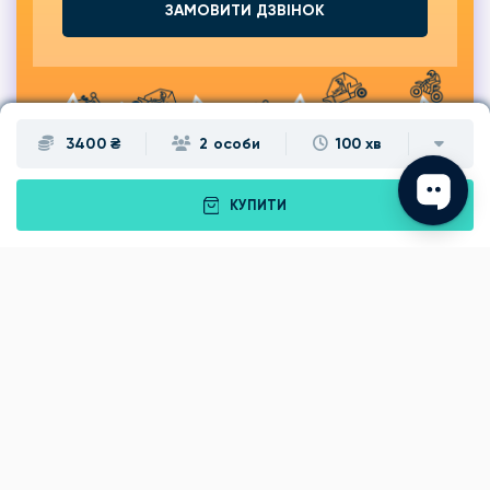
ЗАМОВИТИ ДЗВІНОК
3400 ₴
2 особи
100 хв
КУПИТИ
Подарунки
Львів
Івано-Франківськ
Луцьк
Рівне
Тернопіль
Хмельницький
Ужгород
Вінниця
Чернівці