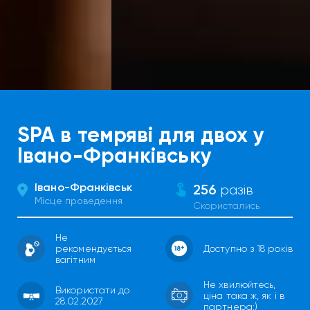
SPA в темряві для двох у
Івано-Франківську
Івано-Франківськ
256
разів
Місце проведення
Скористались
Не
рекомендується
Доступно з 18 років
вагітним
Не хвилюйтесь,
Використати до
ціна така ж, як і в
28.02.2027
партнера:)