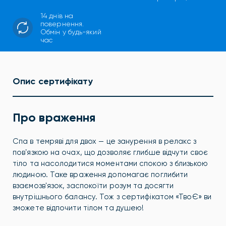
14 днів на
повернення.
Обмін у будь-який
час
Опис сертифікату
Про враження
Спа в темряві для двох — це занурення в релакс з
повʼязкою на очах, що дозволяє глибше відчути своє
тіло та насолодитися моментами спокою з близькою
людиною. Таке враження допомагає поглибити
взаємозв'язок, заспокоїти розум та досягти
внутрішнього балансу. Тож з сертифікатом «ТвоЄ» ви
зможете відпочити тілом та душею!