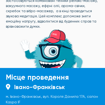
застосовуються комбіновані техніки релакс-масажу,
вакуумного масажу, ефірні олії, арома-свічки,
скребок та вібро-масажер, а в кінці проводиться
звукова медитація. Цей комплекс допоможе зняти
емоційну напругу, відволіктися від буденних справ та
врівноважити думки.
Місце проведення
Івано-Франківськ
м. Івано-Франківськ, вул. Короля Данила 17А, салон
Kaspa IF