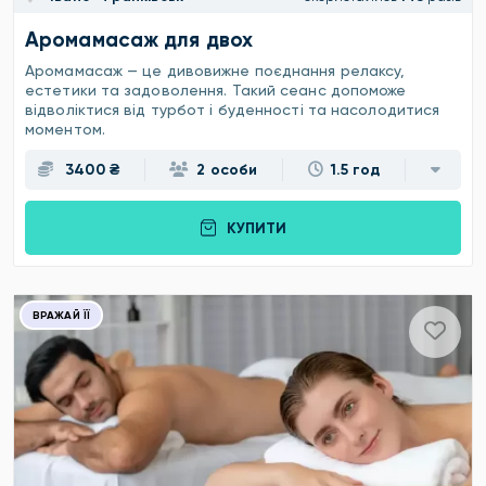
Аромамасаж для двох
Аромамасаж — це дивовижне поєднання релаксу,
естетики та задоволення. Такий сеанс допоможе
відволіктися від турбот і буденності та насолодитися
моментом.
3400 ₴
2 особи
1.5 год
КУПИТИ
ВРАЖАЙ ЇЇ