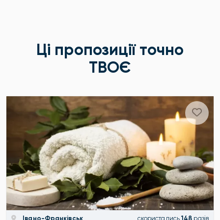
Ці пропозиції точно
ТВОЄ
Івано-Франківськ
скористались
148
разів