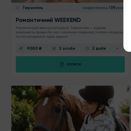
Тернопіль
скористались
139
разів
Романтичний WEEKEND
Романтичний вікенд неподалік Тернополя — чудова
можливість провести час з коханою людиною, побути наодинці
та насолодитися один одним!
9000 ₴
2 особи
2 доби
КУПИТИ