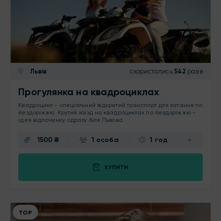
Львів
скористались
542
разів
Прогулянка на квадроциклах
Квадроцикл - спеціальний відкритий транспорт для катання по
бездоріжжю. Крутий заїзд на квадроциклах по бездоріжжю -
ідея відпочинку одразу біля Львова.
1500 ₴
1 особа
1 год
КУПИТИ
ТОР