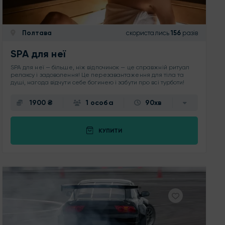
Полтава
скористались
156
разів
SPA для неї
SPA для неї — більше, ніж відпочинок — це справжній ритуал
релаксу і задоволення! Це перезавантаження для тіла та
душі, нагода відчути себе богинею і забути про всі турботи!
1900 ₴
1 особа
90хв
КУПИТИ