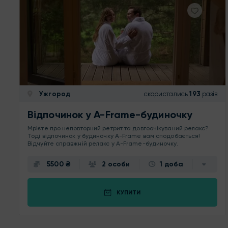
Ужгород
скористались
193
разів
Відпочинок у A-Frame-будиночку
Мрієте про неповторний ретрит та довгоочікуваний релакс?
Тоді відпочинок у будиночку A-Frame вам сподобається!
Відчуйте справжній релакс у A-Frame-будиночку.
5500 ₴
2 особи
1 доба
КУПИТИ