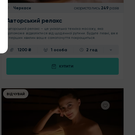
Черкаси
скористались
249
разів
Авторський релакс
Авторський релакс – це унікальна техніка масажу, яка
допоможе відволіктися від щоденної рутини. Будьте певні, вже
з перших хвилин ваше самопочуття покращиться.
1200 ₴
1 особа
2 год
КУПИТИ
ВІДЧУВАЙ