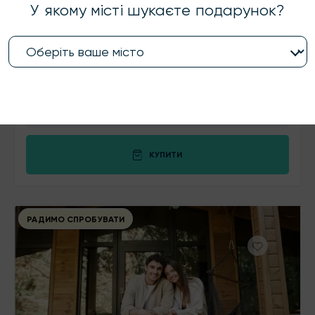
У якому місті шукаєте подарунок?
Житомир
скористались
187
разів
Бьюті-комплекс
Б'юті-комплекс — омріяний подарунок для неї неповторної.
Протягом декількох годин майстри салону подбають про
зовнішність, самопочуття та здоровʼя гості!
1800 ₴
1 особа
90хв
КУПИТИ
РАДИМО СПРОБУВАТИ