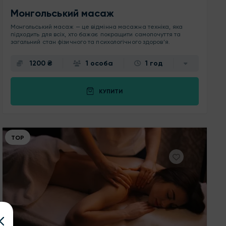
Монгольський масаж
Монгольський масаж — це відмінна масажна техніка, яка
підходить для всіх, хто бажає покращити самопочуття та
загальний стан фізичного та психологічного здоров’я.
1200 ₴
1 особа
1 год
КУПИТИ
ТОР