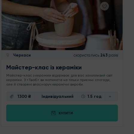
Черкаси
скористались
243
разів
Майстер-клас із кераміки
Майстер-клас з кераміки відкриває для вас захопливий світ
кераміки. З «ТвоЄ» ви матимете не тільки приємні спогади,
але й створені власноруч керамічні вироби.
1300 ₴
Індивідуальний
1.5 год
КУПИТИ