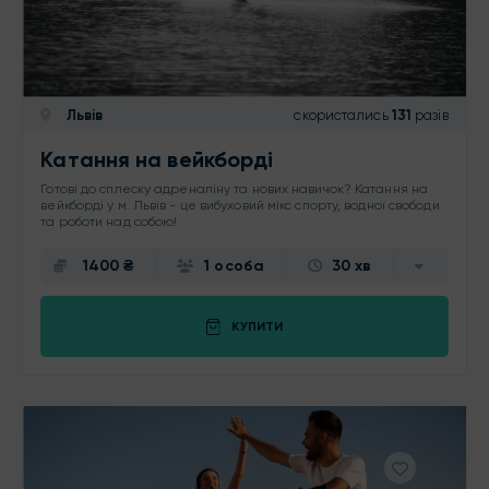
Львів
скористались
131
разів
Катання на вейкборді
Готові до сплеску адреналіну та нових навичок? Катання на
вейкборді у м. Львів - це вибуховий мікс спорту, водної свободи
та роботи над собою!
1400 ₴
1 особа
30 хв
КУПИТИ