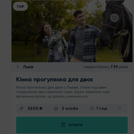
ТОР
Львів
скористались
739
разів
Кінна прогулянка для двох
Кінна прогулянка для двох у Львові, стане чудовим
подарунком для закоханої пари. Адже отримати нові
враження разом, це досить романтично.
2600 ₴
2 особи
1 год
КУПИТИ