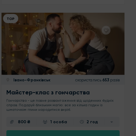
ТОР
Івано-Франківськ
скористались
653
разів
Майстер-клас з гончарства
Гончарство - це повне розвантаження від щоденних будніх
справ. Подаруй близьким магію: все за кілька годин із
шматочком глини народитися виріб.
800 ₴
1 особа
2 год