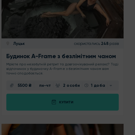
Луцьк
скористались
248
разів
Будинок A-Frame з безлімітним чаном
Мрієте про незабутній ретрит та довгоочікуваний релакс? Тоді
відпочинок у будиночку A-Frame з безлімітним чаном вам
точно сподобається.
5500 ₴
пн-чт
2 особи
1 доба
КУПИТИ