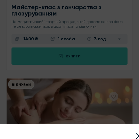
Майстер-клас з гончарства з
глазуруванням
Це медитативний і творчий процес, який допоможе повністю
перезавантажитися, відволіктися та відпочити
1400 ₴
1 особа
3 год
КУПИТИ
ВІДЧУВАЙ