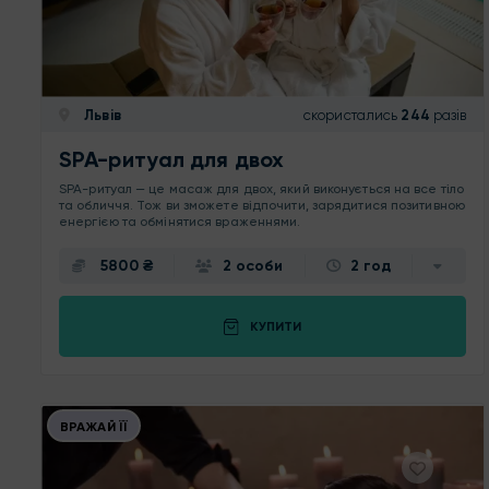
Львів
скористались
244
разів
SPA-ритуал для двох
SPA-ритуал — це масаж для двох, який виконується на все тіло
та обличчя. Тож ви зможете відпочити, зарядитися позитивною
енергією та обмінятися враженнями.
5800 ₴
2 особи
2 год
КУПИТИ
ВРАЖАЙ ЇЇ