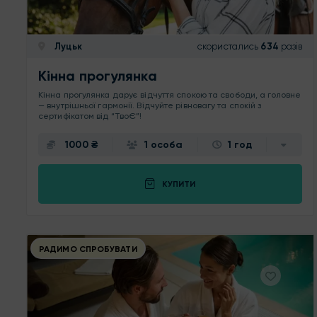
Луцьк
скористались
634
разів
Кінна прогулянка
Кінна прогулянка дарує відчуття спокою та свободи, а головне
— внутрішньої гармонії. Відчуйте рівновагу та спокій з
сертифікатом від “ТвоЄ”!
1000 ₴
1 особа
1 год
КУПИТИ
РАДИМО СПРОБУВАТИ