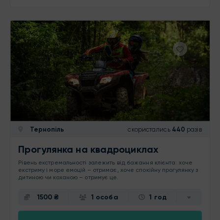
Тернопіль
скористались
440
разів
Прогулянка на квадроциклах
Рівень екстремальності залежить від бажання клієнта: хоче
екстриму і море емоцій – отримає, хоче спокійну прогулянку з
дитиною чи коханою – отримує це.
1500 ₴
1 особа
1 год