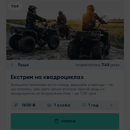
ТОР
Луцьк
скористались
1148
разів
Екстрим на квадроциклах
Залишити галасливе місто позаду, вирушити в пригоди – те,
що потрібно, аби свято запам’яталося. Крутий заїзд на
квадроциклах по бездоріжжю лісів – це ТОП ідея.
1600 ₴
1 особа
1 год
КУПИТИ