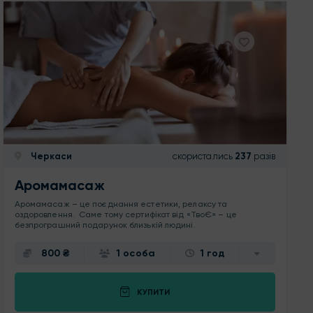
Черкаси
скористались
237
разів
Аромамасаж
Аромамасаж – це поєднання естетики, релаксу та
оздоровлення. Саме тому сертифікат від «ТвоЄ» – це
безпрограшний подарунок близькій людині.
800 ₴
1 особа
1 год
КУПИТИ