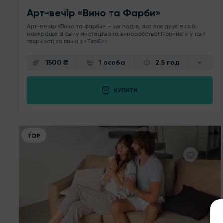
Арт-вечір «Вино та Фарби»
Арт-вечір «Вино та фарби» — це подія, яка поєднує в собі
найкраще зі світу мистецтва та виноробства! Пориньте у світ
творчості та вина з «ТвоЄ»!
1500 ₴
1 особа
2.5 год
КУПИТИ
ТОР