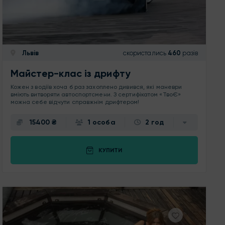
Львів
скористались
460
разів
Майстер-клас із дрифту
Кожен з водіїв хоча б раз захоплено дивився, які маневри
вміють витворяти автоспортсмени. З сертифікатом «ТвоЄ»
можна себе відчути справжнім дрифтером!
15400 ₴
1 особа
2 год
КУПИТИ