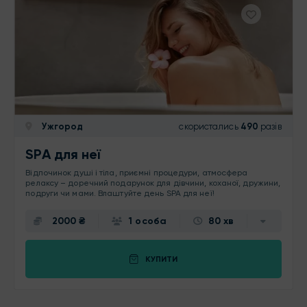
Ужгород
скористались
490
разів
SPA для неї
Відпочинок душі і тіла, приємні процедури, атмосфера
релаксу – доречний подарунок для дівчини, коханої, дружини,
подруги чи мами. Влаштуйте день SPA для неї!
2000 ₴
1 особа
80 хв
КУПИТИ