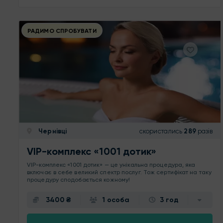
РАДИМО СПРОБУВАТИ
Чернівці
скористались
289
разів
VIP-комплекс «1001 дотик»
VIP-комплекс «1001 дотик» — це унікальна процедура, яка
включає в себе великий спектр послуг. Тож сертифікат на таку
процедуру сподобається кожному!
3400 ₴
1 особа
3 год