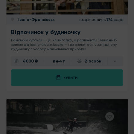
Івано-Франківськ
скористались
174
разів
Відпочинок у будиночку
Райський куточок — це не вигадка, а реальність! Лишень 15
хвилин від Івано-Франківська — і ви опинитеся у затишному
будиночку посеред мальовничої природи!
4000 ₴
пн-чт
2 особи
КУПИТИ