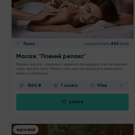
Луцьк
скористались
860
разів
Масаж "Повний релакс"
Релакс масаж - приємна і корисна процедура, яка не відніме
у вас багато часу. Разом з тим, масаж приносить величезну
користь організму.
1500 ₴
1 особа
90хв
КУПИТИ
ВІДЧУВАЙ