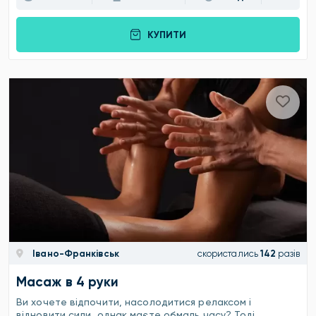
КУПИТИ
Івано-Франківськ
скористались
142
разів
Масаж в 4 руки
Ви хочете відпочити, насолодитися релаксом і
відновити сили, однак маєте обмаль часу? Тоді