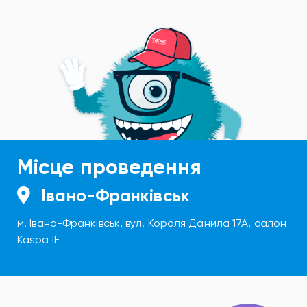
Місце проведення
Івано-Франківськ
м. Івано-Франківськ, вул. Короля Данила 17А, салон
Kaspa IF