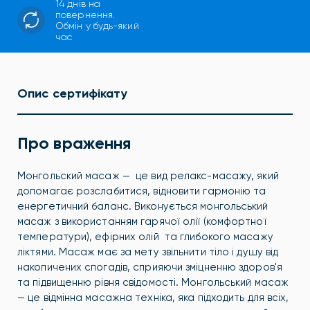
14 днів на
повернення.
Обмін у будь-який
час
Опис сертифікату
Про враження
Монгольский масаж — це вид релакс-масажу, який
допомагає розслабитися, відновити гармонію та
енергетичний баланс. Виконується монгольський
масаж з використанням гарячої олії (комфортної
температури), ефірних олій та глибокого масажу
ліктями. Масаж має за мету звільнити тіло і душу від
накопичених спогадів, сприяючи зміцненню здоров'я
та підвищенню рівня свідомості. Монгольський масаж
— це відмінна масажна техніка, яка підходить для всіх,