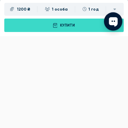
1200 ₴
1 особа
1 год
КУПИТИ
Подарунки
Львів
Івано-Франківськ
Луцьк
Рівне
Тернопіль
Хмельницький
Ужгород
Вінниця
Чернівці
Житомир
Кам'янець-Подільський
Київ
Полтава
Черкаси