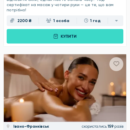
сертифікат на масаж у чотири руки — це те, що вам
потрібно!
2200 ₴
1 особа
1 год
КУПИТИ
Івано-Франківськ
скористались
159
разів