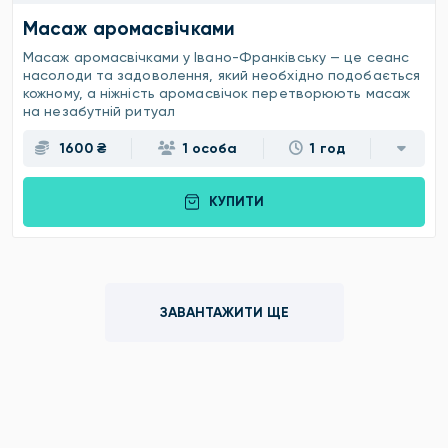
Масаж аромасвічками
Масаж аромасвічками у Івано-Франківську — це сеанс
насолоди та задоволення, який необхідно подобається
кожному, а ніжність аромасвічок перетворюють масаж
на незабутній ритуал
1600 ₴
1 особа
1 год
КУПИТИ
ЗАВАНТАЖИТИ ЩЕ