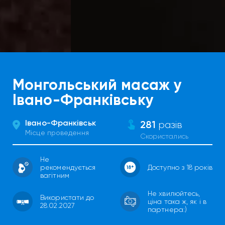
Монгольський масаж у
Івано-Франківську
Івано-Франківськ
281
разів
Місце проведення
Скористались
Не
рекомендується
Доступно з 18 років
вагітним
Не хвилюйтесь,
Використати до
ціна така ж, як і в
28.02.2027
партнера:)