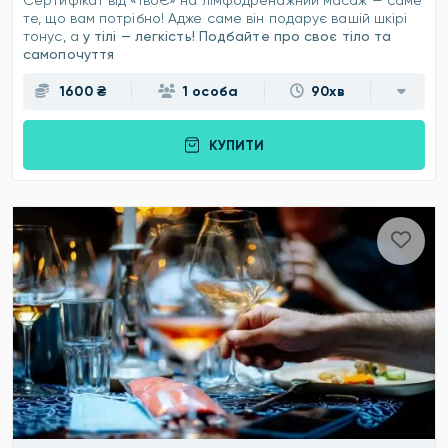
Сертифікат від «ТвоЄ» на лімфодренажний масаж — саме
те, що вам потрібно! Адже саме він подарує вашій шкірі
тонус, а
у тілі — легкість! Подбайте про своє тіло та
самопочуття
1600 ₴
1 особа
90хв
КУПИТИ