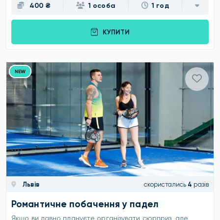
400 ₴
1 особа
1 год
КУПИТИ
NEW
Львів
скористались
4
разів
Романтичне побачення у падел
Якщо ви давно плануєте організувати сюрприз, але