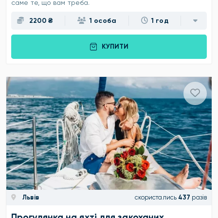
саме те, що вам треба.
2200 ₴
1 особа
1 год
КУПИТИ
Львів
скористались
437
разів
Прогулянка на яхті для закоханих