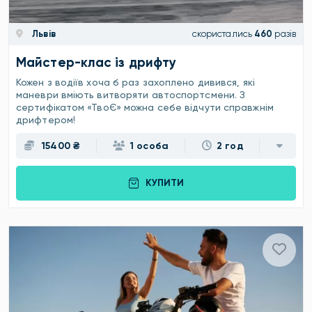
Львів
скористались
460
разів
Майстер-клас із дрифту
Кожен з водіїв хоча б раз захоплено дивився, які
маневри вміють витворяти автоспортсмени. З
сертифікатом «ТвоЄ» можна себе відчути справжнім
дрифтером!
15400 ₴
1 особа
2 год
КУПИТИ