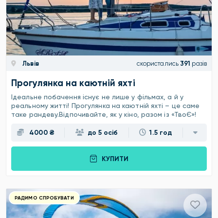
Львів
скористались
391
разів
Прогулянка на каютній яхті
Ідеальне побачення існує не лише у фільмах, а й у
реальному житті! Прогулянка на каютній яхті – це саме
таке рандеву.Відпочивайте, як у кіно, разом із «ТвоЄ»!
4000 ₴
до 5 осіб
1.5 год
КУПИТИ
РАДИМО СПРОБУВАТИ