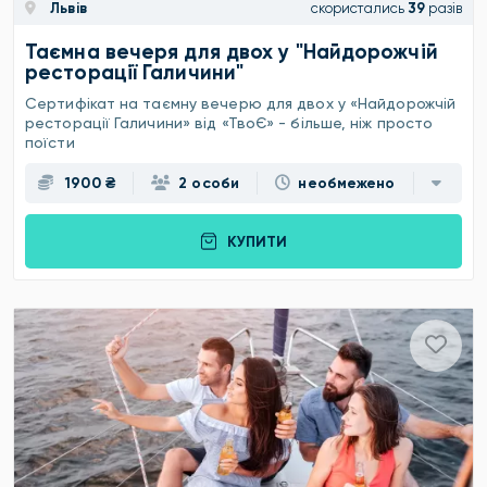
Львів
скористались
39
разів
Таємна вечеря для двох у "Найдорожчій
ресторації Галичини"
Сертифікат на таємну вечерю для двох у «Найдорожчій
ресторації Галичини» від «ТвоЄ» - більше, ніж просто
поїсти
1900 ₴
2 особи
необмежено
КУПИТИ