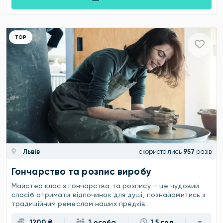
ТОР
Львів
скористались
957
разів
Гончарство та розпис виробу
Майстер клас з гончарства та розпису – це чудовий
спосіб отримати відпочинок для душі, познайомитись з
традиційним ремеслом наших предків.
1200 ₴
1 особа
1.5 год