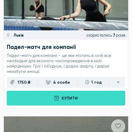
Львів
скористались
7
разів
Падел-матч для компанії
Падел-матч для компанії - це яке містить в собі все
необхідне для якісного часопроведення в колі
найрідніших. Гра і обʼєднує, і додає азарту, і дарує
незабутні емоції.
1750 ₴
4 особи
1 год
КУПИТИ