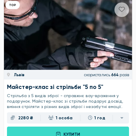
ТОР
Львів
скористались
664
разів
Майстер-клас зі стрільби "5 по 5"
Стрільба з 5 видів зброї - справжнє вау-враження у
подарунок. Майстер-клас зі стрільби подарує досвід,
вміння стріляти з різних видів зброї і незабутні емоції.
2280 ₴
1 особа
1 год
КУПИТИ