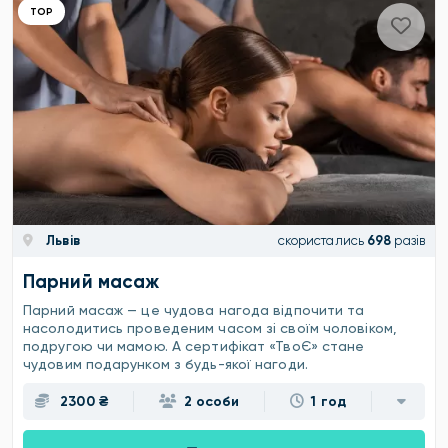
ТОР
Львів
скористались
698
разів
Парний масаж
Парний масаж — це чудова нагода відпочити та
насолодитись проведеним часом зі своїм чоловіком,
подругою чи мамою. А сертифікат «ТвоЄ» стане
чудовим подарунком з будь-якої нагоди.
2300 ₴
2 особи
1 год