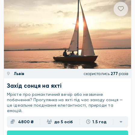
Львів
скористались
277
разів
Захід сонця на яхті
Мрієте про романтичний вечір або незвичне
побачення? Прогулянка на яхті під час заходу сонця —
це ідеальне поєднання елегантності, природи та
емоцій.
4800 ₴
до 5 осіб
1.5 год