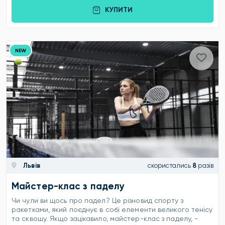
КУПИТИ
NEW
Львів
скористались
8
разів
Майстер-клас з паделу
Чи чули ви щось про падел? Це різновид спорту з
ракетками, який поєднує в собі елементи великого тенісу
та сквошу. Якщо зацікавило, майстер-клас з паделу, -