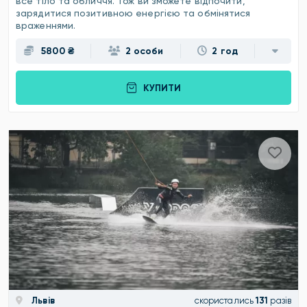
все тіло та обличчя. Тож ви зможете відпочити,
зарядитися позитивною енергією та обмінятися
враженнями.
5800 ₴
2 особи
2 год
КУПИТИ
Львів
скористались
131
разів