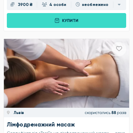
3900 ₴
4 особи
необмежено
КУПИТИ
Львів
скористались
88
разів
Лімфодренажний масаж