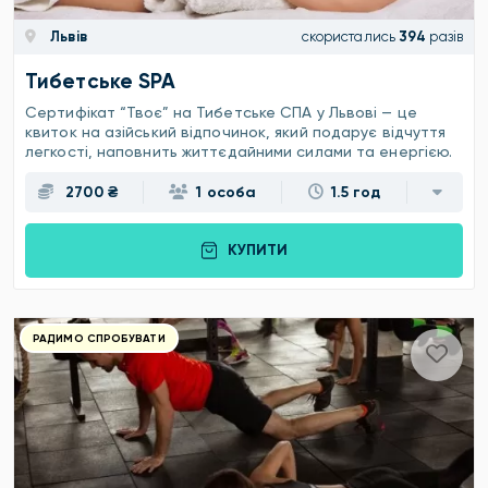
Львів
скористались
394
разів
Тибетське SPA
Сертифікат “Твоє” на Тибетське СПА у Львові — це
квиток на азійський відпочинок, який подарує відчуття
легкості, наповнить життєдайними силами та енергією.
2700 ₴
1 особа
1.5 год
КУПИТИ
РАДИМО СПРОБУВАТИ