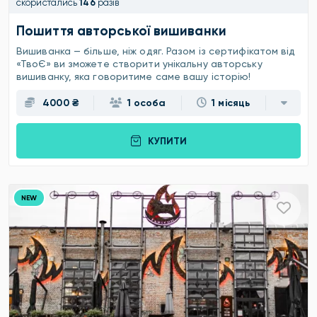
скористались
146
разів
Пошиття авторської вишиванки
Вишиванка — більше, ніж одяг. Разом із сертифікатом від
«ТвоЄ» ви зможете створити унікальну авторську
вишиванку, яка говоритиме саме вашу історію!
4000 ₴
1 особа
1 місяць
КУПИТИ
NEW