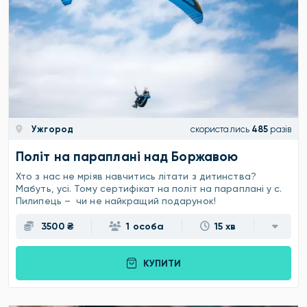
Ужгород
скористались
485
разів
Політ на параплані над Боржавою
Хто з нас не мріяв навчитись літати з дитинства?
Мабуть, усі. Тому сертифікат на політ на параплані у с.
Пилипець – чи не найкращий подарунок!
3500 ₴
1 особа
15 хв
КУПИТИ