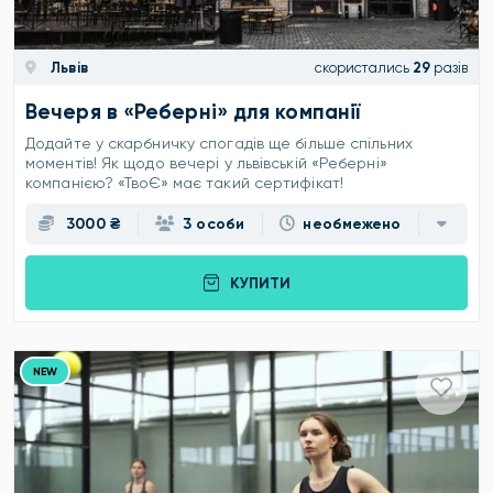
Львів
скористались
29
разів
Вечеря в «Реберні» для компанії
Додайте у скарбничку спогадів ще більше спільних
моментів! Як щодо вечері у львівській «Реберні»
компанією? «ТвоЄ» має такий сертифікат!
3000 ₴
3 особи
необмежено
КУПИТИ
NEW