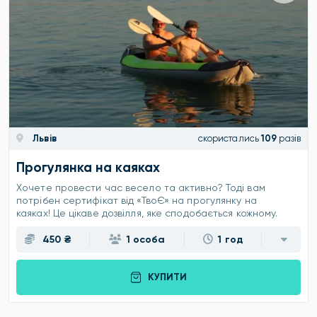
Львів
скористались
109
разів
Прогулянка на каяках
Хочете провести час весело та активно? Тоді вам
потрібен сертифікат від «ТвоЄ» на прогулянку на
каяках! Це цікаве дозвілля, яке сподобається кожному.
450 ₴
1 особа
1 год
КУПИТИ