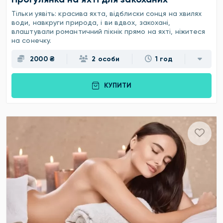
Тільки уявіть: красива яхта, відблиски сонця на хвилях
води, навкруги природа, і ви вдвох, закохані,
влаштували романтичний пікнік прямо на яхті, ніжитеся
на сонечку.
2000 ₴
2 особи
1 год
КУПИТИ