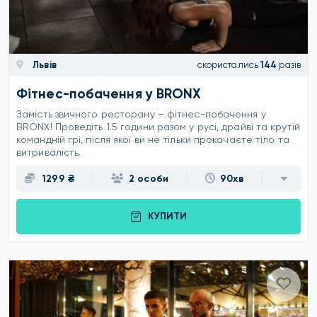
Львів
скористались
144
разів
Фітнес-побачення у BRONX
Замість звичного ресторану – фітнес-побачення у
BRONX! Проведіть 1.5 години разом у русі, драйві та крутій
командній грі, після якої ви не тільки прокачаєте тіло та
витривалість.
1299 ₴
2 особи
90хв
КУПИТИ