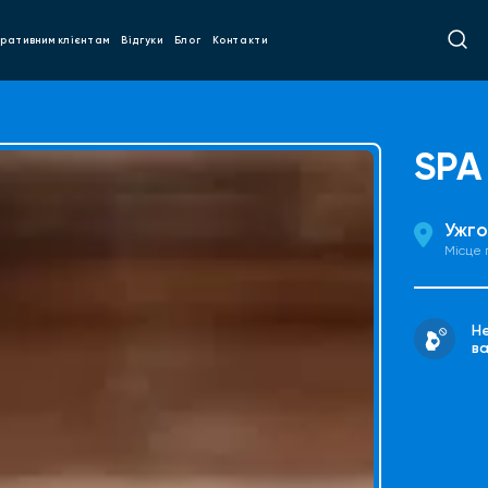
ративним клієнтам
Відгуки
Блог
Контакти
SPA
Ужг
Місце
Н
ва