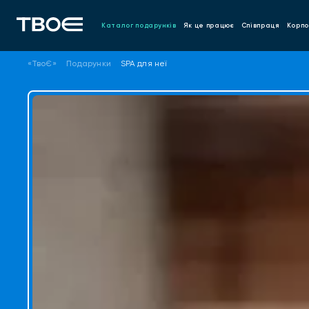
Каталог подарунків
Як це працює
Співпраця
Корпо
«ТвоЄ»
Подарунки
SPA для неї