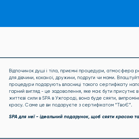
Відпочинок душі і тіла, приємні процедури, атмосфера 
для дівчини, коханої, дружини, подруги чи мами. Влаштуйт
процедури подарують власниці такого сертифікату напов
гарний вигляд - це задоволення, яке має бути присутнє в 
життєві сили в SPA в Ужгороді, вона буде сяяти, випромі
красу. Саме це ви подаруєте з сертифікатом “ТвоЄ”.
SPA для неї - ідеальний подарунок, щоб сяяти красою т