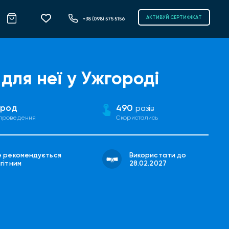
АКТИВУЙ СЕРТИФІКАТ
+38 (098) 575 5156
 для неї у Ужгороді
ород
490
разів
 проведення
Скористались
е рекомендується
Використати до
гітним
28.02.2027