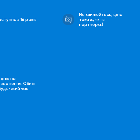
Не хвилюйтесь, ціна
ступно з 16 років
така ж, як і в
партнера:)
 днів на
овернення. Обмін
будь-який час