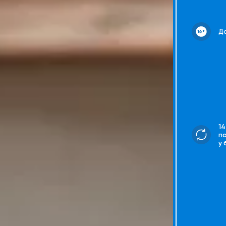
До
14
п
у 