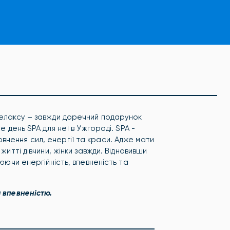
релаксу – завжди доречний подарунок
е день SPA для неї в Ужгороді. SPA -
нення сил, енергії та краси. Адже мати
житті дівчини, жінки завжди. Відновивши
нюючи енергійність, впевненість та
а впевненістю.