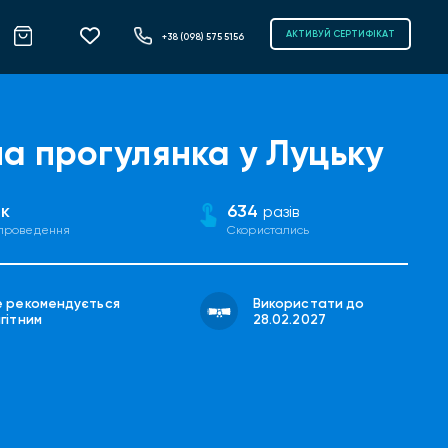
АКТИВУЙ СЕРТИФІКАТ
+38 (098) 575 5156
на прогулянка у Луцьку
к
634
разів
 проведення
Скористались
е рекомендується
Використати до
гітним
28.02.2027