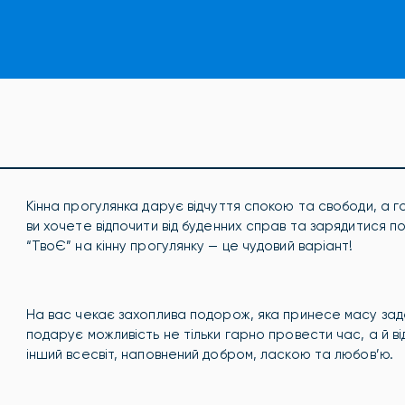
Кінна прогулянка дарує відчуття спокою та свободи, а г
ви хочете відпочити від буденних справ та зарядитися п
“ТвоЄ” на кінну прогулянку — це чудовий варіант!
На вас чекає захоплива подорож, яка принесе масу зад
подарує можливість не тільки гарно провести час, а й в
інший всесвіт, наповнений добром, ласкою та любов’ю.