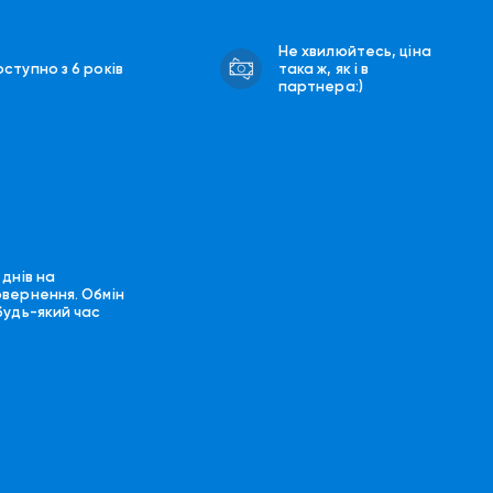
Не хвилюйтесь, ціна
ступно з 6 років
така ж, як і в
партнера:)
 днів на
овернення. Обмін
будь-який час