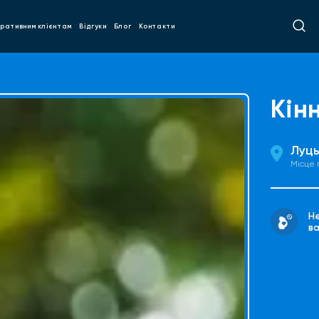
ративним клієнтам
Відгуки
Блог
Контакти
Кін
Луць
Місце
Н
ва