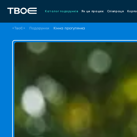
Каталог подарунків
Як це працює
Співпраця
Корпо
«ТвоЄ»
Подарунки
Кінна прогулянка