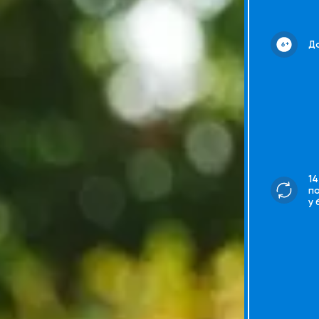
До
14
п
у 