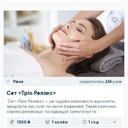
Рівне
скористались
265
разів
Сет «Тріо Релакс»
Сет «Тріо Релакс» — це чудова можливість відпочити,
приділити час собі та своїм бажанням. Такий комплекс
сприяє релаксації та підвищує самопочуття.
1300 ₴
1 особа
1 год