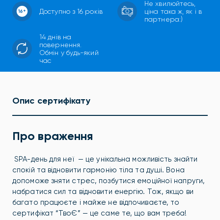
Не хвилюйтесь,
Доступно з 16 років
ціна така ж, як і в
партнера:)
14 днів на
повернення.
Обмін у будь-який
час
Опис сертифікату
Про враження
SPA-день для неї — це унікальна можливість знайти
спокій та відновити гармонію тіла та душі. Вона
допоможе зняти стрес, позбутися емоційної напруги,
набратися сил та відновити енергію. Тож, якщо ви
багато працюєте і майже не відпочиваєте, то
сертифікат “ТвоЄ” — це саме те, що вам треба!