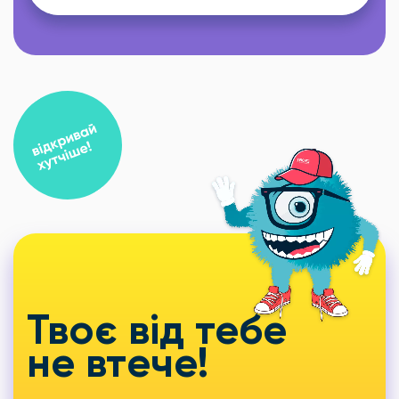
Твоє від тебе
не втече!