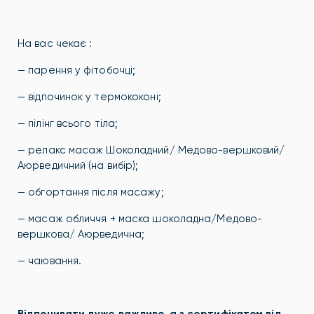
На вас чекає :
— парення у фітобочці;
— відпочинок у термококоні;
— пілінг всього тіла;
— релакс масаж Шоколадний/ Медово-вершковий/
Аюрведичний (на вибір);
— обгортання після масажу;
— масаж обличчя + маска шоколадна/Медово-
вершкова/ Аюрведична;
— чаювання.
Відпочивати дуже важливо, а з сертифікатом від