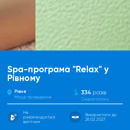
Spa-програма "Relax" у
Рівному
Рівне
334
разів
Місце проведення
Скористались
Не
Використати до
рекомендується
28.02.2027
вагітним