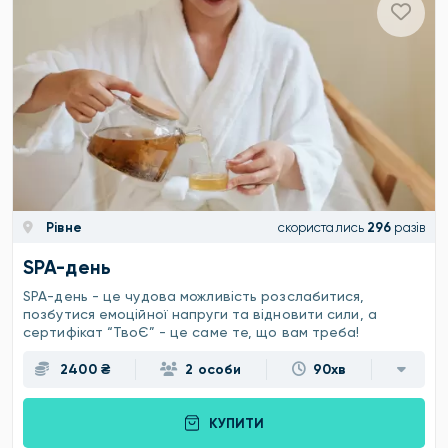
Рівне
скористались
296
разів
SPA-день
SPA-день - це чудова можливість розслабитися,
позбутися емоційної напруги та відновити сили, а
сертифікат “ТвоЄ” - це саме те, що вам треба!
2400 ₴
2 особи
90хв
КУПИТИ