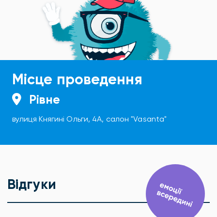
Місце проведення
Рівне
вулиця Княгині Ольги, 4А, салон "Vasanta"
Відгуки