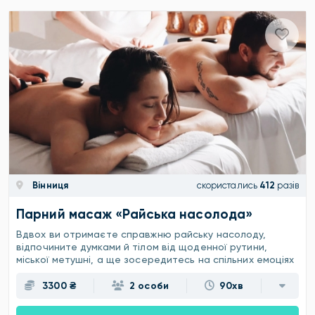
Вінниця
скористались
412
разів
Парний масаж «Райська насолода»
Вдвох ви отримаєте справжню райську насолоду,
відпочините думками й тілом від щоденної рутини,
міської метушні, а ще зосередитесь на спільних емоціях
3300 ₴
2 особи
90хв