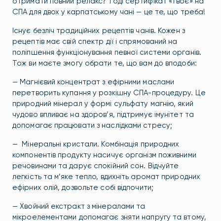
отримати повний релакс? Тоді сертифікат «Твоє» на
СПА для двох у карпатському чані — це те, що треба!
Існує безліч традиційних рецептів чанів. Кожен з
рецептів має свій спектр дії і спрямований на
поліпшення функціонування певної системи органів.
Тож ви маєте змогу обрати те, що вам до вподоби:
— Магнієвий концентрат з ефірними маслами
перетворить купання у розкішну СПА-процедуру. Це
природний мінерал у формі сульфату магнію, який
чудово впливає на здоров’я, підтримує імунітет та
допомагає працювати з наслідками стресу;
— Мінеральні кристали. Комбінація природних
компонентів продукту насичує організм поживними
речовинами та дарує спокійний сон. Відчуйте
легкість та м’яке тепло, вдихніть аромат природних
ефірних олій, дозвольте собі відпочити;
— Хвойний екстракт з мінералами та
мікроелементами допомагає зняти напругу та втому,