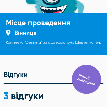
Місце проведення
Вінниця
Комплекс “Deninna” за адресою: вул. Шевченка, 64.
Відгуки
3
відгуки