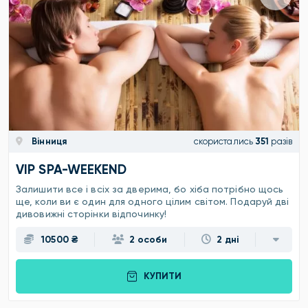
Вінниця
скористались
351
разів
VIP SPA-WEEKEND
Залишити все і всіх за дверима, бо хіба потрібно щось
ще, коли ви є один для одного цілим світом. Подаруй дві
дивовижні сторінки відпочинку!
10500 ₴
2 особи
2 дні
КУПИТИ