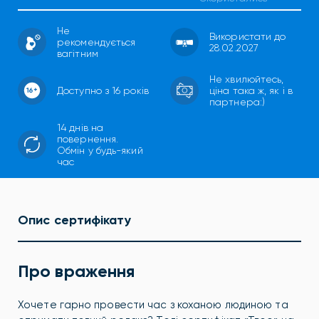
Не
Використати до
рекомендується
28.02.2027
вагітним
Не хвилюйтесь,
Доступно з 16 років
ціна така ж, як і в
партнера:)
14 днів на
повернення.
Обмін у будь-який
час
Опис сертифікату
Про враження
Хочете гарно провести час з коханою людиною та