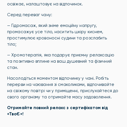
освіжає, налаштовує на відпочинок.
Серед переваг чану:
— Гідромасаж, який зніме емоційну напругу,
промасажує усе тіло, наситить шкіру киснем,
простимулює кровоносні судини та розслабить
тіло;
— Хромотерапія, яка подарує приємну релаксацію
та позитивно вплине на ваш душевний та фізичний
стан.
Насолодіться моментом відпочинку у чані. Робіть
перерви на чаювання зі смаколиками, відпочивайте
на свіжому повітрі чи у приміщенні, прислухайтеся до
свого організму та отримайте масу задоволення.
Отримайте повний релакс з сертифікатом від
«ТвоЄ»!