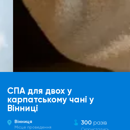
СПА для двох у
карпатському чані у
Вінниці
Вінниця
300
разів
Місце проведення
Скористались