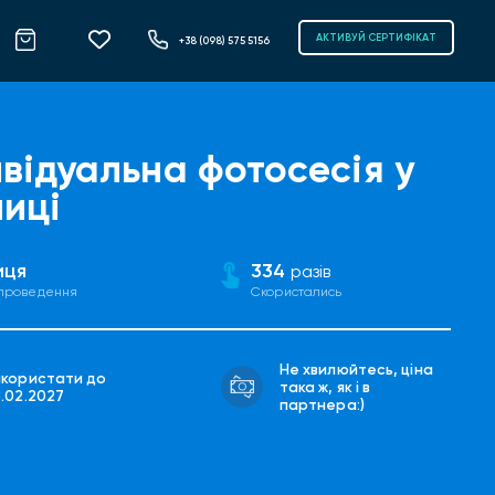
АКТИВУЙ СЕРТИФІКАТ
+38 (098) 575 5156
ивідуальна фотосесія у
ниці
иця
334
разів
 проведення
Скористались
Не хвилюйтесь, ціна
икористати до
така ж, як і в
8.02.2027
партнера:)