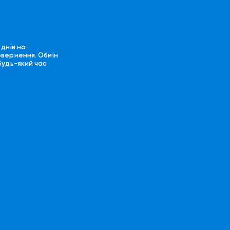
 днів на
овернення. Обмін
будь-який час