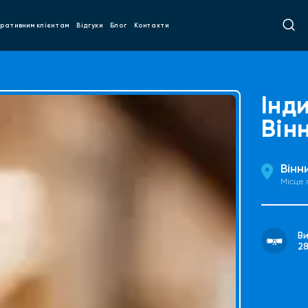
ративним клієнтам
Відгуки
Блог
Контакти
Інд
Він
Вінн
Місце
В
2