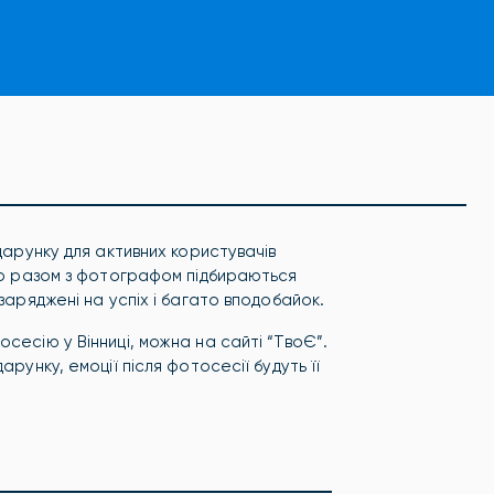
дарунку для активних користувачів
 то разом з фотографом підбираються
заряджені на успіх і багато вподобайок.
сесію у Вінниці, можна на сайті “ТвоЄ”.
рунку, емоції після фотосесії будуть її