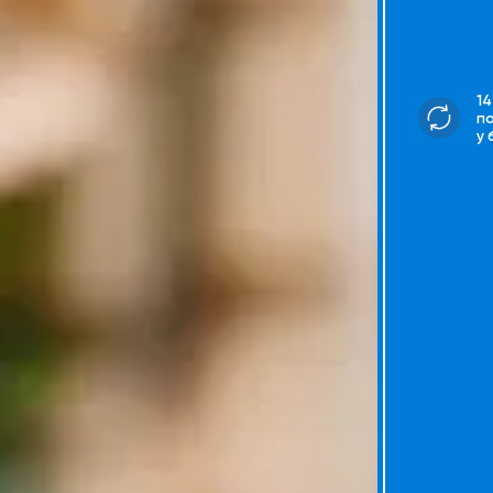
14
п
у 