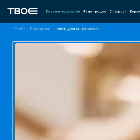
Каталог подарунків
Як це працює
Співпраця
Корпо
«ТвоЄ»
Подарунки
Індивідуальна фотосесія