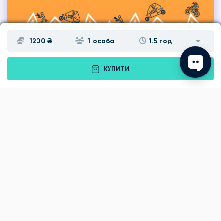
1200 ₴
1 особа
1.5 год
КУПИТИ
Подарунки
Львів
Івано-Франківськ
Луцьк
Рівне
Тернопіль
Хмельницький
Ужгород
Вінниця
Чернівці
Житомир
Кам'янець-Подільський
Київ