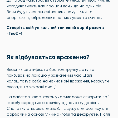
до порад майстра, ви створите унікальні творіння, які
нагадуватимуть вам про цей день ще не один рік.
Вони будуть наповнені вашими почуттями та
енергією, відображенням ваших думок та вчинків.
Створіть свій унікальний глиняний виріб разом з
«ТвоЄ»!
Як відбувається враження?
Власник сертифіката бронює зручну дату та
прибуває на локацію у зазначений час. Далі
налаштовує себе на неймовірні враження, незабутні
спогади та яскраві емоції.
На майстер-класі кожен учасник може створити по 1
виробу середнього розміру від початку до кінця.
Спочатку створюєте виріб, підсушуєте, розписуєте
фарбами на основі глини-ангоби та декоруєте. Після