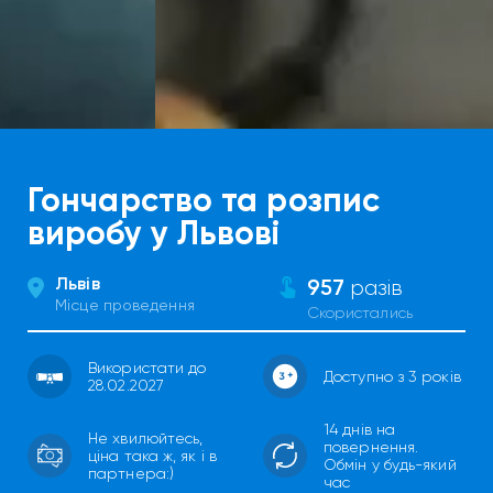
Гончарство та розпис
виробу у Львові
Львів
957
разів
Місце проведення
Скористались
Використати до
Доступно з 3 років
28.02.2027
14 днів на
Не хвилюйтесь,
повернення.
ціна така ж, як і в
Обмін у будь-який
партнера:)
час