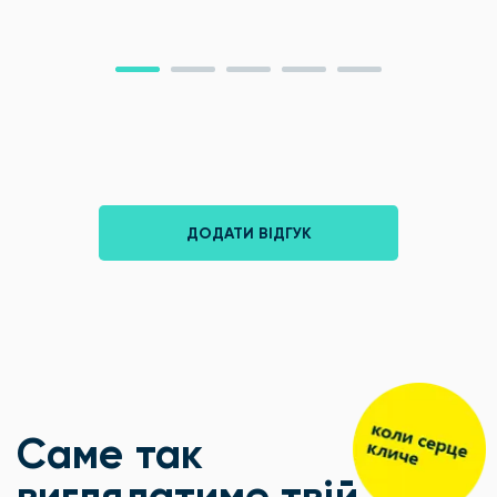
ДОДАТИ ВІДГУК
Саме так
виглядатиме твій