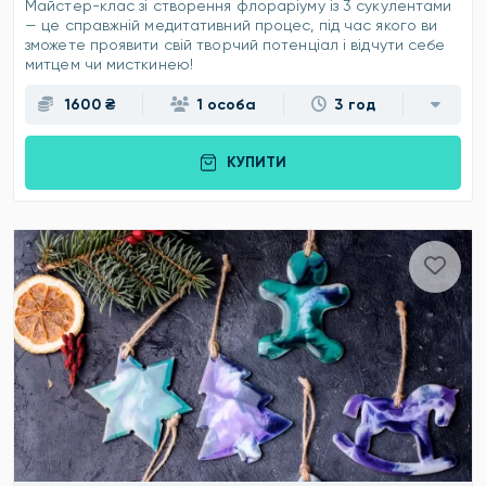
Майстер-клас зі створення флораріуму із 3 сукулентами
— це справжній медитативний процес, під час якого ви
зможете проявити свій творчий потенціал і відчути себе
митцем чи мисткинею!
1600 ₴
1 особа
3 год
КУПИТИ