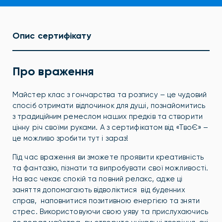
Опис сертифікату
Про враження
Майстер клас з гончарства та розпису – це чудовий
спосіб отримати відпочинок для душі, познайомитись
з традиційним ремеслом наших предків та створити
цінну річ своїми руками. А з сертифікатом від «ТвоЄ» –
це можливо зробити тут і зараз!
Під час враження ви зможете проявити креативність
та фантазію, пізнати та випробувати свої можливості.
На вас чекає спокій та повний релакс, адже ці
заняття допомагають відволіктися від буденних
справ, наповнитися позитивною енергією та зняти
стрес. Використовуючи свою уяву та прислухаючись