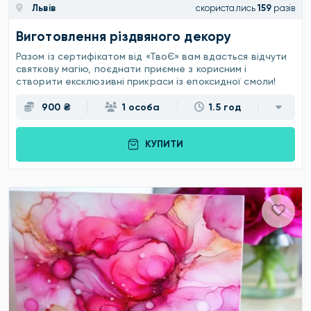
Львів
скористались
159
разів
Виготовлення різдвяного декору
Разом із сертифікатом від «ТвоЄ» вам вдасться відчути
святкову магію, поєднати приємне з корисним і
створити ексклюзивні прикраси із епоксидної смоли!
900 ₴
1 особа
1.5 год
КУПИТИ