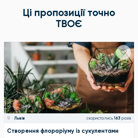
Ці пропозиції точно
ТВОЄ
Львів
скористались
163
разів
Створення флораріуму із сукулентами