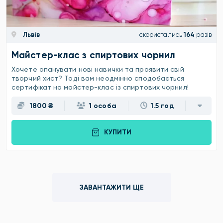
Львів
скористались
164
разів
Майстер-клас з спиртових чорнил
Хочете опанувати нові навички та проявити свій
творчий хист? Тоді вам неодмінно сподобається
сертифікат на майстер-клас із спиртових чорнил!
1800 ₴
1 особа
1.5 год
КУПИТИ
ЗАВАНТАЖИТИ ЩЕ