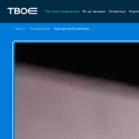
Каталог подарунків
Як це працює
Співпраця
Корпо
«ТвоЄ»
Подарунки
Авторський релакс