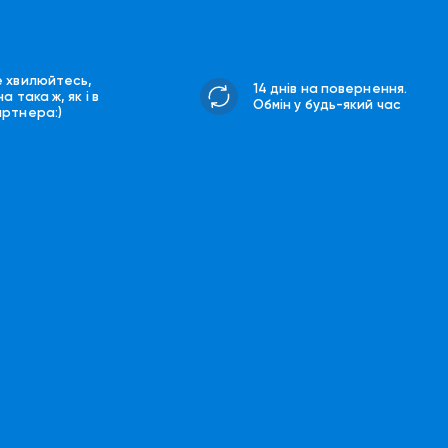
е хвилюйтесь,
14 днів на повернення.
на така ж, як і в
Обмін у будь-який час
артнера:)