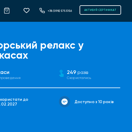
АКТИВУЙ СЕРТИФІКАТ
+38 (098) 575 5156
орський релакс у
касах
каси
249
разів
 проведення
Скористались
икористати до
Доступно з 10 років
8.02.2027