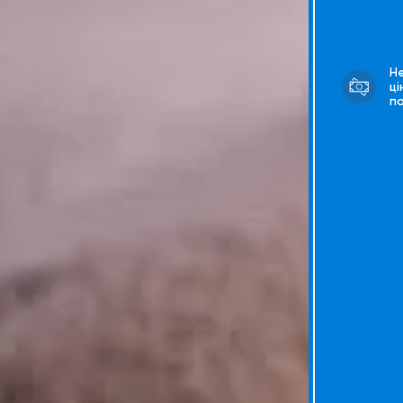
Н
ці
п