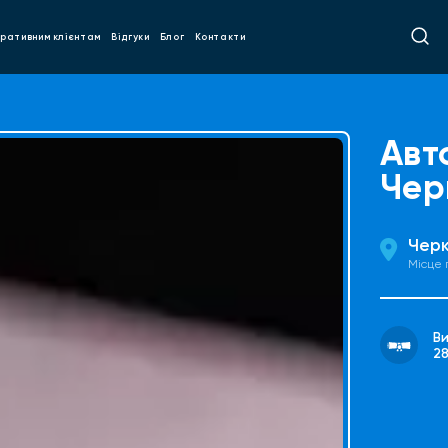
ративним клієнтам
Відгуки
Блог
Контакти
Авт
Чер
Чер
Місце
В
2