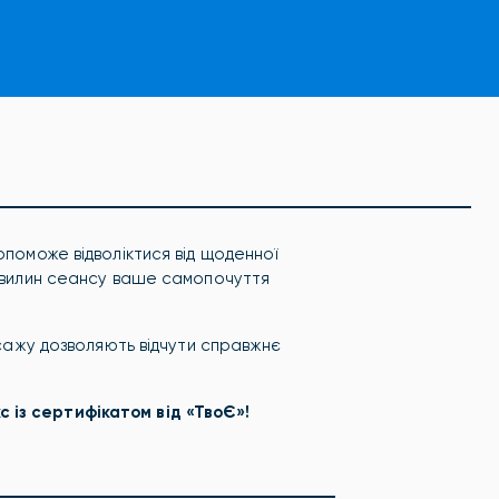
опоможе відволіктися від щоденної
 хвилин сеансу ваше самопочуття
масажу дозволяють відчути справжнє
 із сертифікатом від «ТвоЄ»!