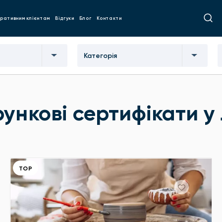
ративним клієнтам
Відгуки
Блог
Контакти
Категорія
ункові сертифікати у
ТОР