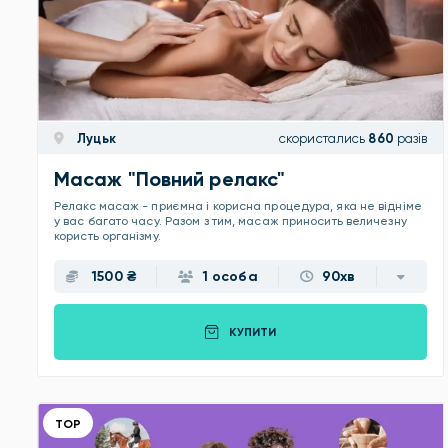
Луцьк
скористались
860
разів
Масаж "Повний релакс"
Релакс масаж - приємна і корисна процедура, яка не відніме
у вас багато часу. Разом з тим, масаж приносить величезну
користь організму.
1500 ₴
1 особа
90хв
КУПИТИ
ТОР