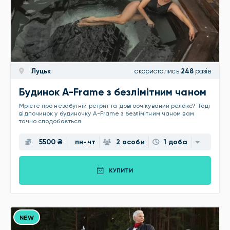
Луцьк
скористались
248
разів
Будинок A-Frame з безлімітним чаном
Мрієте про незабутній ретрит та довгоочікуваний релакс? Тоді
відпочинок у будиночку A-Frame з безлімітним чаном вам
точно сподобається.
5500 ₴
пн-чт
2 особи
1 доба
КУПИТИ
NEW