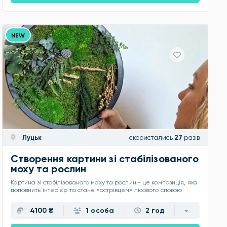
NEW
Луцьк
скористались
27
разів
Створення картини зі стабілізованого
моху та рослин
Картина зі стабілізованого моху та рослин - це композиція, яка
доповнить інтерʼєр та стане «острівцем» лісового спокою
4100 ₴
1 особа
2 год