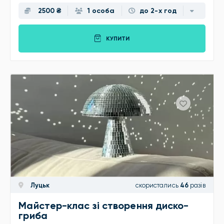
2500 ₴
1 особа
до 2-х год
КУПИТИ
Луцьк
скористались
46
разів
Майстер-клас зі створення диско-
гриба