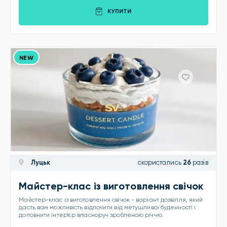
КУПИТИ
NEW
Луцьк
скористались
26
разів
Майстер-клас із виготовлення свічок
Майстер-клас із виготовлення свічок - варіант дозвілля, який
дасть вам можливість відпочити від метушливої буденності і
доповнити інтер’єр власноруч зробленою річчю.