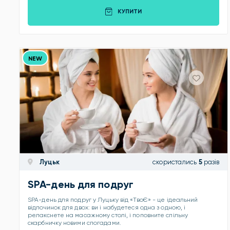
КУПИТИ
NEW
Луцьк
скористались
5
разів
SPA-день для подруг
SPA-день для подруг у Луцьку від «ТвоЄ» - це ідеальний
відпочинок для двох: ви і набудетеся одна з одною, і
релакснете на масажному столі, і поповните спільну
скарбничку новими спогадами.