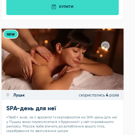
КУПИТИ
NEW
Луцьк
скористались
4
разів
SPA-день для неї
«ТвоЄ» знає, як її вразити! Із сертифікатом на SPA-день для неї
у Луцьку вона перенесеться з буденності у світ справжнього
релаксу. Масаж забезпечить розслаблення всього тіла,
скрабування та зволоження шкіри