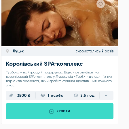
Луцьк
скористались
7
разів
Королівський SPA-комплекс
Турбота - найкращий подарунок. Відтак сертифікат на
королівський SPA-комплекс у Луцьку від «ТвоЄ» - це один із тих
варіантів презента, який зробить трішки щасливішим кожного
з нас.
3500 ₴
1 особа
2.5 год
КУПИТИ