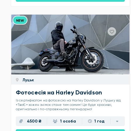
NEW
Луцьк
Фотосесія на Harley Davidson
Із сертифікатом на фотосесію на Harley Davidson у Луцьку від
«ТвоЄ» кожен знімок стане тим самим! Це буде красиво,
оригінально і по-справжньому легендарно!
4500 ₴
1 особа
1 год