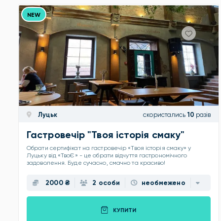
NEW
Луцьк
скористались
10
разів
Гастровечір "Твоя історія смаку"
Обрати сертифікат на гастровечір «Твоя історія смаку» у
Луцьку від «ТвоЄ» - це обрати відчуття гастрономічного
задоволення. Буде сучасно, смачно та красиво!
2000 ₴
2 особи
необмежено
КУПИТИ