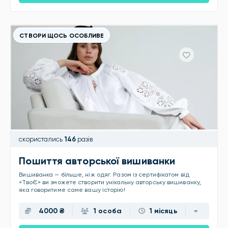
СТВОРИ ЩОСЬ ОСОБЛИВЕ
скористались
146
разів
Пошиття авторської вишиванки
Вишиванка — більше, ніж одяг. Разом із сертифікатом від
«ТвоЄ» ви зможете створити унікальну авторську вишиванку,
яка говоритиме саме вашу історію!
4000 ₴
1 особа
1 місяць