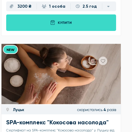
3200 ₴
1 особа
2.5 год
КУПИТИ
NEW
Луцьк
скористались
4
разів
SPA-комплекс "Кокосова насолода"
Сертифікат на SPA-комплекс "Кокосова насолода" у Луцьку від