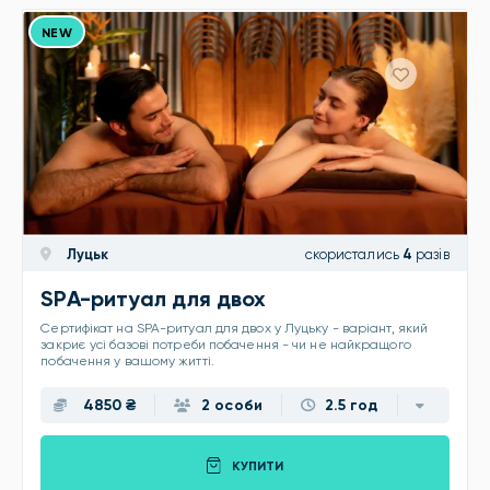
NEW
Луцьк
скористались
4
разів
SPA-ритуал для двох
Сертифікат на SPA-ритуал для двох у Луцьку - варіант, який
закриє усі базові потреби побачення - чи не найкращого
побачення у вашому житті.
4850 ₴
2 особи
2.5 год
КУПИТИ