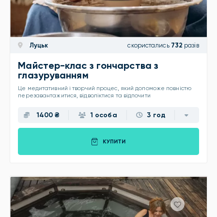
Луцьк
скористались
732
разів
Майстер-клас з гончарства з
глазуруванням
Це медитативний і творчий процес, який допоможе повністю
перезавантажитися, відволіктися та відпочити
1400 ₴
1 особа
3 год
КУПИТИ