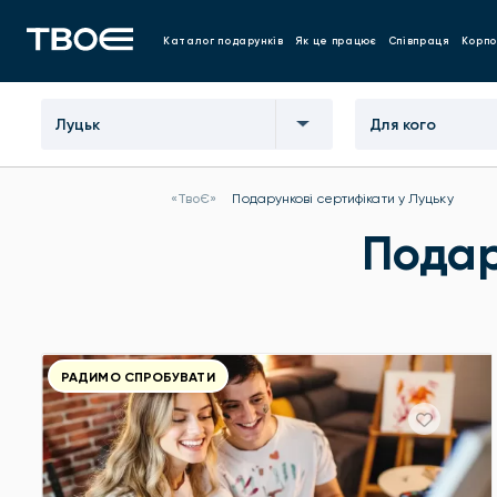
Каталог подарунків
Як це працює
Співпраця
Корпо
Луцьк
Для кого
«ТвоЄ»
Подарункові сертифікати у Луцьку
Подар
РАДИМО СПРОБУВАТИ