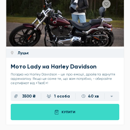
Луцьк
Мото Lady на Harley Davidson
Поїздка на Harley Davidson - це про емоції, драйв та відчуття
адреналіну. Якщо це саме те, що вам потрібно, - обирайте
сертифікат від «ТвоЄ»!
3500 ₴
1 особа
40 хв
КУПИТИ