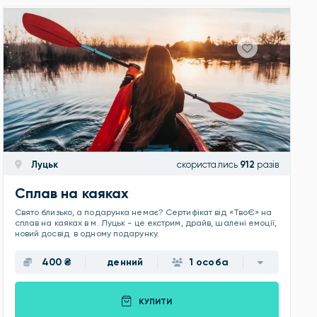
Луцьк
скористались
912
разів
Сплав на каяках
Свято близько, а подарунка немає? Сертифікат від «ТвоЄ» на
сплав на каяках в м. Луцьк - це екстрим, драйв, шалені емоції,
новий досвід в одному подарунку.
400 ₴
денний
1 особа
КУПИТИ