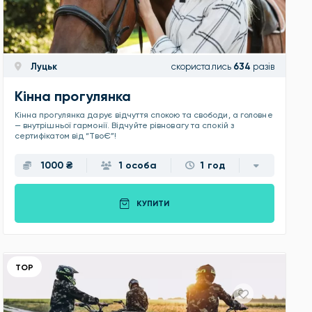
Луцьк
скористались
634
разів
Кінна прогулянка
Кінна прогулянка дарує відчуття спокою та свободи, а головне
— внутрішньої гармонії. Відчуйте рівновагу та спокій з
сертифікатом від “ТвоЄ”!
1000 ₴
1 особа
1 год
КУПИТИ
ТОР