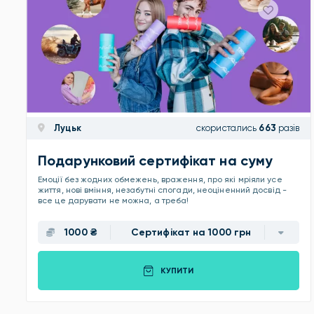
Луцьк
скористались
663
разів
Подарунковий сертифікат на суму
Емоції без жодних обмежень, враження, про які мріяли усе
життя, нові вміння, незабутні спогади, неоціненний досвід -
все це дарувати не можна, а треба!
1000 ₴
Сертифікат на 1000 грн
КУПИТИ