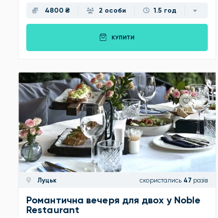
4800 ₴
2 особи
1.5 год
КУПИТИ
Луцьк
скористались
47
разів
Романтична вечеря для двох у Noble
Restaurant