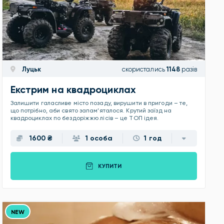
Луцьк
скористались
1148
разів
Екстрим на квадроциклах
Залишити галасливе місто позаду, вирушити в пригоди – те,
що потрібно, аби свято запам’яталося. Крутий заїзд на
квадроциклах по бездоріжжю лісів – це ТОП ідея.
1600 ₴
1 особа
1 год
КУПИТИ
NEW