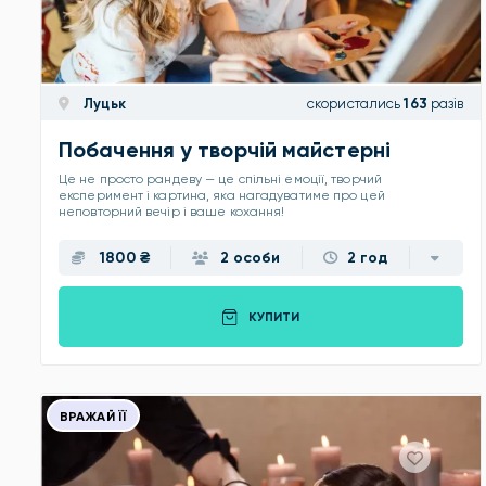
Луцьк
скористались
163
разів
Побачення у творчій майстерні
Це не просто рандеву — це спільні емоції, творчий
експеримент і картина, яка нагадуватиме про цей
неповторний вечір і ваше кохання!
1800 ₴
2 особи
2 год
КУПИТИ
ВРАЖАЙ ЇЇ