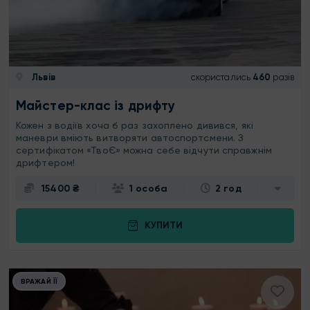
Львів
скористались
460
разів
Майстер-клас із дрифту
Кожен з водіїв хоча б раз захоплено дивився, які
маневри вміють витворяти автоспортсмени. З
сертифікатом «ТвоЄ» можна себе відчути справжнім
дрифтером!
15400 ₴
1 особа
2 год
КУПИТИ
ВРАЖАЙ ЇЇ