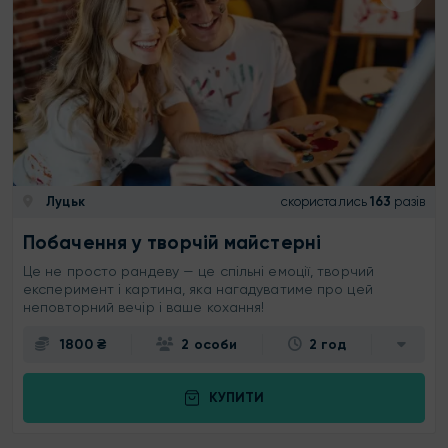
Луцьк
скористались
163
разів
Побачення у творчій майстерні
Це не просто рандеву — це спільні емоції, творчий
експеримент і картина, яка нагадуватиме про цей
неповторний вечір і ваше кохання!
1800 ₴
2 особи
2 год
КУПИТИ