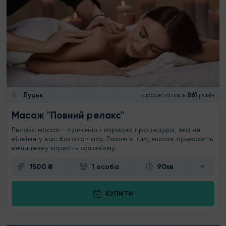
Луцьк
скористались
861
разів
Масаж "Повний релакс"
Релакс масаж - приємна і корисна процедура, яка не
відніме у вас багато часу. Разом з тим, масаж приносить
величезну користь організму.
1500 ₴
1 особа
90хв
КУПИТИ