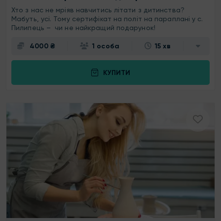
Хто з нас не мріяв навчитись літати з дитинства?
Мабуть, усі. Тому сертифікат на політ на параплані у с.
Пилипець – чи не найкращий подарунок!
4000 ₴
1 особа
15 хв
КУПИТИ