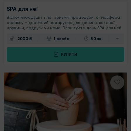
SPA для неї
Відпочинок душі і тіла, приємні процедури, атмосфера
релаксу – доречний подарунок для дівчини, коханої,
дружини, подруги чи мами. Влаштуйте день SPA для неї!
2000 ₴
1 особа
80 хв
КУПИТИ