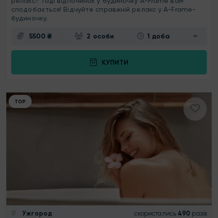
релакс? Тоді відпочинок у будиночку A-Frame вам
сподобається! Відчуйте справжній релакс у A-Frame-
будиночку.
5500 ₴
2 особи
1 доба
КУПИТИ
ТОР
Ужгород
скористались
490
разів