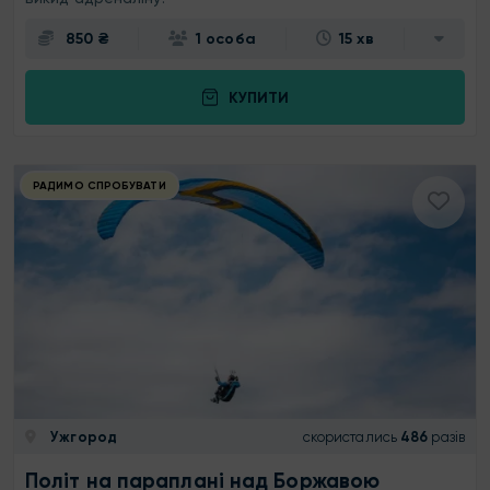
850 ₴
1 особа
15 хв
КУПИТИ
РАДИМО СПРОБУВАТИ
Ужгород
скористались
486
разів
Політ на параплані над Боржавою