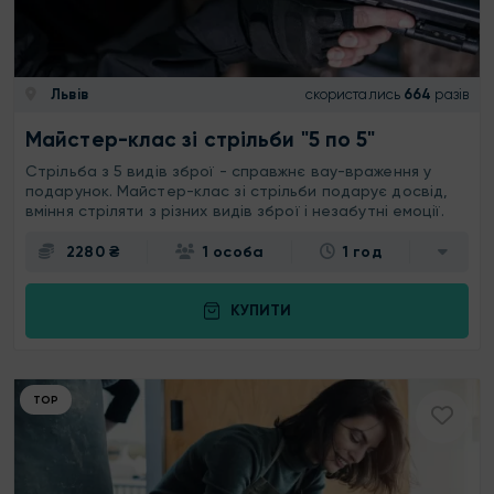
Львів
скористались
664
разів
Майстер-клас зі стрільби "5 по 5"
Стрільба з 5 видів зброї - справжнє вау-враження у
подарунок. Майстер-клас зі стрільби подарує досвід,
вміння стріляти з різних видів зброї і незабутні емоції.
2280 ₴
1 особа
1 год
КУПИТИ
ТОР