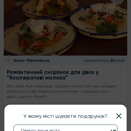
Івано-Франківськ
скористались
25
разів
Романтичний сніданок для двох у
“Кооперативі молока”
Аби день був направду чудовим, а настрій ще кращим,
розпочніть свій ранок романтичним сніданком для
двох разом з «ТвоЄ».
1500 ₴
2 особи
необмежено
У якому місті шукаєте подарунок?
КУПИТИ