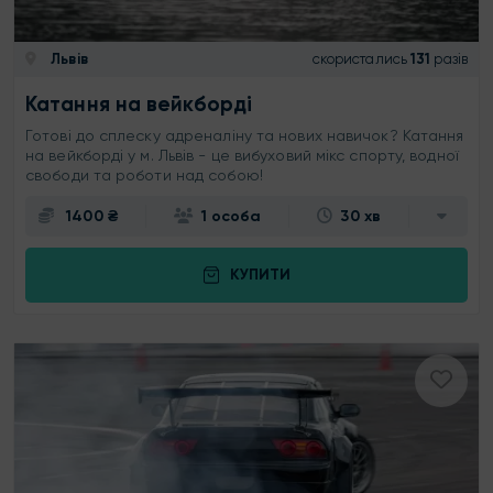
Львів
скористались
131
разів
Катання на вейкборді
Готові до сплеску адреналіну та нових навичок? Катання
на вейкборді у м. Львів - це вибуховий мікс спорту, водної
свободи та роботи над собою!
1400 ₴
1 особа
30 хв
КУПИТИ