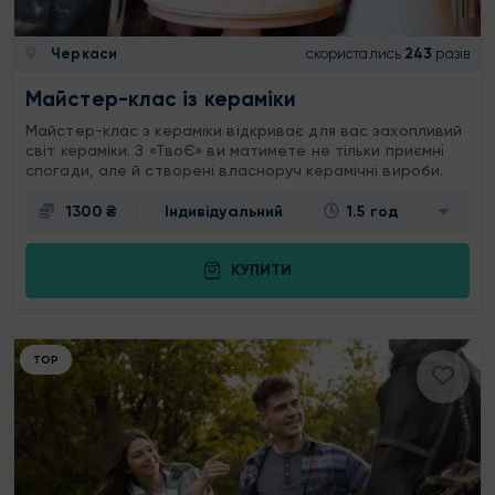
Черкаси
скористались
243
разів
Майстер-клас із кераміки
Майстер-клас з кераміки відкриває для вас захопливий
світ кераміки. З «ТвоЄ» ви матимете не тільки приємні
спогади, але й створені власноруч керамічні вироби.
1300 ₴
Індивідуальний
1.5 год
КУПИТИ
ТОР