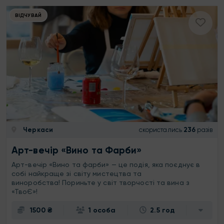
ВІДЧУВАЙ
Черкаси
скористались
236
разів
Арт-вечір «Вино та Фарби»
Арт-вечір «Вино та фарби» — це подія, яка поєднує в
собі найкраще зі світу мистецтва та
виноробства! Пориньте у світ творчості та вина з
«ТвоЄ»!
1500 ₴
1 особа
2.5 год