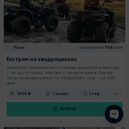
Луцьк
скористались
1148
разів
Екстрим на квадроциклах
Залишити галасливе місто позаду, вирушити в пригоди
– те, що потрібно, аби свято запам’яталося. Крутий
заїзд на квадроциклах по бездоріжжю лісів – це ТОП
ідея.
1600 ₴
1 особа
1 год
КУПИТИ