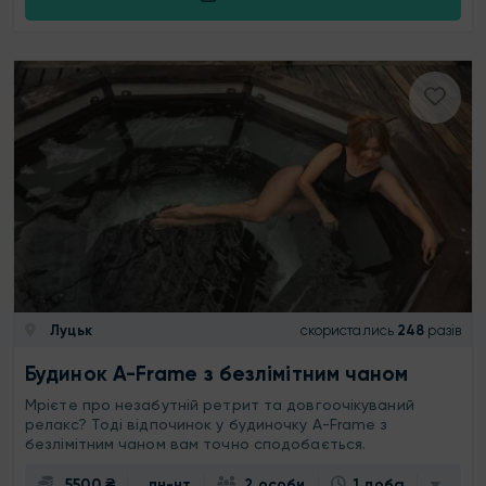
Луцьк
скористались
248
разів
Будинок A-Frame з безлімітним чаном
Мрієте про незабутній ретрит та довгоочікуваний
релакс? Тоді відпочинок у будиночку A-Frame з
безлімітним чаном вам точно сподобається.
5500 ₴
пн-чт
2 особи
1 доба