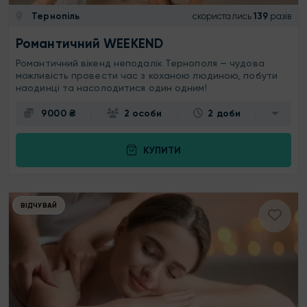
Тернопіль
скористались
139
разів
Романтичний WEEKEND
Романтичний вікенд неподалік Тернополя — чудова
можливість провести час з коханою людиною, побути
наодинці та насолодитися один одним!
9000 ₴
2 особи
2 доби
КУПИТИ
ВІДЧУВАЙ