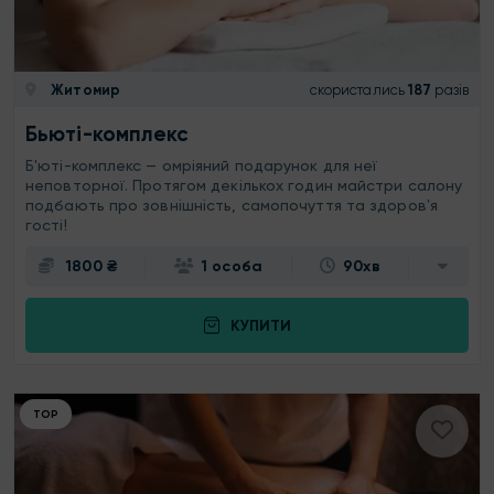
Житомир
скористались
187
разів
Бьюті-комплекс
Б'юті-комплекс — омріяний подарунок для неї
неповторної. Протягом декількох годин майстри салону
подбають про зовнішність, самопочуття та здоровʼя
гості!
1800 ₴
1 особа
90хв
КУПИТИ
ТОР