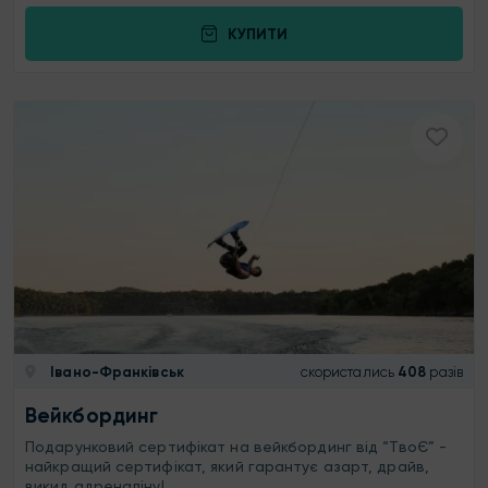
КУПИТИ
Івано-Франківськ
скористались
408
разів
Вейкбординг
Подарунковий сертифікат на вейкбординг від “ТвоЄ” -
найкращий сертифікат, який гарантує азарт, драйв,
викид адреналіну!