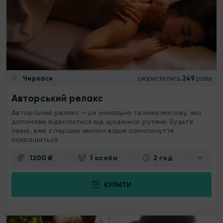
Черкаси
скористались
249
разів
Авторський релакс
Авторський релакс – це унікальна техніка масажу, яка
допоможе відволіктися від щоденної рутини. Будьте
певні, вже з перших хвилин ваше самопочуття
покращиться.
1200 ₴
1 особа
2 год
КУПИТИ