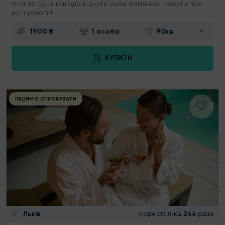
тіла та душі, нагода відчути себе богинею і забути про
всі турботи!
1900 ₴
1 особа
90хв
КУПИТИ
РАДИМО СПРОБУВАТИ
Львів
скористались
244
разів