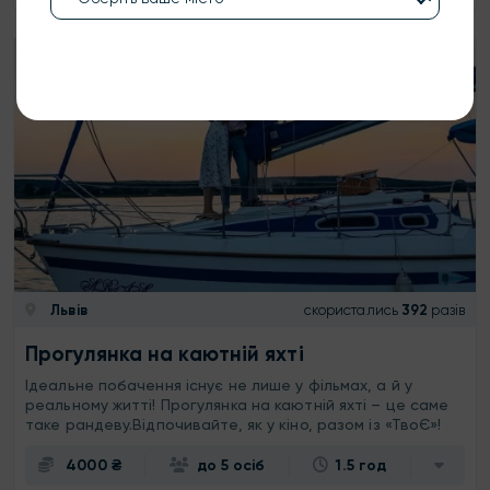
Львів
скористались
392
разів
Прогулянка на каютній яхті
Ідеальне побачення існує не лише у фільмах, а й у
реальному житті! Прогулянка на каютній яхті – це саме
таке рандеву.Відпочивайте, як у кіно, разом із «ТвоЄ»!
4000 ₴
до 5 осіб
1.5 год