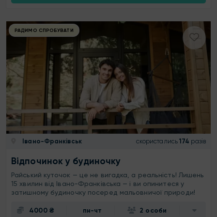
РАДИМО СПРОБУВАТИ
Івано-Франківськ
скористались
174
разів
Відпочинок у будиночку
Райський куточок — це не вигадка, а реальність! Лишень
15 хвилин від Івано-Франківська — і ви опинитеся у
затишному будиночку посеред мальовничої природи!
4000 ₴
пн-чт
2 особи