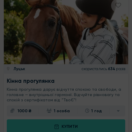
Луцьк
скористались
634
разів
Кінна прогулянка
Кінна прогулянка дарує відчуття спокою та свободи, а
головне — внутрішньої гармонії. Відчуйте рівновагу та
спокій з сертифікатом від “ТвоЄ”!
1000 ₴
1 особа
1 год
КУПИТИ