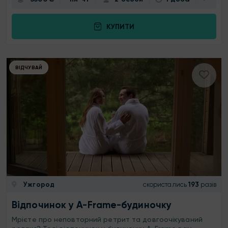
КУПИТИ
ВІДЧУВАЙ
Ужгород
скористались
193
разів
Відпочинок у A-Frame-будиночку
Мрієте про неповторний ретрит та довгоочікуваний