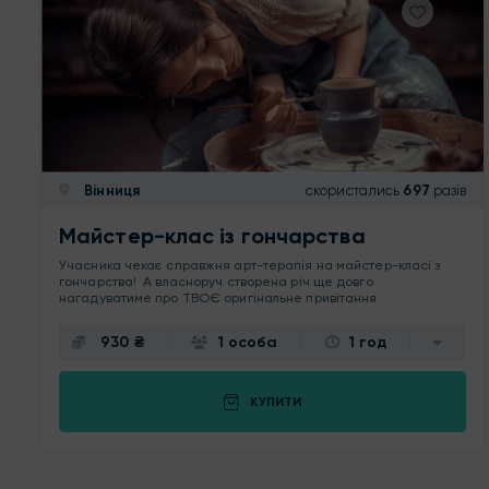
Вінниця
скористались
697
разів
Майстер-клас із гончарства
Учасника чекає справжня арт-терапія на майстер-класі з
гончарства! А власноруч створена річ ще довго
нагадуватиме про ТВОЄ оригінальне привітання
930 ₴
1 особа
1 год
КУПИТИ