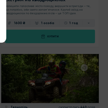
Залишити галасливе місто позаду, вирушити в пригоди – те,
що потрібно, аби свято запам’яталося. Крутий заїзд на
квадроциклах по бездоріжжю лісів – це ТОП ідея.
1600 ₴
1 особа
1 год
КУПИТИ
Тернопіль
скористались
440
разів