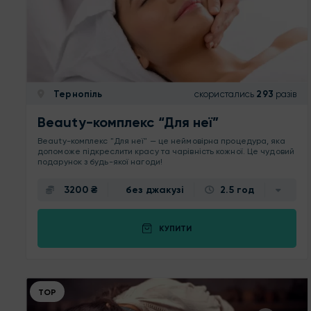
Тернопіль
скористались
293
разів
Beauty-комплекс “Для неї”
Beauty-комплекс "Для неї" — це неймовірна процедура, яка
допоможе підкреслити красу та чарівність кожної. Це чудовий
подарунок з будь-якої нагоди!
3200 ₴
без джакузі
2.5 год
КУПИТИ
ТОР