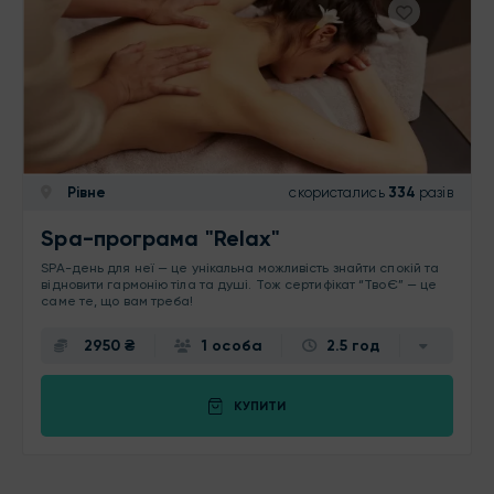
Рівне
скористались
334
разів
Spa-програма "Relax"
SPA-день для неї — це унікальна можливість знайти спокій та
відновити гармонію тіла та душі. Тож сертифікат “ТвоЄ” — це
саме те, що вам треба!
2950 ₴
1 особа
2.5 год
КУПИТИ