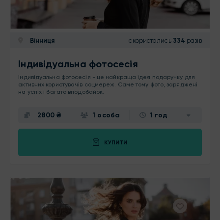
Вінниця
скористались
334
разів
Індивідуальна фотосесія
Індивідуальна фотосесія - це найкраща ідея подарунку для
активних користувачів соцмереж. Саме тому фото, заряджені
на успіх і багато вподобайок.
2800 ₴
1 особа
1 год
КУПИТИ