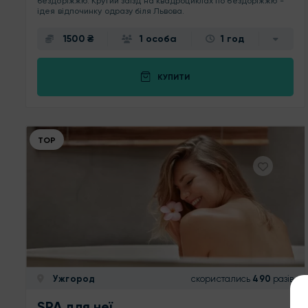
бездоріжжю. Крутий заїзд на квадроциклах по бездоріжжю -
ідея відпочинку одразу біля Львова.
1500 ₴
1 особа
1 год
КУПИТИ
ТОР
Ужгород
скористались
490
разів
SPA для неї