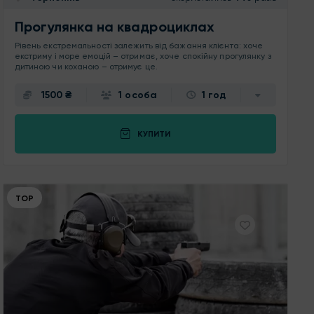
Прогулянка на квадроциклах
Рівень екстремальності залежить від бажання клієнта: хоче
екстриму і море емоцій – отримає, хоче спокійну прогулянку з
дитиною чи коханою – отримує це.
1500 ₴
1 особа
1 год
КУПИТИ
ТОР