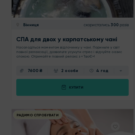
Вінниця
скористались
300
разів
СПА для двох у карпатському чані
Насолодіться моментом відпочинку у чані. Пориньте у світ
повної релаксації, дозвольте усунути стрес і відчуйте оазис
спокою. Отримайте повний релакс з «ТвоЄ»!
7600 ₴
2 особи
4 год
КУПИТИ
РАДИМО СПРОБУВАТИ