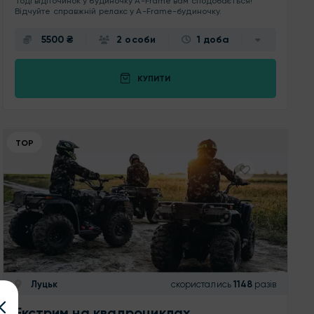
Тоді відпочинок у будиночку A-Frame вам сподобається!
Відчуйте справжній релакс у A-Frame-будиночку.
5500 ₴
2 особи
1 доба
КУПИТИ
ТОР
Луцьк
скористались
1148
разів
Екстрим на квадроциклах