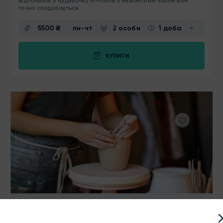
відпочинок у будиночку A-Frame з безлімітним чаном вам
точно сподобається.
5500 ₴
пн-чт
2 особи
1 доба
КУПИТИ
Черкаси
скористались
244
разів
Майстер-клас із кераміки