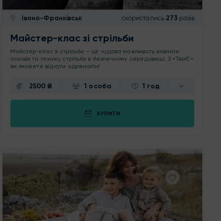
Івано-Франківськ
скористались
273
разів
Майстер-клас зі стрільби
Майстер-клас зі стрільби — це чудова можливість вивчити
основи та техніку стрільби в безпечному середовищі. З «ТвоЄ»
ви зможете відчути адреналін!
2500 ₴
1 особа
1 год
КУПИТИ