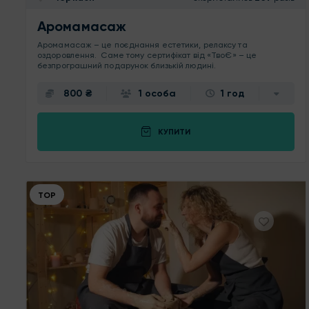
Аромамасаж
Аромамасаж – це поєднання естетики, релаксу та
оздоровлення. Саме тому сертифікат від «ТвоЄ» – це
безпрограшний подарунок близькій людині.
800 ₴
1 особа
1 год
КУПИТИ
ТОР