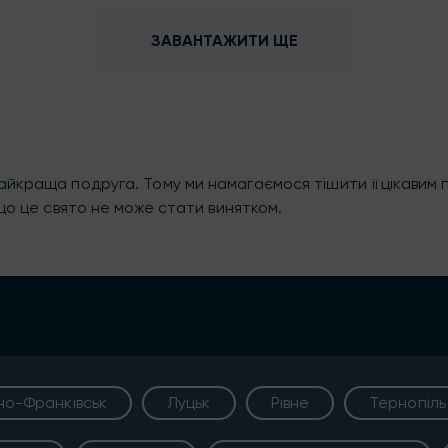
ЗАВАНТАЖИТИ ЩЕ
йкраща подруга. Тому ми намагаємося тішити її цікавим п
що це свято не може стати винятком.
ано-Франківськ
Луцьк
Рівне
Тернопіль