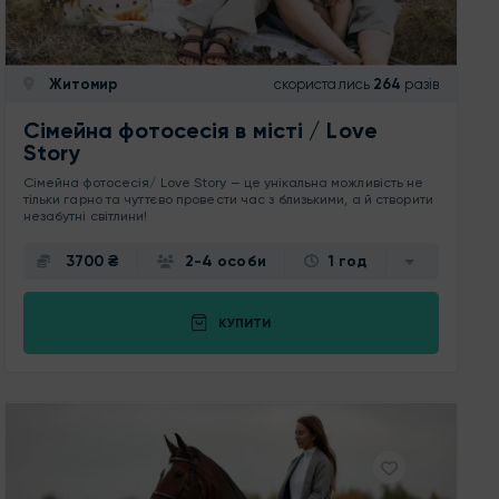
Житомир
скористались
264
разів
Сімейна фотосесія в місті / Love
Story
Сімейна фотосесія/ Love Story — це унікальна можливість не
тільки гарно та чуттєво провести час з близькими, а й створити
незабутні світлини!
3700 ₴
2-4 особи
1 год
КУПИТИ