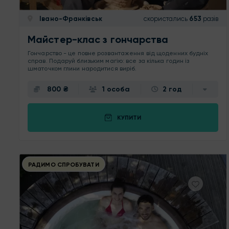
Івано-Франківськ
скористались
653
разів
Майстер-клас з гончарства
Гончарство - це повне розвантаження від щоденних будніх
справ. Подаруй близьким магію: все за кілька годин із
шматочком глини народитися виріб.
800 ₴
1 особа
2 год
КУПИТИ
РАДИМО СПРОБУВАТИ