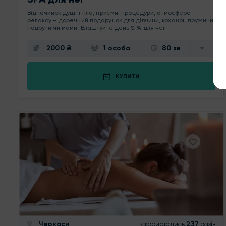
Відпочинок душі і тіла, приємні процедури, атмосфера
релаксу – доречний подарунок для дівчини, коханої, дружини,
подруги чи мами. Влаштуйте день SPA для неї!
2000 ₴
1 особа
80 хв
КУПИТИ
Черкаси
скористались
237
разів