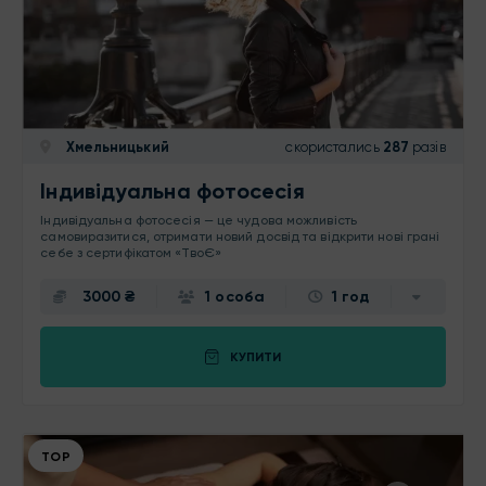
Хмельницький
скористались
287
разів
Індивідуальна фотосесія
Індивідуальна фотосесія — це чудова можливість
самовиразитися, отримати новий досвід та відкрити нові грані
себе з сертифікатом «ТвоЄ»
3000 ₴
1 особа
1 год
КУПИТИ
ТОР