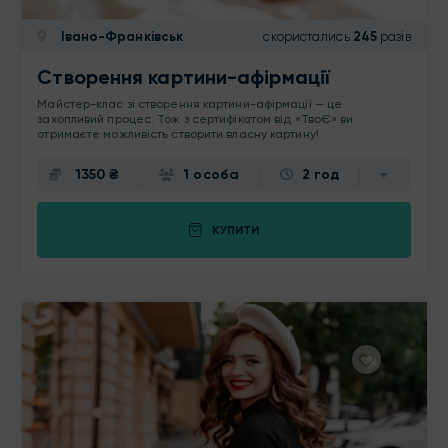
Івано-Франківськ
скористались
245
разів
Створення картини-афірмації
Майстер-клас зі створення картини-афірмації — це
захопливий процес. Тож з сертифікатом від «ТвоЄ» ви
отримаєте можливість створити власну картину!
1350 ₴
1 особа
2 год
КУПИТИ