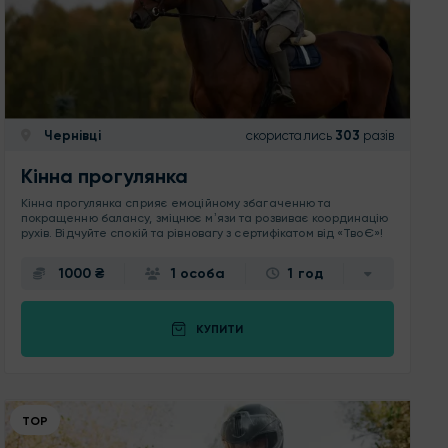
Чернівці
скористались
303
разів
Кінна прогулянка
Кінна прогулянка сприяє емоційному збагаченню та
покращенню балансу, зміцнює мʼязи та розвиває координацію
рухів. Відчуйте спокій та рівновагу з сертифікатом від «ТвоЄ»!
1000 ₴
1 особа
1 год
КУПИТИ
ТОР