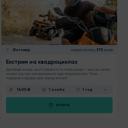
Житомир
скористались
375
разів
Екстрим на квадроциклах
Драйвові емоції, круті повороти та перешкоди — все це чекає
на вас під час екстремальної їзди бездоріжжям. Така
подорож подарує вам заряд енергії.
1400 ₴
1 особа
1 год
КУПИТИ