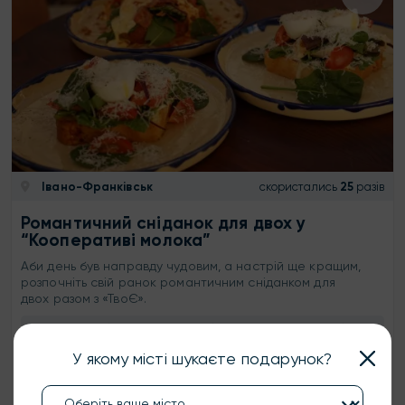
Івано-Франківськ
скористались
25
разів
Романтичний сніданок для двох у
“Кооперативі молока”
Аби день був направду чудовим, а настрій ще кращим,
розпочніть свій ранок романтичним сніданком для
двох разом з «ТвоЄ».
1500 ₴
2 особи
необмежено
У якому місті шукаєте подарунок?
КУПИТИ