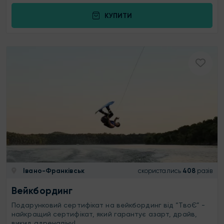
КУПИТИ
Івано-Франківськ
скористались
408
разів
Вейкбординг
Подарунковий сертифікат на вейкбординг від “ТвоЄ” -
найкращий сертифікат, який гарантує азарт, драйв,
викид адреналіну!