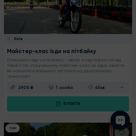
Київ
Майстер-клас їзди на пітбайку
Опанувати їзду на пітбайку - легко із сертифікатом від
«ТвоЄ»! На спеціальному майстер-класі за одне заняття
ви навчитеся впевнено кататися на двоколісному
транспорті
2900 ₴
1 особа
45хв
КУПИТИ
ТОР