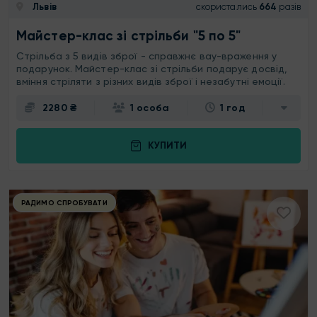
Львів
скористались
664
разів
Майстер-клас зі стрільби "5 по 5"
Стрільба з 5 видів зброї - справжнє вау-враження у
подарунок. Майстер-клас зі стрільби подарує досвід,
вміння стріляти з різних видів зброї і незабутні емоції.
2280 ₴
1 особа
1 год
КУПИТИ
РАДИМО СПРОБУВАТИ