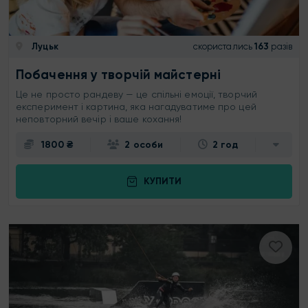
Луцьк
скористались
163
разів
Побачення у творчій майстерні
Це не просто рандеву — це спільні емоції, творчий
експеримент і картина, яка нагадуватиме про цей
неповторний вечір і ваше кохання!
1800 ₴
2 особи
2 год
КУПИТИ