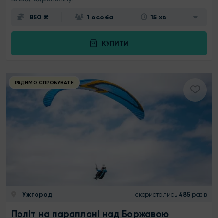
850 ₴
1 особа
15 хв
КУПИТИ
РАДИМО СПРОБУВАТИ
Ужгород
скористались
485
разів
Політ на параплані над Боржавою