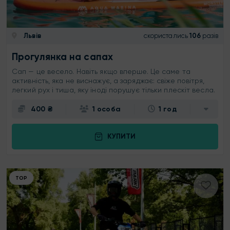
Львів
скористались
106
разів
Прогулянка на сапах
Сап — це весело. Навіть якщо вперше. Це саме та
активність, яка не виснажує, а заряджає: свіже повітря,
легкий рух і тиша, яку іноді порушує тільки плескіт весла.
400 ₴
1 особа
1 год
КУПИТИ
ТОР