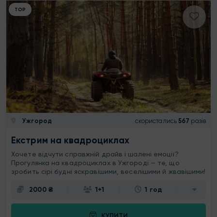
ТОР
Ужгород
скористались
567
разів
Екстрим на квадроциклах
Хочете відчути справжній драйв і шалені емоції?
Прогулянка на квадроциклах в Ужгороді — те, що
зробить сірі будні яскравішими, веселішими й жвавішими!
2000 ₴
1+1
1 год
КУПИТИ