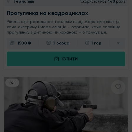
Тернопіль
скористались
440
разів
Прогулянка на квадроциклах
Рівень екстремальності залежить від бажання клієнта:
хоче екстриму і море емоцій – отримає, хоче спокійну
прогулянку з дитиною чи коханою – отримує це.
1500 ₴
1 особа
1 год
КУПИТИ
ТОР