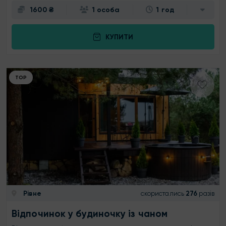
1600 ₴
1 особа
1 год
КУПИТИ
ТОР
Рівне
скористались
276
разів
Відпочинок у будиночку із чаном