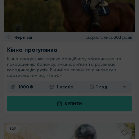
Чернівці
скористались
303
разів
Кінна прогулянка
Кінна прогулянка сприяє емоційному збагаченню та
покращенню балансу, зміцнює мʼязи та розвиває
координацію рухів. Відчуйте спокій та рівновагу з
сертифікатом від «ТвоЄ»!
1000 ₴
1 особа
1 год
КУПИТИ
ТОР