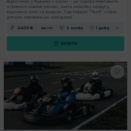
Відпочинок у будинку з чаном — це чудова можливість
отримати повний релакс, зняти емоційну напругу,
відновити сили та енергію. Сертифікат “ТвоЄ” стане
для вас справжньою знахідкою!
4400 ₴
пн-чт
2 особи
1 доба
КУПИТИ