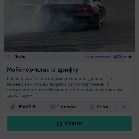
Львів
скористались
460
разів
Майстер-клас із дрифту
Кожен з водіїв хоча б раз захоплено дивився, які
маневри вміють витворяти автоспортсмени. З
сертифікатом «ТвоЄ» можна себе відчути справжнім
дрифтером!
15400 ₴
1 особа
2 год
КУПИТИ