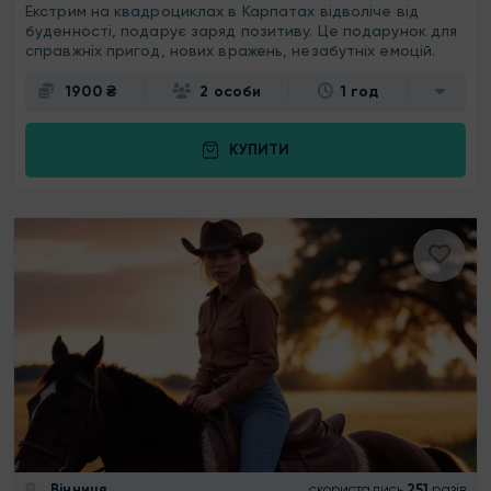
Екстрим на квадроциклах в Карпатах відволіче від
буденності, подарує заряд позитиву. Це подарунок для
справжніх пригод, нових вражень, незабутніх емоцій.
1900 ₴
2 особи
1 год
КУПИТИ
Вінниця
скористались
251
разів