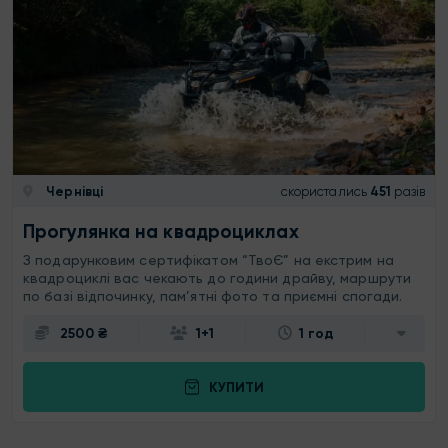
Чернівці
скористались
451
разів
Прогулянка на квадроциклах
З подарунковим сертифікатом “ТвоЄ” на екстрим на
квадроциклі вас чекають до години драйву, маршрути
по базі відпочинку, пам’ятні фото та приємні спогади.
2500 ₴
1+1
1 год
КУПИТИ