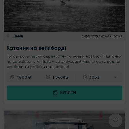
Львів
скористались
131
разів
Катання на вейкборді
Готові до сплеску адреналіну та нових навичок? Катання
на вейкборді у м. Львів - це вибуховий мікс спорту, водної
свободи та роботи над собою!
1400 ₴
1 особа
30 хв
КУПИТИ