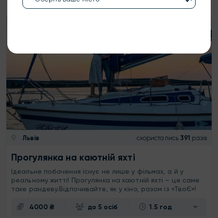
Львів
скористались
391
разів
Прогулянка на каютній яхті
Ідеальне побачення існує не лише у фільмах, а й у
реальному житті! Прогулянка на каютній яхті – це саме
таке рандеву.Відпочивайте, як у кіно, разом із «ТвоЄ»!
4000 ₴
до 5 осіб
1.5 год