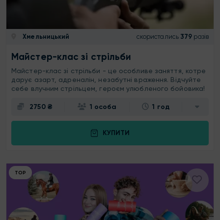
Хмельницький
скористались
379
разів
Майстер-клас зі стрільби
Майстер-клас зі стрільби - це особливе заняття, котре
дарує азарт, адреналін, незабутні враження. Відчуйте
себе влучним стрільцем, героєм улюбленого бойовика!
2750 ₴
1 особа
1 год
КУПИТИ
ТОР