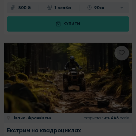
800 ₴
1 особа
90хв
КУПИТИ
Івано-Франківськ
скористались
446
разів
Екстрим на квадроциклах