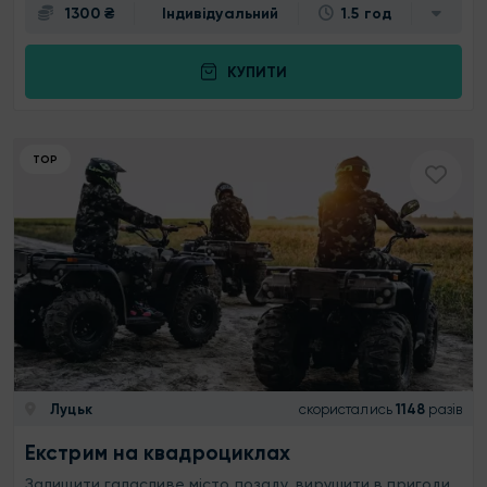
1300 ₴
Індивідуальний
1.5 год
КУПИТИ
ТОР
Луцьк
скористались
1148
разів
Екстрим на квадроциклах
Залишити галасливе місто позаду, вирушити в пригоди