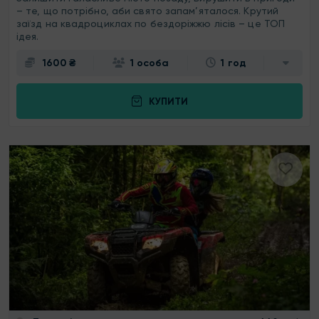
– те, що потрібно, аби свято запам’яталося. Крутий
заїзд на квадроциклах по бездоріжжю лісів – це ТОП
ідея.
1600 ₴
1 особа
1 год
КУПИТИ