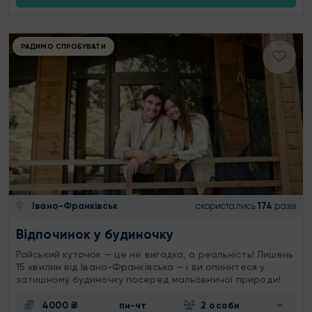
РАДИМО СПРОБУВАТИ
Івано-Франківськ
скористались
174
разів
Відпочинок у будиночку
Райський куточок — це не вигадка, а реальність! Лишень
15 хвилин від Івано-Франківська — і ви опинитеся у
затишному будиночку посеред мальовничої природи!
4000 ₴
пн-чт
2 особи