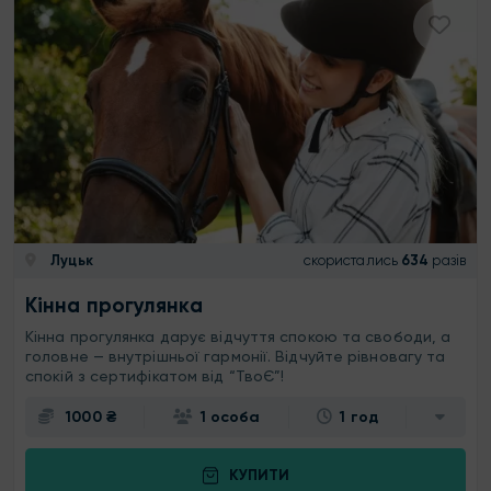
Луцьк
скористались
634
разів
Кінна прогулянка
Кінна прогулянка дарує відчуття спокою та свободи, а
головне — внутрішньої гармонії. Відчуйте рівновагу та
спокій з сертифікатом від “ТвоЄ”!
1000 ₴
1 особа
1 год
КУПИТИ