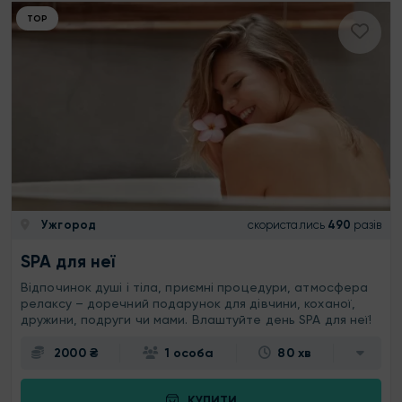
ТОР
Ужгород
скористались
490
разів
SPA для неї
Відпочинок душі і тіла, приємні процедури, атмосфера
релаксу – доречний подарунок для дівчини, коханої,
дружини, подруги чи мами. Влаштуйте день SPA для неї!
2000 ₴
1 особа
80 хв
КУПИТИ