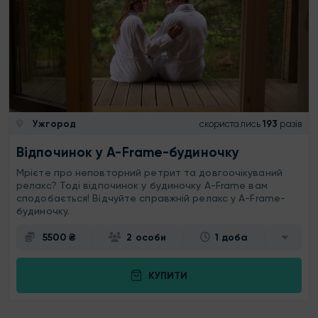
Ужгород
скористались
193
разів
Відпочинок у A-Frame-будиночку
Мрієте про неповторний ретрит та довгоочікуваний
релакс? Тоді відпочинок у будиночку A-Frame вам
сподобається! Відчуйте справжній релакс у A-Frame-
будиночку.
5500 ₴
2 особи
1 доба
КУПИТИ