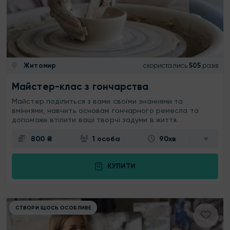
Житомир
скористались
505
разів
Майстер-клас з гончарства
Майстер поділиться з вами своїми знаннями та
вміннями, навчить основам гончарного ремесла та
допоможе втілити ваші творчі задуми в життя.
800 ₴
1 особа
90хв
КУПИТИ
СТВОРИ ЩОСЬ ОСОБЛИВЕ