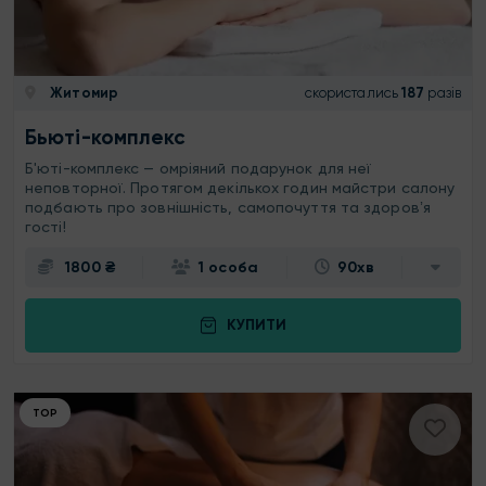
Житомир
скористались
187
разів
Бьюті-комплекс
Б'юті-комплекс — омріяний подарунок для неї
неповторної. Протягом декількох годин майстри салону
подбають про зовнішність, самопочуття та здоровʼя
гості!
1800 ₴
1 особа
90хв
КУПИТИ
ТОР