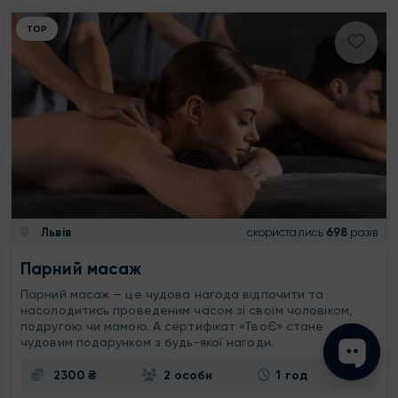
ТОР
Львів
скористались
698
разів
Парний масаж
Парний масаж — це чудова нагода відпочити та
насолодитись проведеним часом зі своїм чоловіком,
подругою чи мамою. А сертифікат «ТвоЄ» стане
чудовим подарунком з будь-якої нагоди.
2300 ₴
2 особи
1 год