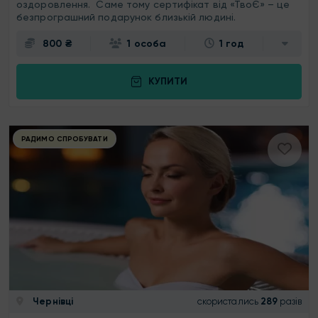
оздоровлення. Саме тому сертифікат від «ТвоЄ» – це
безпрограшний подарунок близькій людині.
800 ₴
1 особа
1 год
КУПИТИ
РАДИМО СПРОБУВАТИ
Чернівці
скористались
289
разів