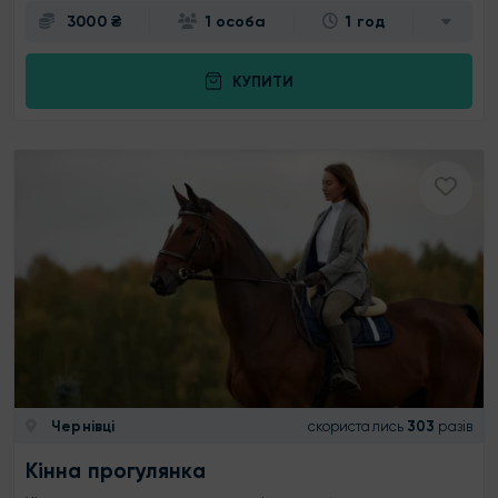
3000 ₴
1 особа
1 год
КУПИТИ
Чернівці
скористались
303
разів
Кінна прогулянка