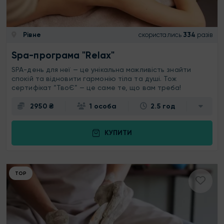
Рівне
скористались
334
разів
Spa-програма "Relax"
SPA-день для неї — це унікальна можливість знайти
спокій та відновити гармонію тіла та душі. Тож
сертифікат “ТвоЄ” — це саме те, що вам треба!
2950 ₴
1 особа
2.5 год
КУПИТИ
ТОР