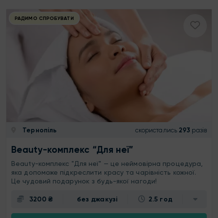
РАДИМО СПРОБУВАТИ
Тернопіль
скористались
293
разів
Beauty-комплекс “Для неї”
Beauty-комплекс "Для неї" — це неймовірна процедура,
яка допоможе підкреслити красу та чарівність кожної.
Це чудовий подарунок з будь-якої нагоди!
3200 ₴
без джакузі
2.5 год