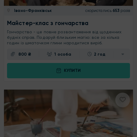
Івано-Франківськ
скористались
653
разів
Майстер-клас з гончарства
Гончарство - це повне розвантаження від щоденних
будніх справ. Подаруй близьким магію: все за кілька
годин із шматочком глини народитися виріб.
800 ₴
1 особа
2 год
КУПИТИ