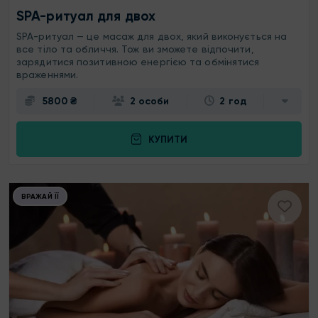
SPA-ритуал для двох
SPA-ритуал — це масаж для двох, який виконується на
все тіло та обличчя. Тож ви зможете відпочити,
зарядитися позитивною енергією та обмінятися
враженнями.
5800 ₴
2 особи
2 год
КУПИТИ
ВРАЖАЙ ЇЇ