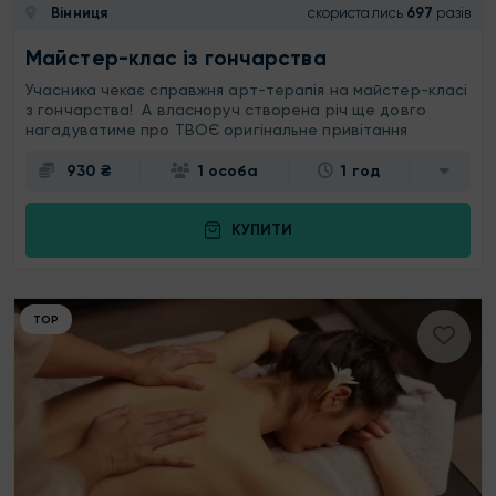
Вінниця
скористались
697
разів
Майстер-клас із гончарства
Учасника чекає справжня арт-терапія на майстер-класі
з гончарства! А власноруч створена річ ще довго
нагадуватиме про ТВОЄ оригінальне привітання
930 ₴
1 особа
1 год
КУПИТИ
ТОР