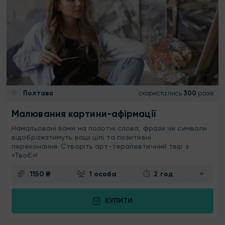
Полтава
скористались
300
разів
Малювання картини-афірмації
Намальовані вами на полотні слова, фрази чи символи
відображатимуть ваші цілі та позитивні
переконання. Створіть арт-терапевтичний твір з
«ТвоЄ»!
1150 ₴
1 особа
2 год
КУПИТИ