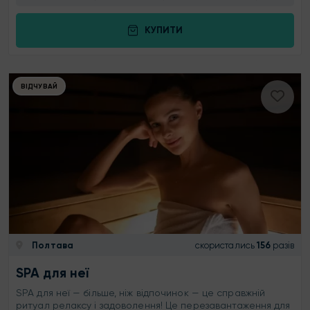
КУПИТИ
ВІДЧУВАЙ
Полтава
скористались
156
разів
SPA для неї
SPA для неї — більше, ніж відпочинок — це справжній
ритуал релаксу і задоволення! Це перезавантаження для