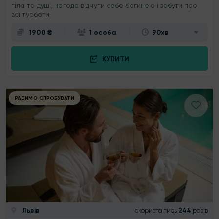
тіла та душі, нагода відчути себе богинею і забути про
всі турботи!
1900 ₴
1 особа
90хв
КУПИТИ
РАДИМО СПРОБУВАТИ
Львів
скористались
244
разів