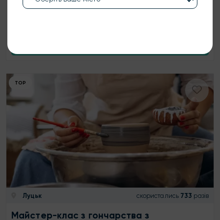
1500 ₴
1 особа
2.5 год
КУПИТИ
ТОР
Луцьк
скористались
733
разів
Майстер-клас з гончарства з