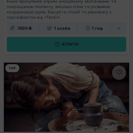
Кінна прогулянка сприяє емоційному збагаченню та
покращенню балансу, зміцнює мʼязи та розвиває
координацію рухів. Відчуйте спокій та рівновагу з
сертифікатом від «ТвоЄ»!
1000 ₴
1 особа
1 год
КУПИТИ
ТОР