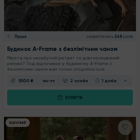
Луцьк
скористались
248
разів
Будинок A-Frame з безлімітним чаном
Мрієте про незабутній ретрит та довгоочікуваний
релакс? Тоді відпочинок у будиночку A-Frame з
безлімітним чаном вам точно сподобається.
5500 ₴
пн-чт
2 особи
1 доба
КУПИТИ
ВІДЧУВАЙ