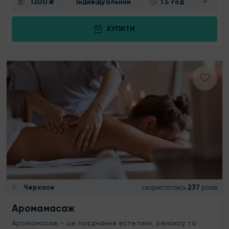
1300 ₴
Індивідуальний
1.5 год
КУПИТИ
Черкаси
скористались
237
разів
Аромамасаж
Аромамасаж – це поєднання естетики, релаксу та