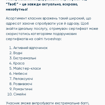
“ТвоЄ” - це завжди актуально, яскраво,
незабутньо!
Асортимент класних вражень такий широкий, що
адресат захоче спробувати усе й одразу. Щоб
знайти ідеальну послугу, отримувач сертифікат може
скористатись категоріями подарункових
сертифікатів на сайті tvoeshop:
Активний відпочинок
Водні
Екстремальні
Краса
Майстер-класи
Небесні
Релаксуючі
Розвиваючі
Романтичні
Сімейні
Учасник зможе випробувати екстремальне баггі,