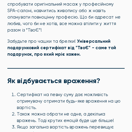
спробувати оригінальний масаж у професійному
SPA-салоні, навчитись живопису або ж навіть
опанувати повноцінну професію. Що би адресат не
любив, чого би не хотів, все можна втілити у життя
разом із “ТвоЄ”!
Забудьте про чашки та брелки!
Універсальний
подарунковий сертифікат від "ТвоЄ" - саме той
подарунок, про який мріє кожен.
Як відбувається враження?
Сертифікат на певну суму дає можливість
отримувачу отримати будь-яке враження на цю
вартість.
Також можна обрати не одне, а декілька
вражень. Тоді крутих емоцій буде ще більше!
Якщо загальна вартість вражень перевищує