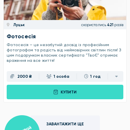
Луцьк
скористались
421
разів
Фотосесія
Фотосесія — це незабутній досвід із професійним
фотографом та радість від неймовірних світлин після! З
цим подарунком власник сертифіката "ТвоЄ" отримає
враження на все життя!
2000 ₴
1 особа
1 год
КУПИТИ
ЗАВАНТАЖИТИ ЩЕ