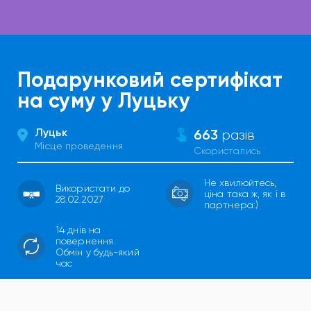
Подарунковий сертифікат
на суму у Луцьку
Луцьк
663
разів
Місце проведення
Скористались
Не хвилюйтесь,
Використати до
ціна така ж, як і в
28.02.2027
партнера:)
14 днів на
повернення.
Обмін у будь-який
час