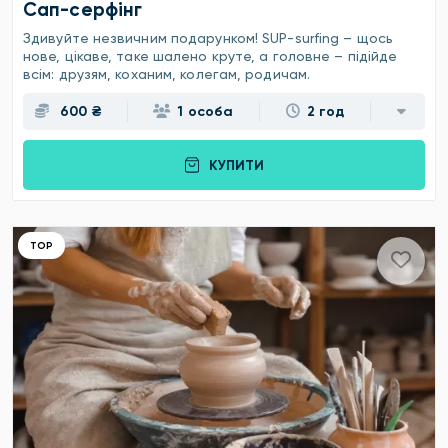
Сап-серфінг
Здивуйте незвичним подарунком! SUP-surfing – щось
нове, цікаве, таке шалено круте, а головне – підійде
всім: друзям, коханим, колегам, родичам.
600 ₴
1 особа
2 год
КУПИТИ
ТОР