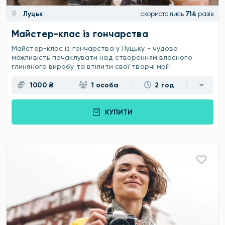
Луцьк
скористались
714
разів
Майстер-клас із гончарства
Майстер-клас із гончарства у Луцьку - чудова
можливість почаклувати над створенням власного
глиняного виробу та втілити свої творчі мрії!
1000 ₴
1 особа
2 год
КУПИТИ