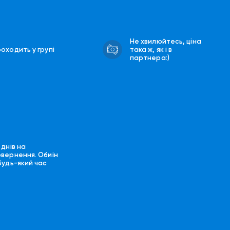
Не хвилюйтесь, ціна
оходить у групі
така ж, як і в
партнера:)
 днів на
овернення. Обмін
будь-який час