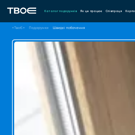
Каталог подарунків
Як це працює
Співпраця
Корпо
«ТвоЄ»
Подарунки
Швидкі побачення