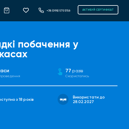
АКТИВУЙ СЕРТИФІКАТ
+38 (098) 575 5156
дкі побачення у
касах
каси
77
разів
 проведення
Скористались
Використати до
ступно з 18 років
28.02.2027