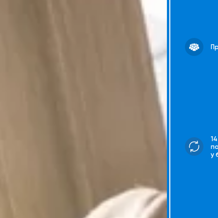
Пр
14
п
у 