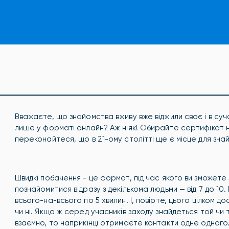
Вважаєте, що знайомства вживу вже віджили своє і в суча
лише у форматі онлайн? Аж ніяк! Обирайте сертифікат н
переконайтеся, що в 21-ому столітті ще є місце для зна
Швидкі побачення - це формат, під час якого ви зможете
познайомитися відразу з декількома людьми — від 7 до 10
всього-на-всього по 5 хвилин. І, повірте, цього цілком д
чи ні. Якщо ж серед учасників заходу знайдеться той чи т
взаємно, то наприкінці отримаєте контакти одне одного