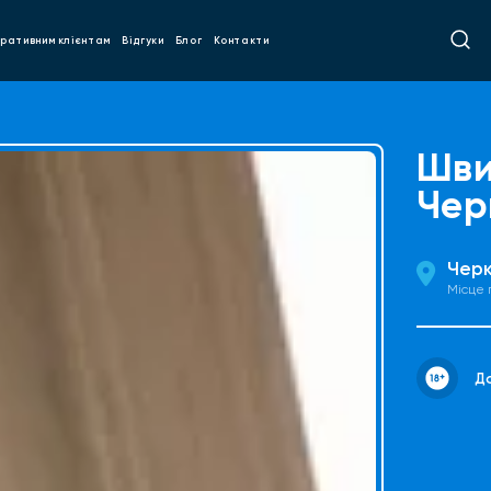
ративним клієнтам
Відгуки
Блог
Контакти
Шви
Чер
Чер
Місце
До