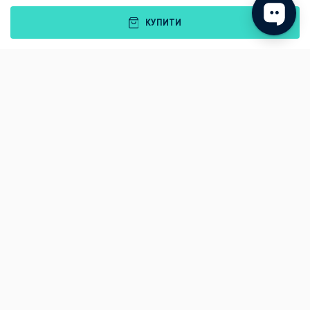
КУПИТИ
Подарунки
Львів
Івано-Франківськ
Луцьк
Рівне
Тернопіль
Хмельницький
Ужгород
Вінниця
Чернівці
Житомир
Кам'янець-Подільський
Київ
Полтава
Черкаси
Що подарувати батькам?