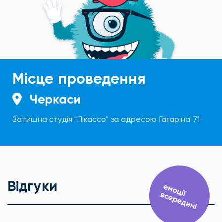
Місце проведення
Черкаси
Затишна студія "Пікассо" за адресою Гагаріна 71
Відгуки