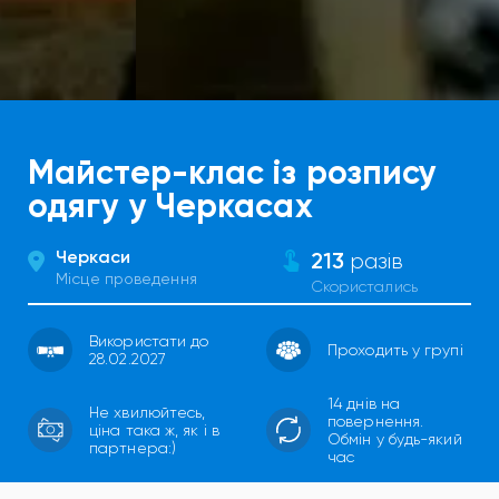
Майстер-клас із розпису
одягу у Черкасах
Черкаси
213
разів
Місце проведення
Скористались
Використати до
Проходить у групі
28.02.2027
14 днів на
Не хвилюйтесь,
повернення.
ціна така ж, як і в
Обмін у будь-який
партнера:)
час