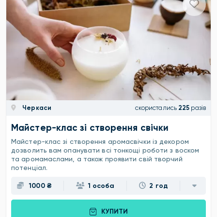
Черкаси
скористались
225
разів
Майстер-клас зі створення свічки
Майстер-клас зі створення аромасвічки із декором
дозволить вам опанувати всі тонкощі роботи з воском
та аромамаслами, а також проявити свій творчий
потенціал.
1000 ₴
1 особа
2 год
КУПИТИ