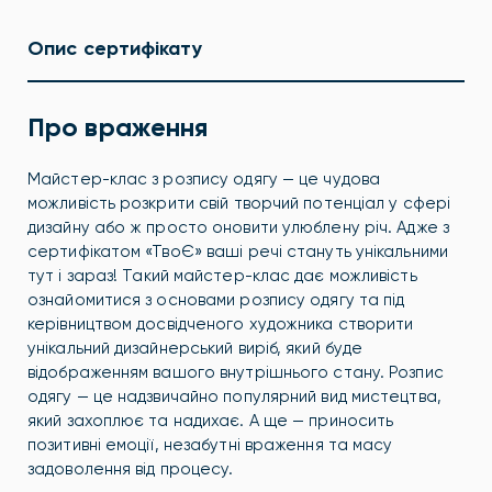
Опис сертифікату
Про враження
Майстер-клас з розпису одягу — це чудова
можливість розкрити свій творчий потенціал у сфері
дизайну або ж просто оновити улюблену річ. Адже з
сертифікатом «ТвоЄ» ваші речі стануть унікальними
тут і зараз! Такий майстер-клас дає можливість
ознайомитися з основами розпису одягу та під
керівництвом досвідченого художника створити
унікальний дизайнерський виріб, який буде
відображенням вашого внутрішнього стану. Розпис
одягу — це надзвичайно популярний вид мистецтва,
який захоплює та надихає. А ще — приносить
позитивні емоції, незабутні враження та масу
задоволення від процесу.