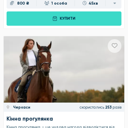
800 ₴
1 особа
45хв
КУПИТИ
Черкаси
скористались
253
разів
Кінна прогулянка
Кінна прогулянка – це чудова нагода відволіктися від