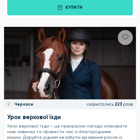
КУПИТИ
Черкаси
скористались
223
разів
Урок верхової їзди
Урок верхової їзди – це прекрасна нагода опанувати
нові навички та провести час із благородними
кіньми. Даруйте рідним незабутні враження разом із