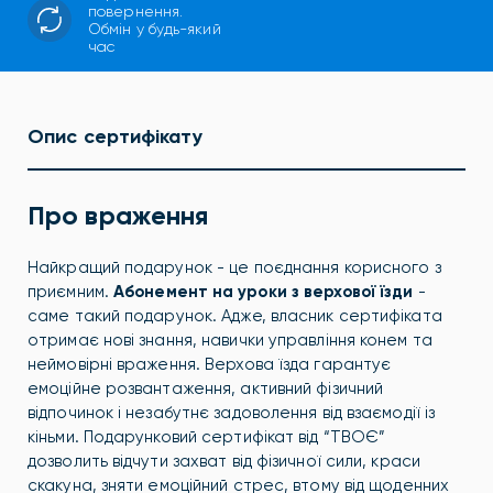
повернення.
Обмін у будь-який
час
Опис сертифікату
Про враження
Найкращий подарунок - це поєднання корисного з
приємним.
Абонемент на уроки з верхової їзди
-
саме такий подарунок. Адже, власник сертифіката
отримає нові знання, навички управління конем та
неймовірні враження. Верхова їзда гарантує
емоційне розвантаження, активний фізичний
відпочинок і незабутнє задоволення від взаємодії із
кіньми. Подарунковий сертифікат від “ТВОЄ”
дозволить відчути захват від фізичної сили, краси
скакуна, зняти емоційний стрес, втому від щоденних