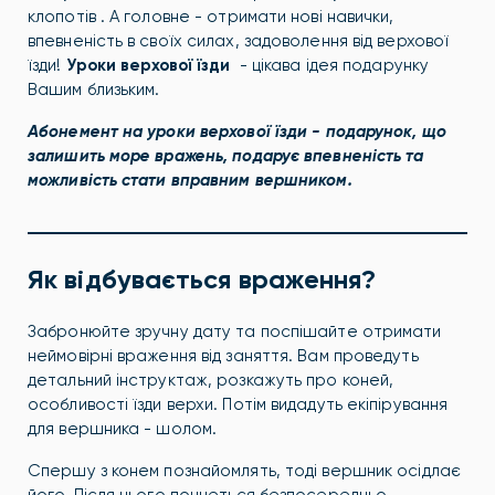
клопотів . А головне - отримати нові навички,
впевненість в своїх силах, задоволення від верхової
їзди!
Уроки верхової їзди
- цікава ідея подарунку
Вашим близьким.
Абонемент на уроки верхової їзди - подарунок, що
залишить море вражень, подарує впевненість та
можливість стати вправним вершником.
Як відбувається враження?
Забронюйте зручну дату та поспішайте отримати
неймовірні враження від заняття. Вам проведуть
детальний інструктаж, розкажуть про коней,
особливості їзди верхи. Потім видадуть екіпірування
для вершника - шолом.
Спершу з конем познайомлять, тоді вершник осідлає