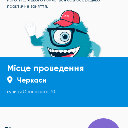
його. Після цього почнеться безпосередньо
практичне заняття.
Місце проведення
Черкаси
вулиця Онопрієнка, 10