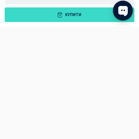
КУПИТИ
Подарунки
Львів
Івано-Франківськ
Луцьк
Рівне
Тернопіль
Хмельницький
Ужгород
Вінниця
Чернівці
Житомир
Кам'янець-Подільський
Київ
Полтава
Черкаси
Що подарувати батькам?