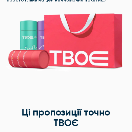
І просто глянь на цей неймовірний пакетик:)
Ці пропозиції точно
ТВОЄ