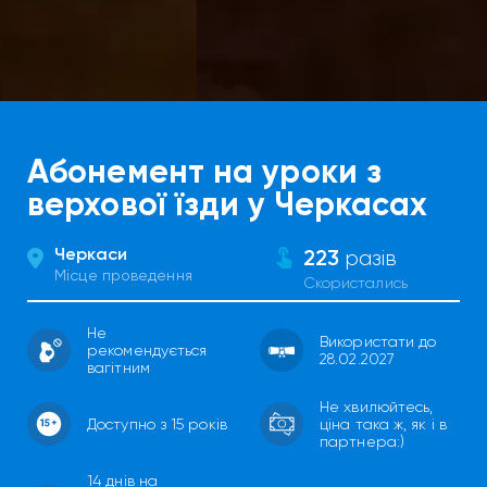
Абонемент на уроки з
верхової їзди у Черкасах
Черкаси
223
разів
Місце проведення
Скористались
Не
Використати до
рекомендується
28.02.2027
вагітним
Не хвилюйтесь,
Доступно з 15 років
ціна така ж, як і в
партнера:)
14 днів на