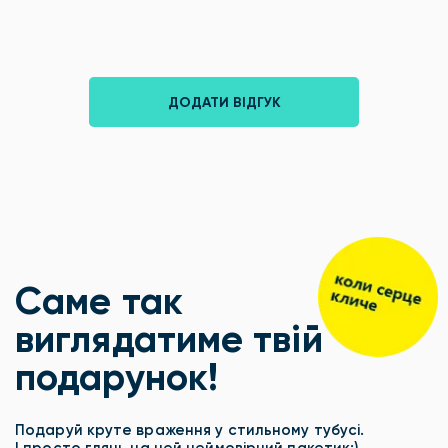
ДОДАТИ ВІДГУК
Саме так
виглядатиме твій
подарунок!
Подаруй круте враження у стильному тубусі.