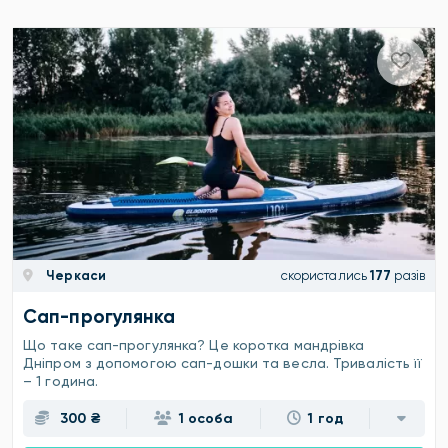
Черкаси
скористались
177
разів
Сап-прогулянка
Що таке сап-прогулянка? Це коротка мандрівка
Дніпром з допомогою сап-дошки та весла. Тривалість її
– 1 година.
300 ₴
1 особа
1 год