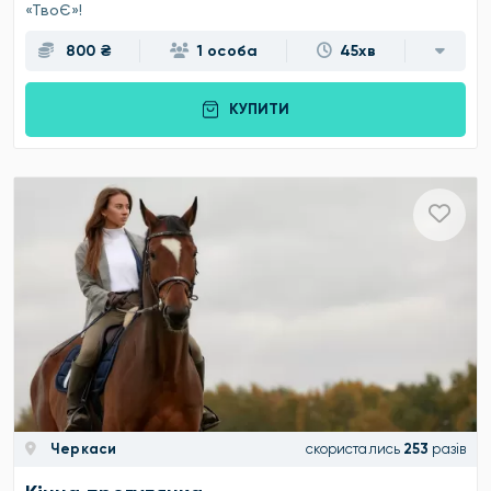
«ТвоЄ»!
800 ₴
1 особа
45хв
КУПИТИ
Черкаси
скористались
253
разів