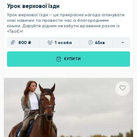
Урок верхової їзди
Урок верхової їзди – це прекрасна нагода опанувати
нові навички та провести час із благородними
кіньми. Даруйте рідним незабутні враження разом із
«ТвоЄ»!
800 ₴
1 особа
45хв
КУПИТИ