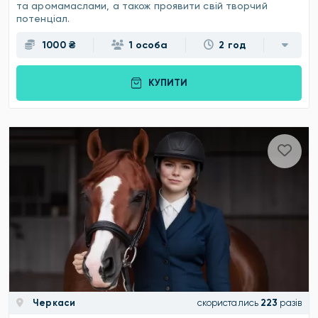
та аромамаслами, а також проявити свій творчий
потенціал.
1000 ₴
1 особа
2 год
КУПИТИ
Черкаси
скористались
223
разів