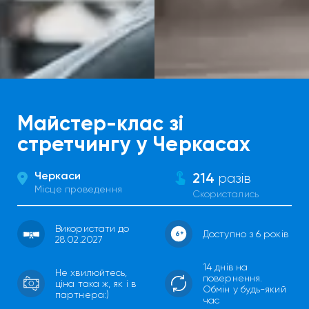
Майстер-клас зі
стретчингу у Черкасах
Черкаси
214
разів
Місце проведення
Скористались
Використати до
Доступно з 6 років
28.02.2027
14 днів на
Не хвилюйтесь,
повернення.
ціна така ж, як і в
Обмін у будь-який
партнера:)
час