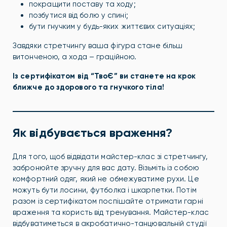
покращити поставу та ходу;
позбутися від болю у спині;
бути гнучким у будь-яких життєвих ситуаціях;
Завдяки стретчингу ваша фігура стане більш
витонченою, а хода – граційною.
Із сертифікатом від “ТвоЄ” ви станете на крок
ближче до здорового та гнучкого тіла!
Як відбувається враження?
Для того, щоб відвідати майстер-клас зі стретчингу,
забронюйте зручну для вас дату. Візьміть із собою
комфортний одяг, який не обмежуватиме рухи. Це
можуть бути лосини, футболка і шкарпетки. Потім
разом із сертифікатом поспішайте отримати гарні
враження та користь від тренування. Майстер-клас
відбуватиметься в акробатично-танцювальній студії