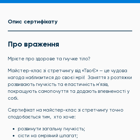
Опис сертифікату
Про враження
Мрієте про здорове та гнучке тіло?
Майстер-клас зі стретчингу від «ТвоЄ» — це чудова
нагода наблизитися до своєї мрії! Заняття з розтяжки
розвивають гнучкість та еластичність мʼязів,
покращують самопочуття та додають впевненості у
собі.
Сертифікат на майстер-клас зі стретчингу точно
сподобається тим, хто хоче:
розвинути загальну гнучкість;
сісти на омріяний шпагат;