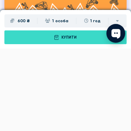
600 ₴
1 особа
1 год
КУПИТИ
Подарунки
Львів
Івано-Франківськ
Луцьк
Рівне
Тернопіль
Хмельницький
Ужгород
Вінниця
Чернівці
Житомир
Кам'янець-Подільський
Київ