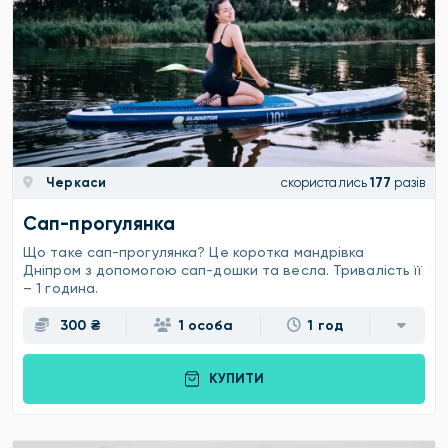
Черкаси
скористались
177
разів
Сап-прогулянка
Що таке сап-прогулянка? Це коротка мандрівка
Дніпром з допомогою сап-дошки та весла. Тривалість її
– 1 година.
300 ₴
1 особа
1 год
КУПИТИ