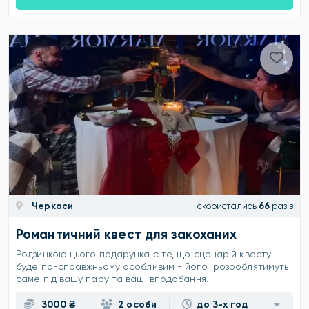
Черкаси
скористались
66
разів
Романтичний квест для закоханих
Родзинкою цього подарунка є те, що сценарій квесту
буде по-справжньому особливим - його розроблятимуть
саме під вашу пару та ваші вподобання.
3000 ₴
2 особи
до 3-х год