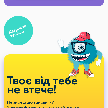
Твоє від тебе
не втече!
Не знаєш що замовити?
Заповни форму та очікуй найближчим