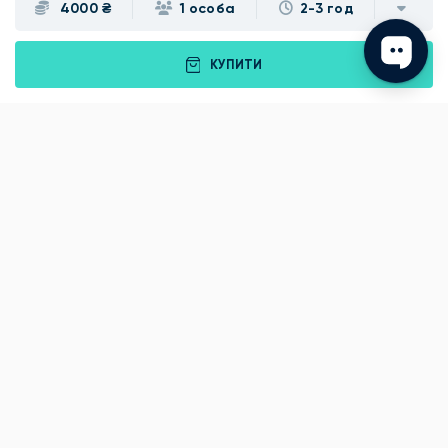
4000 ₴
1 особа
2-3 год
Івано-Франківськ
Луцьк
Рівне
Тернопіль
КУПИТИ
Хмельницький
Ужгород
Вінниця
Чернівці
Житомир
Кам'янець-Подільський
Київ
Полтава
Черкаси
Що подарувати батькам?
Подарунки Львів
Подарунок хлопцю