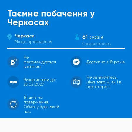
Таємне побачення у
Черкасах
Черкаси
61
разів
Місце проведення
Скористались
Не
рекомендується
Доступно з 18 років
вагітним
Не хвилюйтесь,
Використати до
ціна така ж, як і в
28.02.2027
партнера:)
14 днів на
повернення.
Обмін у будь-який
час