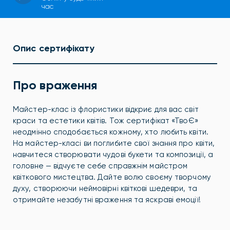
час
Опис сертифікату
Про враження
Майстер-клас із флористики відкриє для вас світ
краси та естетики квітів. Тож сертифікат «ТвоЄ»
неодмінно сподобається кожному, хто любить квіти.
На майстер-класі ви
поглибите свої знання про квіти,
навчитеся створювати чудові букети та композиції, а
головне — відчуєте себе справжнім майстром
квіткового мистецтва. Дайте волю своєму творчому
духу, створюючи неймовірні квіткові шедеври, та
отримайте незабутні враження та яскраві емоції!