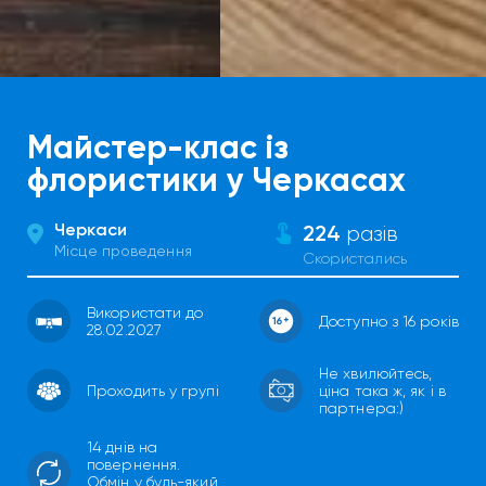
Майстер-клас із
флористики у Черкасах
Черкаси
224
разів
Місце проведення
Скористались
Використати до
Доступно з 16 років
28.02.2027
Не хвилюйтесь,
Проходить у групі
ціна така ж, як і в
партнера:)
14 днів на
повернення.
Обмін у будь-який