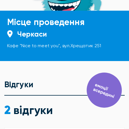
Місце проведення
Черкаси
Кафе "Nice to meet you", вул.Хрещатик 251
Відгуки
2
відгуки