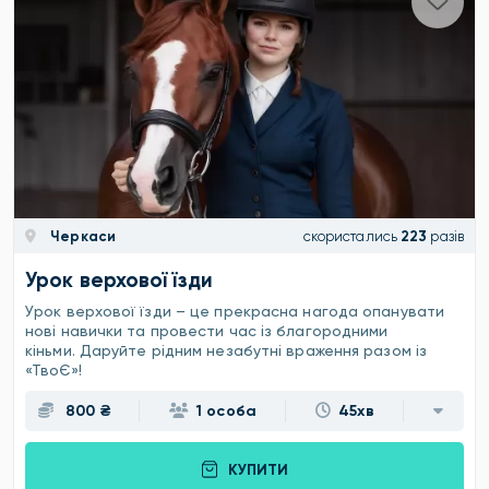
Черкаси
скористались
223
разів
Урок верхової їзди
Урок верхової їзди – це прекрасна нагода опанувати
нові навички та провести час із благородними
кіньми. Даруйте рідним незабутні враження разом із
«ТвоЄ»!
800 ₴
1 особа
45хв
КУПИТИ