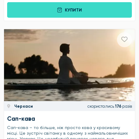
КУПИТИ
Черкаси
скористались
176
разів
Сап-кава
Сап-кава – то більше, ніж просто кава у красивому
місці. Це зустріч світанку в одному з наймальовничіших
місць Черкас. Це незабутній початок нового дня.