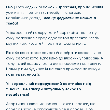
Емоції без жодних обмежень, враження, про які мріяли
усе життя, нові вміння, незабутні спогади,
неоціненний досвід -
все це дарувати не можна, а
треба!
Універсальний подарунковий сертифікат на певну
суму розкриває перед адресатом презента безліч
крутих можливостей, про які він давно мріяв.
Він або вона зможе самостійно обрати враження на
суму сертифіката відповідно до власних уподобань. А
тому такий подарунок на день народження, іменини,
Новий рік чи будь-яке інше свято принесе максимум
позитивних емоцій.
Універсальний подарунковий сертифікат від
“ТвоЄ” - це завжди актуально, яскраво,
незабутньо!
Асортимент класних вражень такий широкий, що
адресат захоче спробувати усе й одразу. Щоб