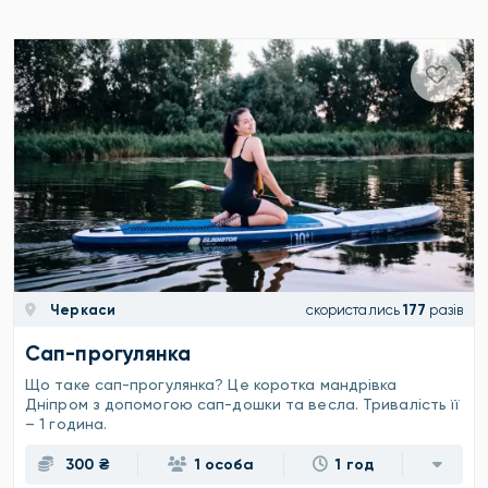
Черкаси
скористались
177
разів
Сап-прогулянка
Що таке сап-прогулянка? Це коротка мандрівка
Дніпром з допомогою сап-дошки та весла. Тривалість її
– 1 година.
300 ₴
1 особа
1 год