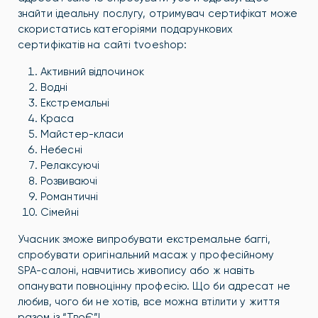
знайти ідеальну послугу, отримувач сертифікат може
скористатись категоріями подарункових
сертифікатів на сайті tvoeshop:
Активний відпочинок
Водні
Екстремальні
Краса
Майстер-класи
Небесні
Релаксуючі
Розвиваючі
Романтичні
Сімейні
Учасник зможе випробувати екстремальне баггі,
спробувати оригінальний масаж у професійному
SPA-салоні, навчитись живопису або ж навіть
опанувати повноцінну професію. Що би адресат не
любив, чого би не хотів, все можна втілити у життя
разом із “ТвоЄ”!