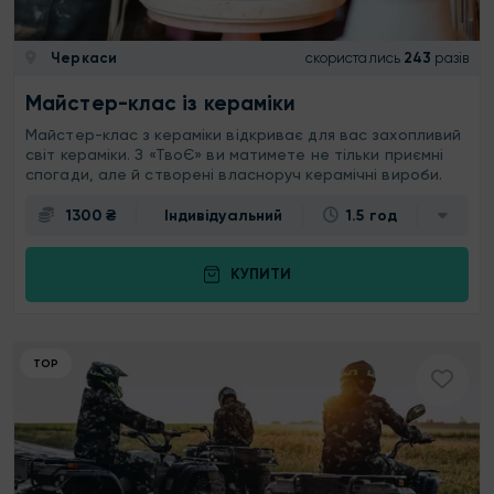
Черкаси
скористались
243
разів
Майстер-клас із кераміки
Майстер-клас з кераміки відкриває для вас захопливий
світ кераміки. З «ТвоЄ» ви матимете не тільки приємні
спогади, але й створені власноруч керамічні вироби.
1300 ₴
Індивідуальний
1.5 год
КУПИТИ
ТОР