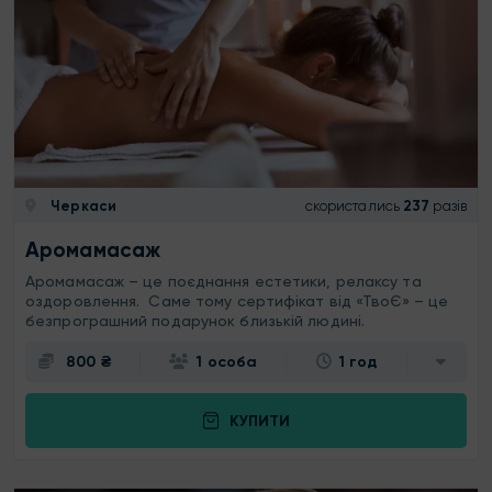
Черкаси
скористались
237
разів
Аромамасаж
Аромамасаж – це поєднання естетики, релаксу та
оздоровлення. Саме тому сертифікат від «ТвоЄ» – це
безпрограшний подарунок близькій людині.
800 ₴
1 особа
1 год
КУПИТИ