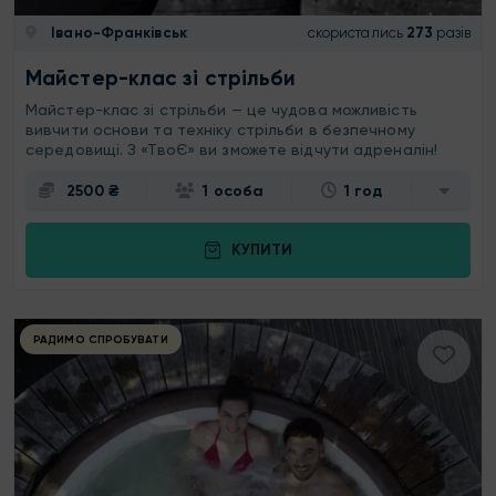
Івано-Франківськ
скористались
273
разів
Майстер-клас зі стрільби
Майстер-клас зі стрільби — це чудова можливість
вивчити основи та техніку стрільби в безпечному
середовищі. З «ТвоЄ» ви зможете відчути адреналін!
2500 ₴
1 особа
1 год
КУПИТИ
РАДИМО СПРОБУВАТИ