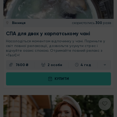
Вінниця
скористались
300
разів
СПА для двох у карпатському чані
Насолодіться моментом відпочинку у чані. Пориньте у
світ повної релаксації, дозвольте усунути стрес і
відчуйте оазис спокою. Отримайте повний релакс з
«ТвоЄ»!
7600 ₴
2 особи
4 год
КУПИТИ