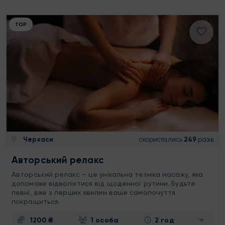
ТОР
Черкаси
скористались
249
разів
Авторський релакс
Авторський релакс – це унікальна техніка масажу, яка
допоможе відволіктися від щоденної рутини. Будьте
певні, вже з перших хвилин ваше самопочуття
покращиться.
1200 ₴
1 особа
2 год