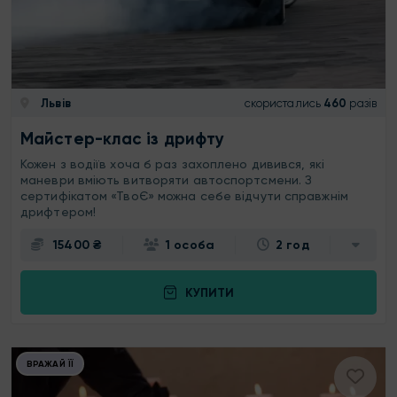
Львів
скористались
460
разів
Майстер-клас із дрифту
Кожен з водіїв хоча б раз захоплено дивився, які
маневри вміють витворяти автоспортсмени. З
сертифікатом «ТвоЄ» можна себе відчути справжнім
дрифтером!
15400 ₴
1 особа
2 год
КУПИТИ
ВРАЖАЙ ЇЇ