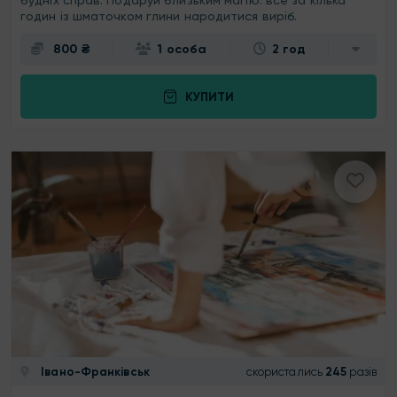
будніх справ. Подаруй близьким магію: все за кілька
годин із шматочком глини народитися виріб.
800 ₴
1 особа
2 год
КУПИТИ
Івано-Франківськ
скористались
245
разів