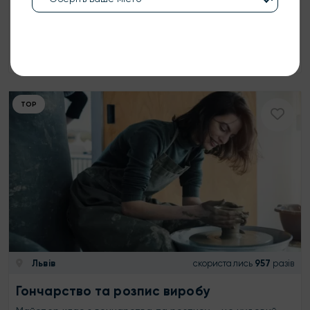
1200 ₴
1 особа
1 год
КУПИТИ
ТОР
Львів
скористались
957
разів
Гончарство та розпис виробу