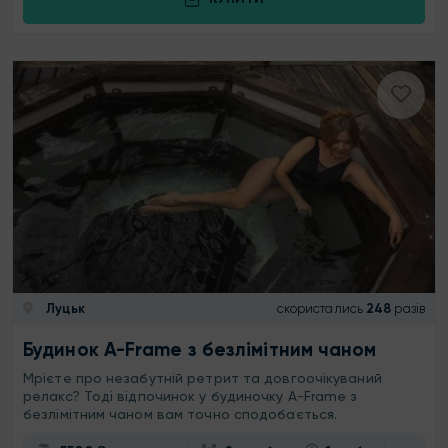
Луцьк
скористались
248
разів
Будинок A-Frame з безлімітним чаном
Мрієте про незабутній ретрит та довгоочікуваний
релакс? Тоді відпочинок у будиночку A-Frame з
безлімітним чаном вам точно сподобається.