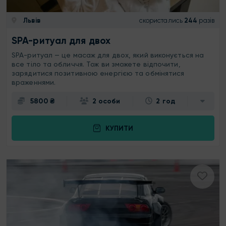
Львів
скористались
244
разів
SPA-ритуал для двох
SPA-ритуал — це масаж для двох, який виконується на
все тіло та обличчя. Тож ви зможете відпочити,
зарядитися позитивною енергією та обмінятися
враженнями.
5800 ₴
2 особи
2 год
КУПИТИ