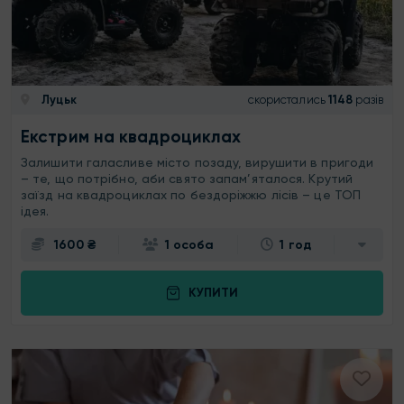
Луцьк
скористались
1148
разів
Екстрим на квадроциклах
Залишити галасливе місто позаду, вирушити в пригоди
– те, що потрібно, аби свято запам’яталося. Крутий
заїзд на квадроциклах по бездоріжжю лісів – це ТОП
ідея.
1600 ₴
1 особа
1 год
КУПИТИ