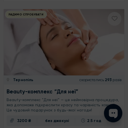
РАДИМО СПРОБУВАТИ
Тернопіль
скористались
293
разів
Beauty-комплекс “Для неї”
Beauty-комплекс "Для неї" — це неймовірна процедура,
яка допоможе підкреслити красу та чарівність кожної.
Це чудовий подарунок з будь-якої нагоди!
3200 ₴
без джакузі
2.5 год