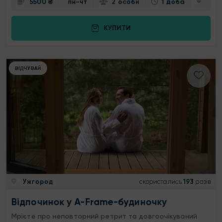
5500 ₴
пн-чт
2 особи
1 доба
КУПИТИ
ВІДЧУВАЙ
Ужгород
скористались
193
разів
Відпочинок у A-Frame-будиночку
Мрієте про неповторний ретрит та довгоочікуваний