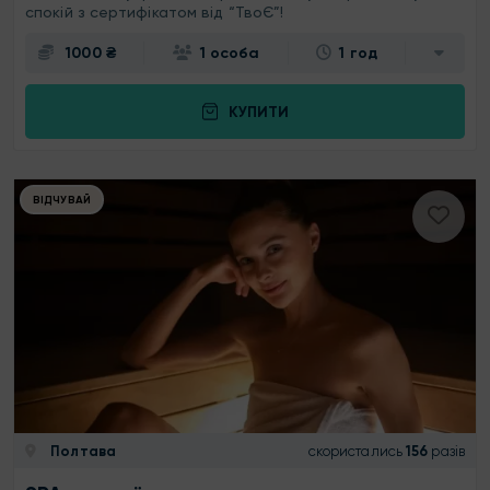
спокій з сертифікатом від “ТвоЄ”!
1000 ₴
1 особа
1 год
КУПИТИ
ВІДЧУВАЙ
Полтава
скористались
156
разів