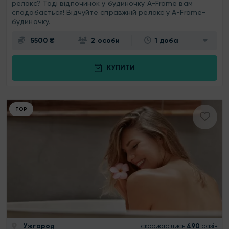
релакс? Тоді відпочинок у будиночку A-Frame вам
сподобається! Відчуйте справжній релакс у A-Frame-
будиночку.
5500 ₴
2 особи
1 доба
КУПИТИ
ТОР
Ужгород
скористались
490
разів