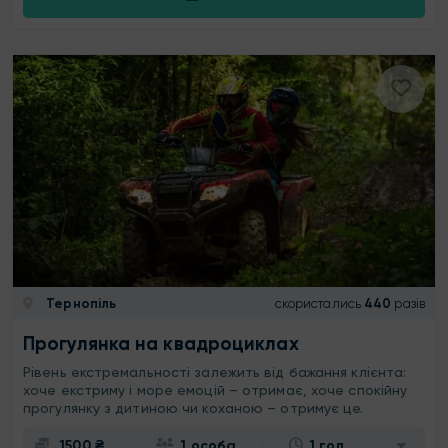
Тернопіль
скористались
440
разів
Прогулянка на квадроциклах
Рівень екстремальності залежить від бажання клієнта:
хоче екстриму і море емоцій – отримає, хоче спокійну
прогулянку з дитиною чи коханою – отримує це.
1500 ₴
1 особа
1 год