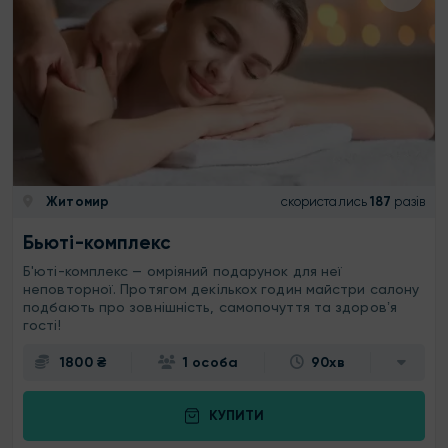
Житомир
скористались
187
разів
Бьюті-комплекс
Б'юті-комплекс — омріяний подарунок для неї
неповторної. Протягом декількох годин майстри салону
подбають про зовнішність, самопочуття та здоровʼя
гості!
1800 ₴
1 особа
90хв
КУПИТИ