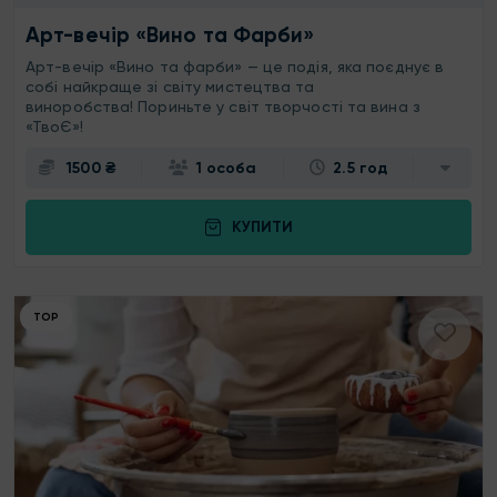
Арт-вечір «Вино та Фарби»
Арт-вечір «Вино та фарби» — це подія, яка поєднує в
собі найкраще зі світу мистецтва та
виноробства! Пориньте у світ творчості та вина з
«ТвоЄ»!
1500 ₴
1 особа
2.5 год
КУПИТИ
ТОР