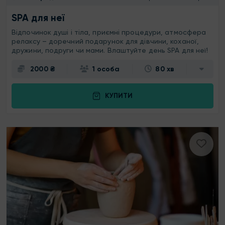
SPA для неї
Відпочинок душі і тіла, приємні процедури, атмосфера
релаксу – доречний подарунок для дівчини, коханої,
дружини, подруги чи мами. Влаштуйте день SPA для неї!
2000 ₴
1 особа
80 хв
КУПИТИ