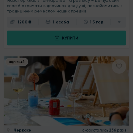
Майстер клас з гончарства та розпису – це чудовий
спосіб отримати відпочинок для душі, познайомитись з
традиційним ремеслом наших предків.
1200 ₴
1 особа
1.5 год
КУПИТИ
ВІДЧУВАЙ
Черкаси
скористались
236
разів