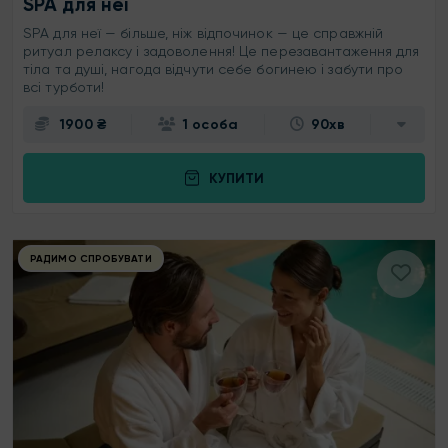
SPA для неї
SPA для неї — більше, ніж відпочинок — це справжній
ритуал релаксу і задоволення! Це перезавантаження для
тіла та душі, нагода відчути себе богинею і забути про
всі турботи!
1900 ₴
1 особа
90хв
КУПИТИ
РАДИМО СПРОБУВАТИ