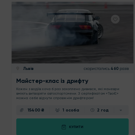
Львів
скористались
460
разів
Майстер-клас із дрифту
Кожен з водіїв хоча б раз захоплено дивився, які маневри
вміють витворяти автоспортсмени. З сертифікатом «ТвоЄ»
можна себе відчути справжнім дрифтером!
15400 ₴
1 особа
2 год
КУПИТИ