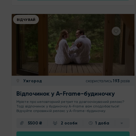
ВІДЧУВАЙ
Ужгород
скористались
193
разів
Відпочинок у A-Frame-будиночку
Мрієте про неповторний ретрит та довгоочікуваний релакс?
Тоді відпочинок у будиночку A-Frame вам сподобається!
Відчуйте справжній релакс у A-Frame-будиночку.
5500 ₴
2 особи
1 доба