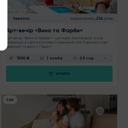
Черкаси
скористались
236
разів
Арт-вечір «Вино та Фарби»
Арт-вечір «Вино та фарби» — це подія, яка поєднує в собі
найкраще зі світу мистецтва та виноробства! Пориньте у світ
творчості та вина з «ТвоЄ»!
1500 ₴
1 особа
2.5 год
КУПИТИ
ТОР