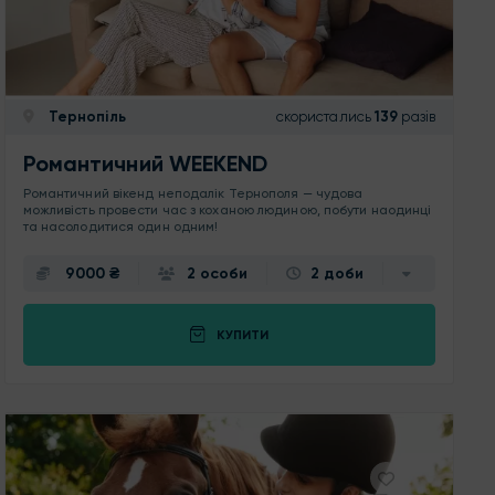
Тернопіль
скористались
139
разів
Романтичний WEEKEND
Романтичний вікенд неподалік Тернополя — чудова
можливість провести час з коханою людиною, побути наодинці
та насолодитися один одним!
9000 ₴
2 особи
2 доби
КУПИТИ