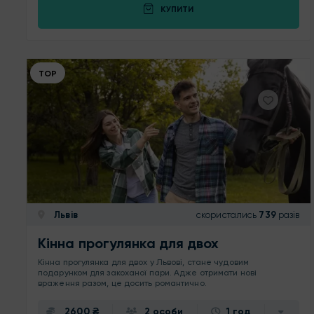
КУПИТИ
ТОР
Львів
скористались
739
разів
Кінна прогулянка для двох
Кінна прогулянка для двох у Львові, стане чудовим
подарунком для закоханої пари. Адже отримати нові
враження разом, це досить романтично.
2600 ₴
2 особи
1 год