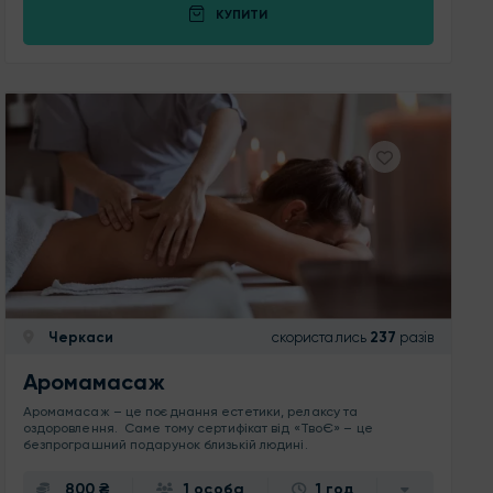
КУПИТИ
Черкаси
скористались
237
разів
Аромамасаж
Аромамасаж – це поєднання естетики, релаксу та
оздоровлення. Саме тому сертифікат від «ТвоЄ» – це
безпрограшний подарунок близькій людині.
800 ₴
1 особа
1 год