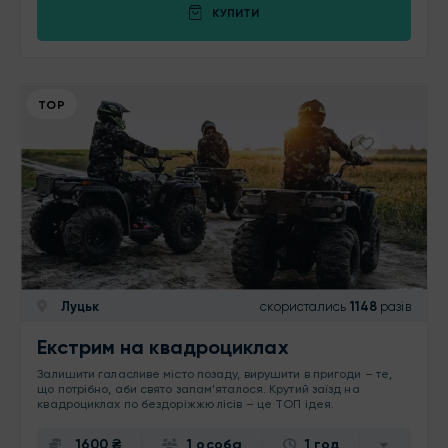
КУПИТИ
ТОР
Луцьк
скористались
1148
разів
Екстрим на квадроциклах
Залишити галасливе місто позаду, вирушити в пригоди – те,
що потрібно, аби свято запам’яталося. Крутий заїзд на
квадроциклах по бездоріжжю лісів – це ТОП ідея.
1600 ₴
1 особа
1 год