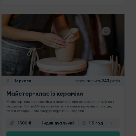
Черкаси
скористались
243
разів
Майстер-клас із кераміки
Майстер-клас з кераміки відкриває для вас захопливий світ
кераміки. З «ТвоЄ» ви матимете не тільки приємні спогади,
але й створені власноруч керамічні вироби.
1300 ₴
Індивідуальний
1.5 год