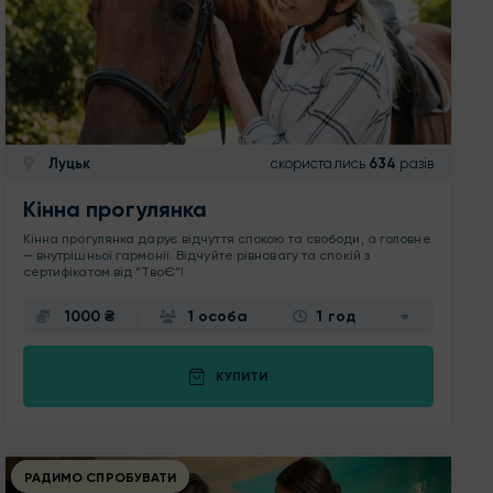
Луцьк
скористались
634
разів
Кінна прогулянка
Кінна прогулянка дарує відчуття спокою та свободи, а головне
— внутрішньої гармонії. Відчуйте рівновагу та спокій з
сертифікатом від “ТвоЄ”!
1000 ₴
1 особа
1 год
КУПИТИ
РАДИМО СПРОБУВАТИ