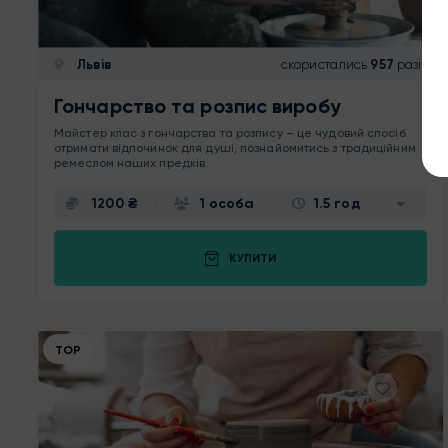
Львів
скористались
957
разів
Гончарство та розпис виробу
Майстер клас з гончарства та розпису – це чудовий спосіб
отримати відпочинок для душі, познайомитись з традиційним
ремеслом наших предків.
1200 ₴
1 особа
1.5 год
КУПИТИ
ТОР