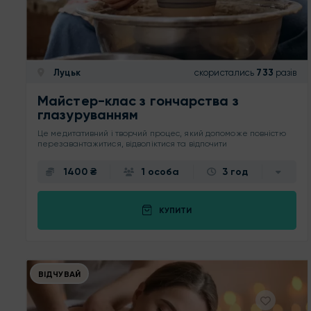
Луцьк
скористались
733
разів
Майстер-клас з гончарства з
глазуруванням
Це медитативний і творчий процес, який допоможе повністю
перезавантажитися, відволіктися та відпочити
1400 ₴
1 особа
3 год
КУПИТИ
ВІДЧУВАЙ