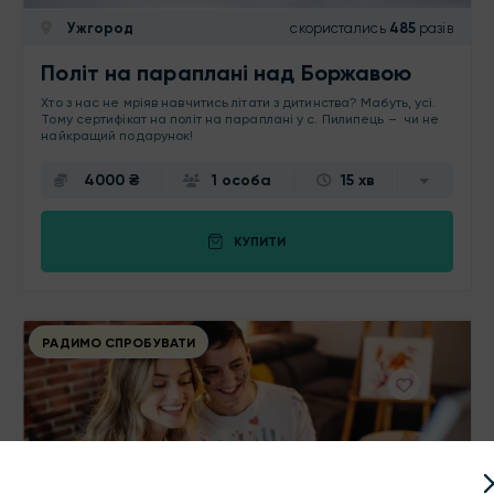
Ужгород
скористались
485
разів
Політ на параплані над Боржавою
Хто з нас не мріяв навчитись літати з дитинства? Мабуть, усі.
Тому сертифікат на політ на параплані у с. Пилипець – чи не
найкращий подарунок!
4000 ₴
1 особа
15 хв
КУПИТИ
РАДИМО СПРОБУВАТИ