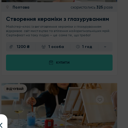
Полтава
скористались
325
разів
Створення кераміки з глазуруванням
Майстер-клас із виготовлення кераміки з глазуруванням
відкриває світ мистецтва та втілення найоригінальніших мрій.
Сертифікат на таку подію — це саме те, що треба!
1200 ₴
1 особа
1 год
КУПИТИ
ВІДЧУВАЙ