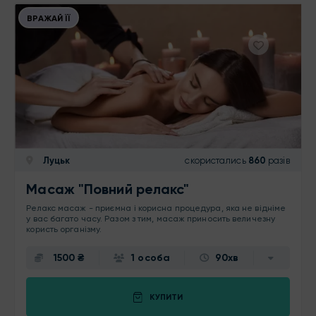
ВРАЖАЙ ЇЇ
Луцьк
скористались
860
разів
Масаж "Повний релакс"
Релакс масаж - приємна і корисна процедура, яка не відніме
у вас багато часу. Разом з тим, масаж приносить величезну
користь організму.
1500 ₴
1 особа
90хв
КУПИТИ