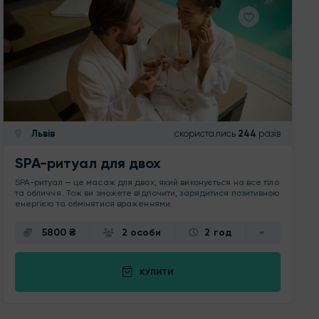
Львів
скористались
244
разів
SPA-ритуал для двох
SPA-ритуал — це масаж для двох, який виконується на все тіло
та обличчя. Тож ви зможете відпочити, зарядитися позитивною
енергією та обмінятися враженнями.
5800 ₴
2 особи
2 год
КУПИТИ