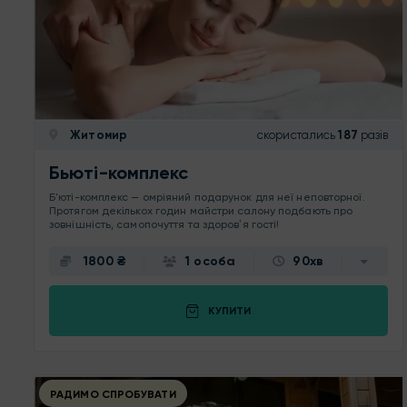
Житомир
скористались
187
разів
Бьюті-комплекс
Б'юті-комплекс — омріяний подарунок для неї неповторної.
Протягом декількох годин майстри салону подбають про
зовнішність, самопочуття та здоровʼя гості!
1800 ₴
1 особа
90хв
КУПИТИ
РАДИМО СПРОБУВАТИ