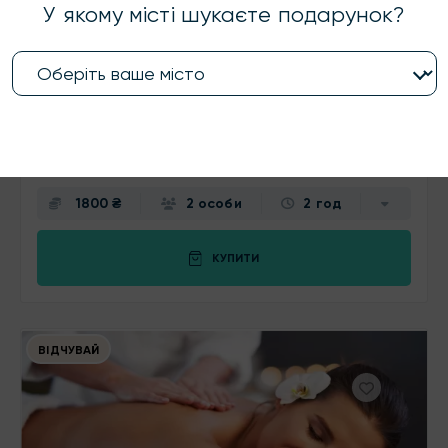
У якому місті шукаєте подарунок?
Луцьк
скористались
163
разів
Побачення у творчій майстерні
Це не просто рандеву — це спільні емоції, творчий
експеримент і картина, яка нагадуватиме про цей
неповторний вечір і ваше кохання!
1800 ₴
2 особи
2 год
КУПИТИ
ВІДЧУВАЙ