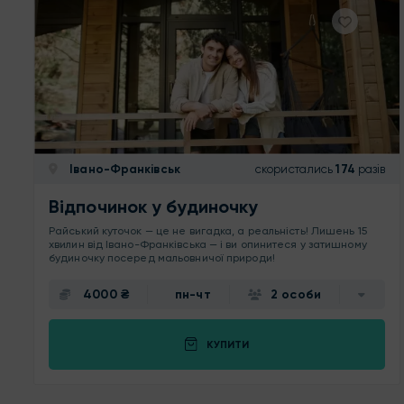
Івано-Франківськ
скористались
174
разів
Відпочинок у будиночку
Райський куточок — це не вигадка, а реальність! Лишень 15
хвилин від Івано-Франківська — і ви опинитеся у затишному
будиночку посеред мальовничої природи!
4000 ₴
пн-чт
2 особи
КУПИТИ