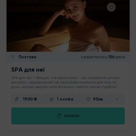
Полтава
скористались
156
разів
SPA для неї
SPA для неї — більше, ніж відпочинок — це справжній ритуал
релаксу і задоволення! Це перезавантаження для тіла та
душі, нагода відчути себе богинею і забути про всі турботи!
1900 ₴
1 особа
90хв
КУПИТИ