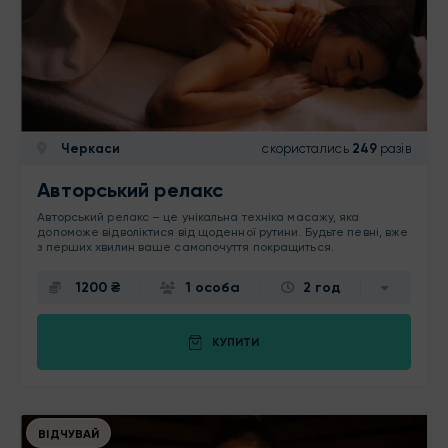
Черкаси
скористались
249
разів
Авторський релакс
Авторський релакс – це унікальна техніка масажу, яка
допоможе відволіктися від щоденної рутини. Будьте певні, вже
з перших хвилин ваше самопочуття покращиться.
1200 ₴
1 особа
2 год
КУПИТИ
ВІДЧУВАЙ