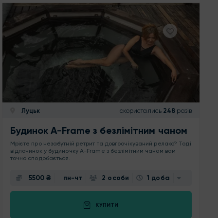
Луцьк
скористались
248
разів
Будинок A-Frame з безлімітним чаном
Мрієте про незабутній ретрит та довгоочікуваний релакс? Тоді
відпочинок у будиночку A-Frame з безлімітним чаном вам
точно сподобається.
5500 ₴
пн-чт
2 особи
1 доба
КУПИТИ