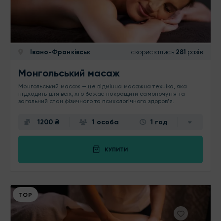
Івано-Франківськ
скористались
281
разів
Монгольський масаж
Монгольський масаж — це відмінна масажна техніка, яка
підходить для всіх, хто бажає покращити самопочуття та
загальний стан фізичного та психологічного здоров’я.
1200 ₴
1 особа
1 год
КУПИТИ
ТОР