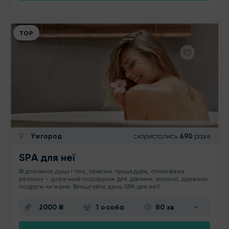
ТОР
Ужгород
скористались
490
разів
SPA для неї
Відпочинок душі і тіла, приємні процедури, атмосфера
релаксу – доречний подарунок для дівчини, коханої, дружини,
подруги чи мами. Влаштуйте день SPA для неї!
2000 ₴
1 особа
80 хв