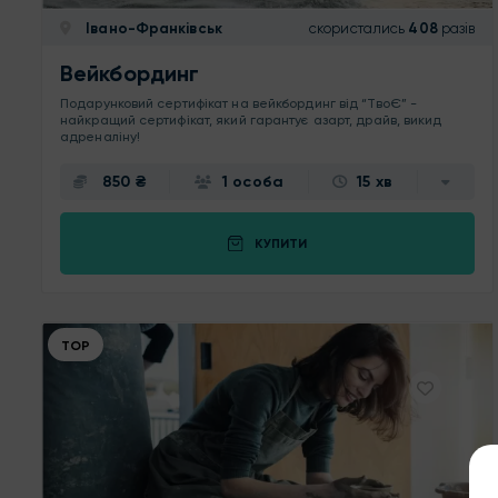
Івано-Франківськ
скористались
408
разів
Вейкбординг
Подарунковий сертифікат на вейкбординг від “ТвоЄ” -
найкращий сертифікат, який гарантує азарт, драйв, викид
адреналіну!
850 ₴
1 особа
15 хв
КУПИТИ
ТОР