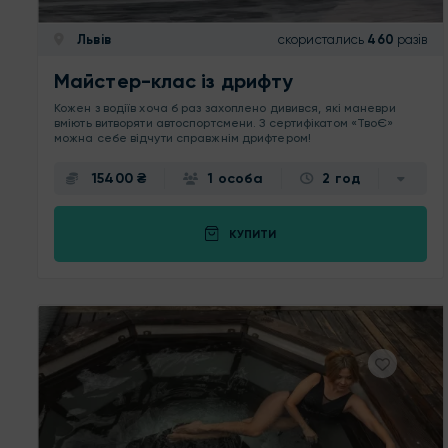
Львів
скористались
460
разів
Майстер-клас із дрифту
Кожен з водіїв хоча б раз захоплено дивився, які маневри
вміють витворяти автоспортсмени. З сертифікатом «ТвоЄ»
можна себе відчути справжнім дрифтером!
15400 ₴
1 особа
2 год
КУПИТИ