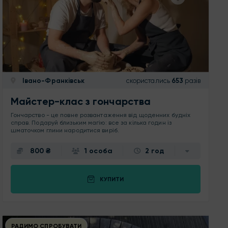
Івано-Франківськ
скористались
653
разів
Майстер-клас з гончарства
Гончарство - це повне розвантаження від щоденних будніх
справ. Подаруй близьким магію: все за кілька годин із
шматочком глини народитися виріб.
800 ₴
1 особа
2 год
КУПИТИ
РАДИМО СПРОБУВАТИ