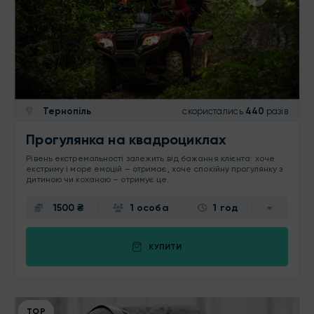
Тернопіль
скористались
440
разів
Прогулянка на квадроциклах
Рівень екстремальності залежить від бажання клієнта: хоче
екстриму і море емоцій – отримає, хоче спокійну прогулянку з
дитиною чи коханою – отримує це.
1500 ₴
1 особа
1 год
КУПИТИ
ТОР