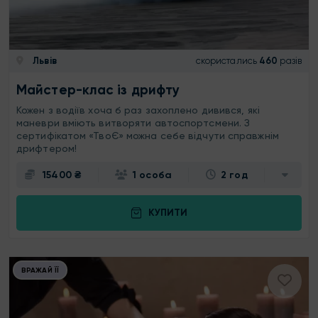
Львів
скористались
460
разів
Майстер-клас із дрифту
Кожен з водіїв хоча б раз захоплено дивився, які
маневри вміють витворяти автоспортсмени. З
сертифікатом «ТвоЄ» можна себе відчути справжнім
дрифтером!
15400 ₴
1 особа
2 год
КУПИТИ
ВРАЖАЙ ЇЇ