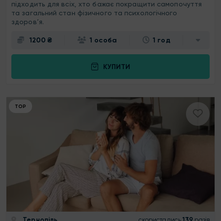
підходить для всіх, хто бажає покращити самопочуття
та загальний стан фізичного та психологічного
здоров’я.
1200 ₴
1 особа
1 год
КУПИТИ
ТОР
Тернопіль
скористались
139
разів