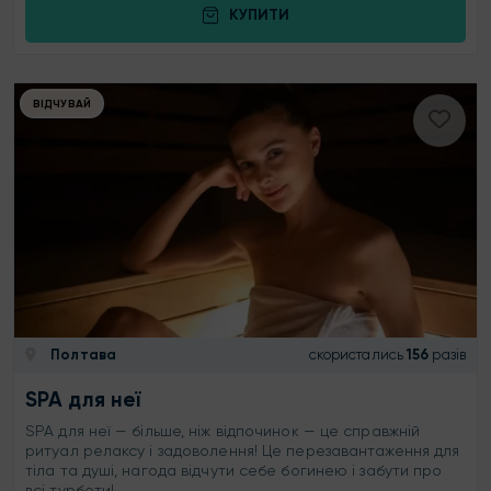
КУПИТИ
ВІДЧУВАЙ
Полтава
скористались
156
разів
SPA для неї
SPA для неї — більше, ніж відпочинок — це справжній
ритуал релаксу і задоволення! Це перезавантаження для
тіла та душі, нагода відчути себе богинею і забути про
всі турботи!