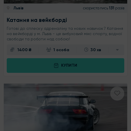
Львів
скористались
131
разів
Катання на вейкборді
Готові до сплеску адреналіну та нових навичок? Катання
на вейкборді у м. Львів - це вибуховий мікс спорту, водної
свободи та роботи над собою!
1400 ₴
1 особа
30 хв
КУПИТИ