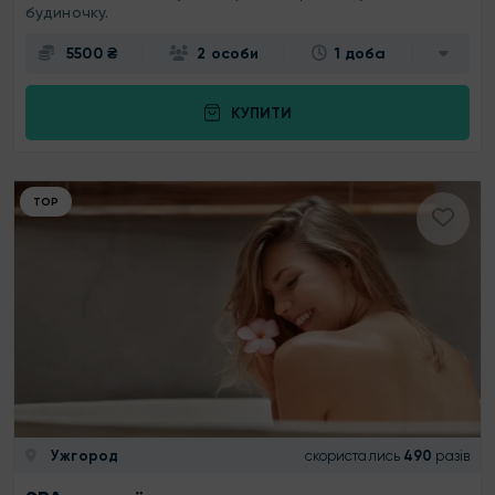
будиночку.
5500 ₴
2 особи
1 доба
КУПИТИ
ТОР
Ужгород
скористались
490
разів