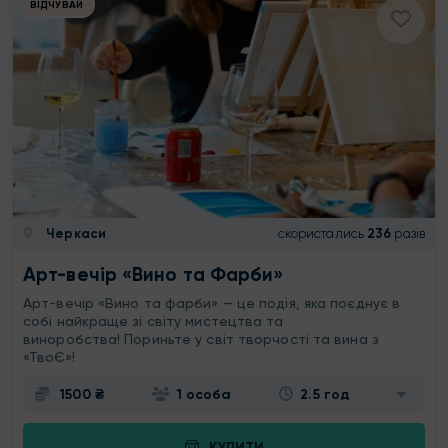
ВІДЧУВАЙ
Черкаси
скористались
236
разів
Арт-вечір «Вино та Фарби»
Арт-вечір «Вино та фарби» — це подія, яка поєднує в
собі найкраще зі світу мистецтва та
виноробства! Пориньте у світ творчості та вина з
«ТвоЄ»!
1500 ₴
1 особа
2.5 год
КУПИТИ