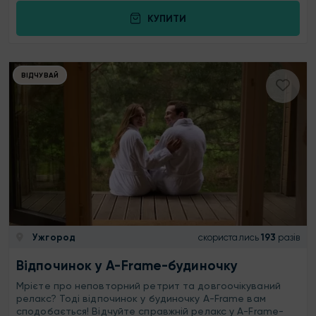
КУПИТИ
ВІДЧУВАЙ
Ужгород
скористались
193
разів
Відпочинок у A-Frame-будиночку
Мрієте про неповторний ретрит та довгоочікуваний
релакс? Тоді відпочинок у будиночку A-Frame вам
сподобається! Відчуйте справжній релакс у A-Frame-