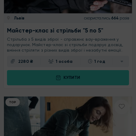
Львів
скористались
664
разів
Майстер-клас зі стрільби "5 по 5"
Стрільба з 5 видів зброї - справжнє вау-враження у
подарунок. Майстер-клас зі стрільби подарує досвід,
вміння стріляти з різних видів зброї і незабутні емоції.
2280 ₴
1 особа
1 год
КУПИТИ
ТОР