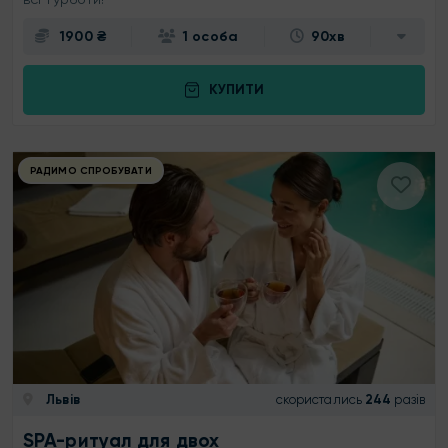
1900 ₴
1 особа
90хв
КУПИТИ
РАДИМО СПРОБУВАТИ
Львів
скористались
244
разів
SPA-ритуал для двох