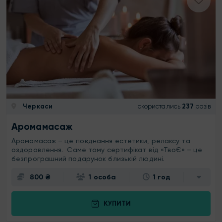
Черкаси
скористались
237
разів
Аромамасаж
Аромамасаж – це поєднання естетики, релаксу та
оздоровлення. Саме тому сертифікат від «ТвоЄ» – це
безпрограшний подарунок близькій людині.
800 ₴
1 особа
1 год
КУПИТИ