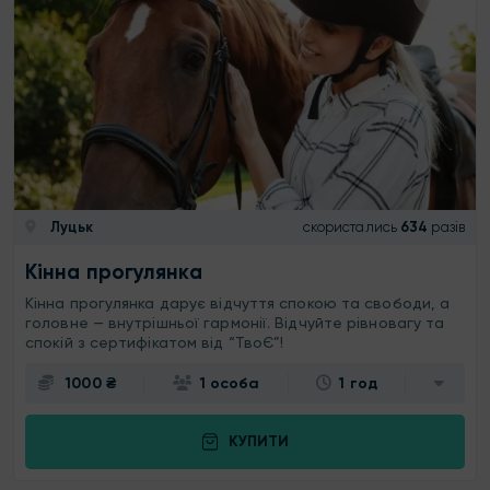
Луцьк
скористались
634
разів
Кінна прогулянка
Кінна прогулянка дарує відчуття спокою та свободи, а
головне — внутрішньої гармонії. Відчуйте рівновагу та
спокій з сертифікатом від “ТвоЄ”!
1000 ₴
1 особа
1 год
КУПИТИ