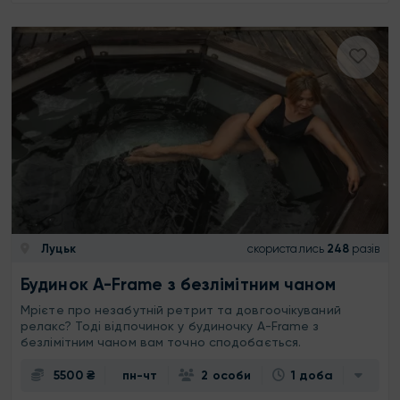
Луцьк
скористались
248
разів
Будинок A-Frame з безлімітним чаном
Мрієте про незабутній ретрит та довгоочікуваний
релакс? Тоді відпочинок у будиночку A-Frame з
безлімітним чаном вам точно сподобається.
5500 ₴
пн-чт
2 особи
1 доба