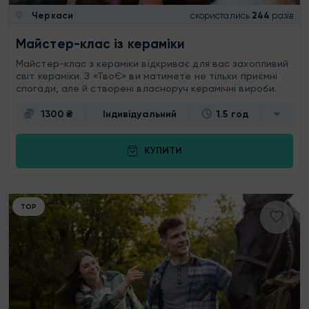
Черкаси
скористались
244
разів
Майстер-клас із кераміки
Майстер-клас з кераміки відкриває для вас захопливий
світ кераміки. З «ТвоЄ» ви матимете не тільки приємні
спогади, але й створені власноруч керамічні вироби.
1300 ₴
Індивідуальний
1.5 год
КУПИТИ
ТОР