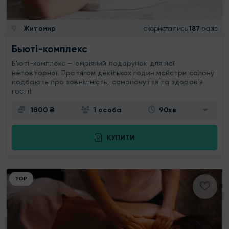
Житомир
скористались
187
разів
Бьюті-комплекс
Б'юті-комплекс — омріяний подарунок для неї
неповторної. Протягом декількох годин майстри салону
подбають про зовнішність, самопочуття та здоровʼя
гості!
1800 ₴
1 особа
90хв
КУПИТИ
ТОР