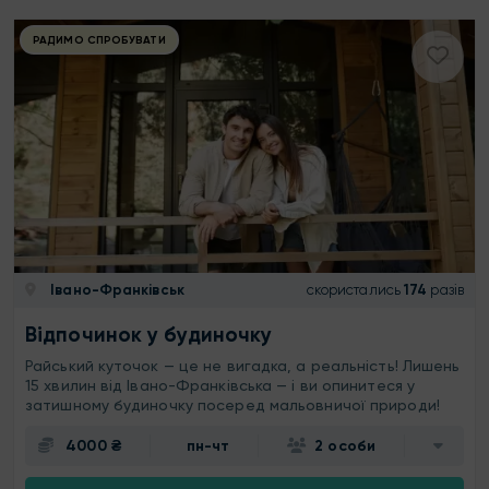
РАДИМО СПРОБУВАТИ
Івано-Франківськ
скористались
174
разів
Відпочинок у будиночку
Райський куточок — це не вигадка, а реальність! Лишень
15 хвилин від Івано-Франківська — і ви опинитеся у
затишному будиночку посеред мальовничої природи!
4000 ₴
пн-чт
2 особи