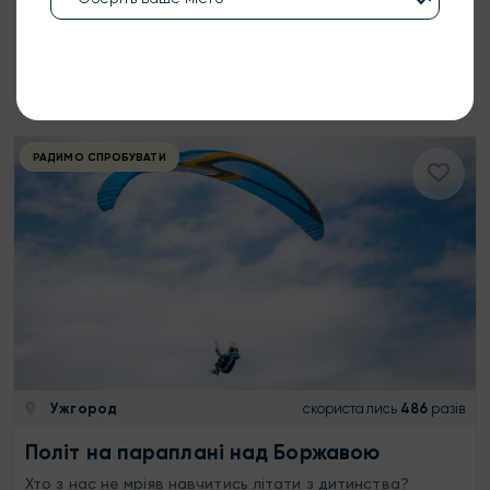
850 ₴
1 особа
15 хв
КУПИТИ
РАДИМО СПРОБУВАТИ
Ужгород
скористались
486
разів
Політ на параплані над Боржавою
Хто з нас не мріяв навчитись літати з дитинства?