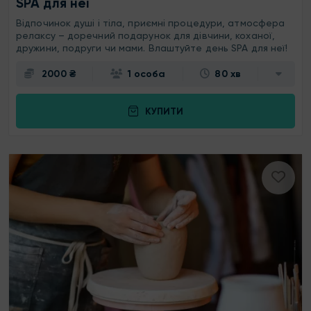
SPA для неї
Відпочинок душі і тіла, приємні процедури, атмосфера
релаксу – доречний подарунок для дівчини, коханої,
дружини, подруги чи мами. Влаштуйте день SPA для неї!
2000 ₴
1 особа
80 хв
КУПИТИ