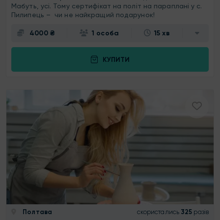
Мабуть, усі. Тому сертифікат на політ на параплані у с.
Пилипець – чи не найкращий подарунок!
4000 ₴
1 особа
15 хв
КУПИТИ
Полтава
скористались
325
разів