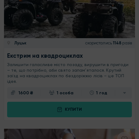
Луцьк
скористались
1148
разів
Екстрим на квадроциклах
Залишити галасливе місто позаду, вирушити в пригоди
– те, що потрібно, аби свято запам’яталося. Крутий
заїзд на квадроциклах по бездоріжжю лісів – це ТОП
ідея.
1600 ₴
1 особа
1 год
КУПИТИ