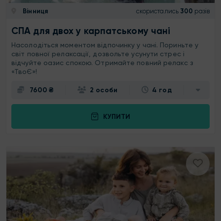
Вінниця
скористались
300
разів
СПА для двох у карпатському чані
Насолодіться моментом відпочинку у чані. Пориньте у
світ повної релаксації, дозвольте усунути стрес і
відчуйте оазис спокою. Отримайте повний релакс з
«ТвоЄ»!
7600 ₴
2 особи
4 год
КУПИТИ