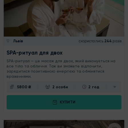
Львів
скористались
244
разів
SPA-ритуал для двох
SPA-ритуал — це масаж для двох, який виконується на
все тіло та обличчя. Тож ви зможете відпочити,
зарядитися позитивною енергією та обмінятися
враженнями.
5800 ₴
2 особи
2 год
КУПИТИ