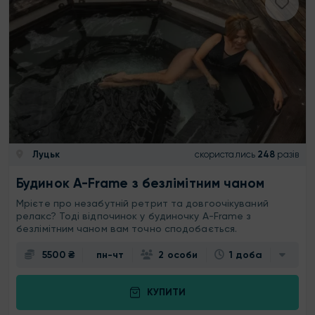
Луцьк
скористались
248
разів
Будинок A-Frame з безлімітним чаном
Мрієте про незабутній ретрит та довгоочікуваний
релакс? Тоді відпочинок у будиночку A-Frame з
безлімітним чаном вам точно сподобається.
5500 ₴
пн-чт
2 особи
1 доба
КУПИТИ