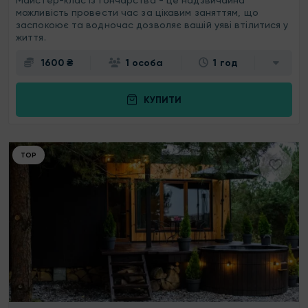
Майстер-клас із гончарства - це надзвичайна
можливість провести час за цікавим заняттям, що
заспокоює та водночас дозволяє вашій уяві втілитися у
життя.
1600 ₴
1 особа
1 год
КУПИТИ
ТОР