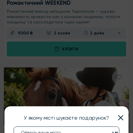
Романтичний WEEKEND
Романтичний вікенд неподалік Тернополя — чудова
можливість провести час з коханою людиною, побути
наодинці та насолодитися один одним!
9000 ₴
2 особи
2 доби
КУПИТИ
У якому місті шукаєте подарунок?