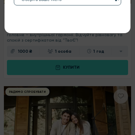
Луцьк
скористались
634
разів
Кінна прогулянка
Кінна прогулянка дарує відчуття спокою та свободи, а
головне — внутрішньої гармонії. Відчуйте рівновагу та
спокій з сертифікатом від “ТвоЄ”!
1000 ₴
1 особа
1 год
КУПИТИ
РАДИМО СПРОБУВАТИ