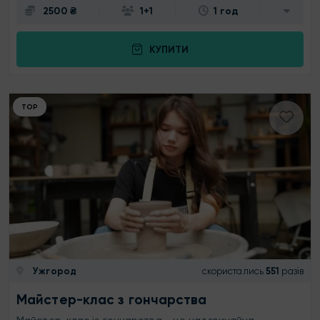
2500 ₴
1+1
1 год
КУПИТИ
ТОР
Ужгород
скористались
551
разів
Майстер-клас з гончарства