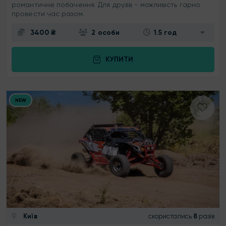
романтичне побачення. Для друзів - можливість гарно
провести час разом.
3400 ₴
2 особи
1.5 год
КУПИТИ
NEW
Київ
скористались
8
разів