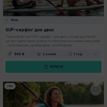
Київ
SUP-серфінг для двох
Сертифікат на SUP-серфінг для двох у Києві від «ТвоЄ» -
це про відпочинок разом та збагачення новими емоціями
- позитивними, драйвовими, особливими.
800 ₴
2 особи
1 год
КУПИТИ
ТОР