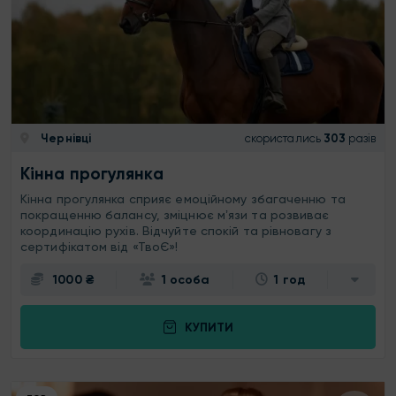
Чернівці
скористались
303
разів
Кінна прогулянка
Кінна прогулянка сприяє емоційному збагаченню та
покращенню балансу, зміцнює мʼязи та розвиває
координацію рухів. Відчуйте спокій та рівновагу з
сертифікатом від «ТвоЄ»!
1000 ₴
1 особа
1 год
КУПИТИ