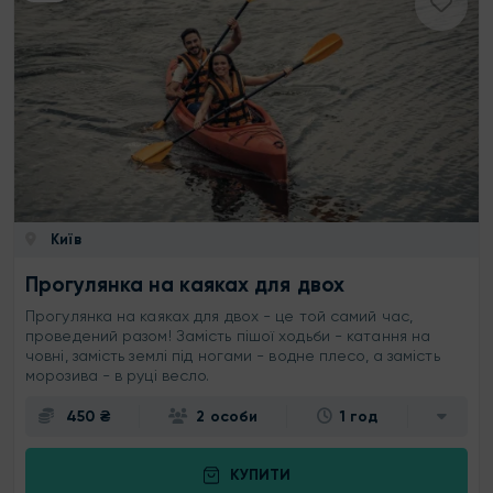
Київ
Прогулянка на каяках для двох
Прогулянка на каяках для двох - це той самий час,
проведений разом! Замість пішої ходьби - катання на
човні, замість землі під ногами - водне плесо, а замість
морозива - в руці весло.
450 ₴
2 особи
1 год
КУПИТИ