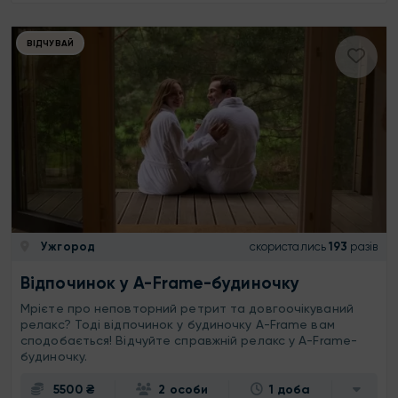
ВІДЧУВАЙ
Ужгород
скористались
193
разів
Відпочинок у A-Frame-будиночку
Мрієте про неповторний ретрит та довгоочікуваний
релакс? Тоді відпочинок у будиночку A-Frame вам
сподобається! Відчуйте справжній релакс у A-Frame-
будиночку.
5500 ₴
2 особи
1 доба