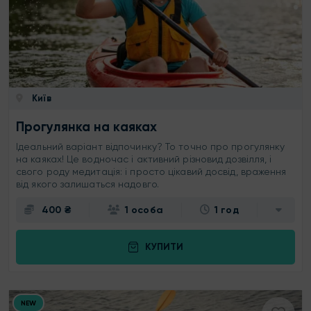
Київ
Прогулянка на каяках
Ідеальний варіант відпочинку? То точно про прогулянку
на каяках! Це водночас і активний різновид дозвілля, і
свого роду медитація: і просто цікавий досвід, враження
від якого залишаться надовго.
400 ₴
1 особа
1 год
КУПИТИ
NEW