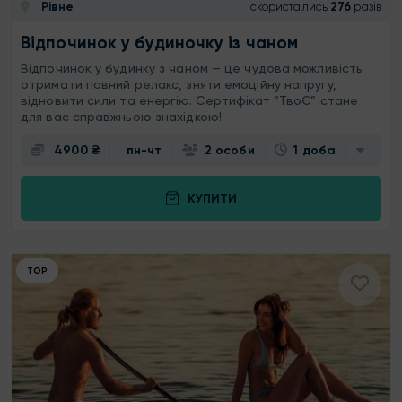
Рівне
скористались
276
разів
Відпочинок у будиночку із чаном
Відпочинок у будинку з чаном — це чудова можливість
отримати повний релакс, зняти емоційну напругу,
відновити сили та енергію. Сертифікат “ТвоЄ” стане
для вас справжньою знахідкою!
4900 ₴
пн-чт
2 особи
1 доба
КУПИТИ
ТОР