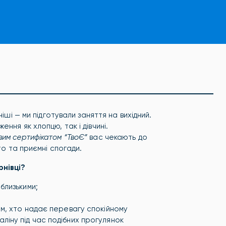
іші — ми підготували заняття на вихідний.
ення як хлопцю, так і дівчині.
им сертифікатом “ТвоЄ”
вас чекають до
то та приємні спогади.
рнівці?
близькими;
им, хто надає перевагу спокійному
ліну під час подібних прогулянок