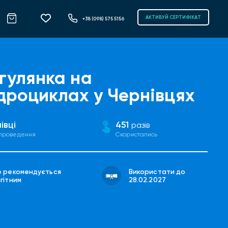
АКТИВУЙ СЕРТИФІКАТ
+38 (098) 575 5156
гулянка на
дроциклах у Чернівцях
івці
451
разів
 проведення
Скористались
е рекомендується
Використати до
гітним
28.02.2027