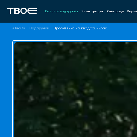
Каталог подарунків
Як це працює
Співпраця
Корпо
«ТвоЄ»
Подарунки
Прогулянка на квадроциклах