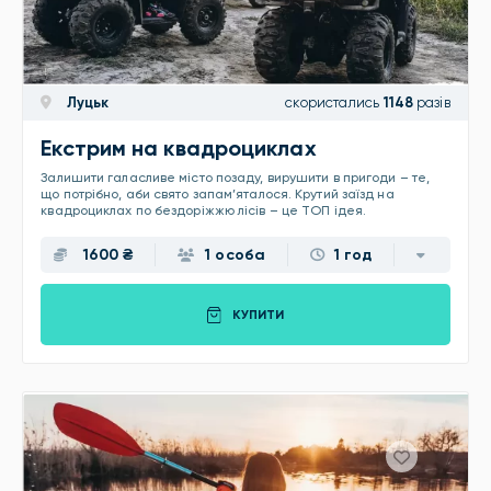
Луцьк
скористались
1148
разів
Екстрим на квадроциклах
Залишити галасливе місто позаду, вирушити в пригоди – те,
що потрібно, аби свято запам’яталося. Крутий заїзд на
квадроциклах по бездоріжжю лісів – це ТОП ідея.
1600 ₴
1 особа
1 год
КУПИТИ