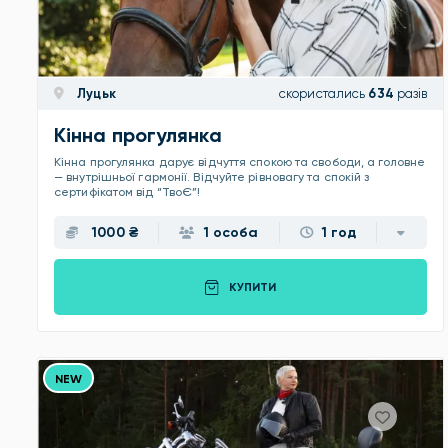
Луцьк
скористались
634
разів
Кінна прогулянка
Кінна прогулянка дарує відчуття спокою та свободи, а головне
— внутрішньої гармонії. Відчуйте рівновагу та спокій з
сертифікатом від “ТвоЄ”!
1000 ₴
1 особа
1 год
КУПИТИ
NEW