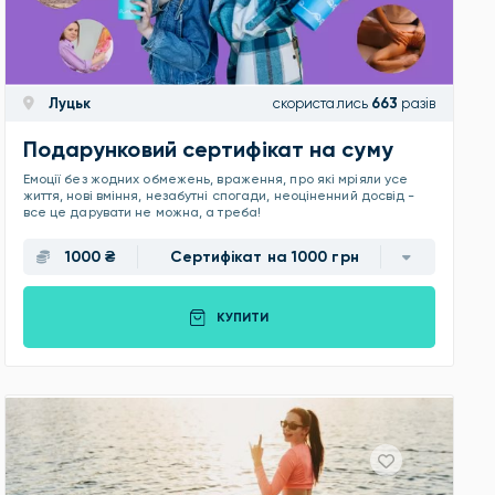
Луцьк
скористались
663
разів
Подарунковий сертифікат на суму
Емоції без жодних обмежень, враження, про які мріяли усе
життя, нові вміння, незабутні спогади, неоціненний досвід -
все це дарувати не можна, а треба!
1000 ₴
Сертифікат на 1000 грн
КУПИТИ