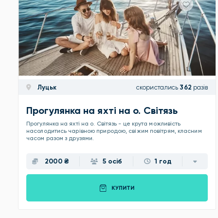
Луцьк
скористались
362
разів
Прогулянка на яхті на о. Світязь
Прогулянка на яхті на о. Світязь - це крута можливість
насолодитись чарівною природою, свіжим повітрям, класним
часом разом з друзями.
2000 ₴
5 осіб
1 год
КУПИТИ