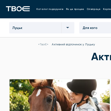
Каталог подарунків
Як це працює
Співпраця
Корпо
Луцьк
Для кого
«ТвоЄ»
Активний відпочинок у Луцьку
Акт