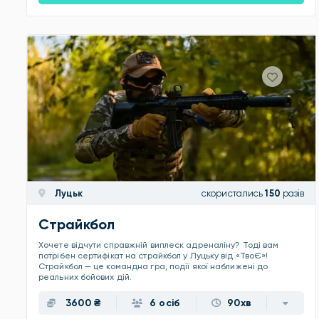
Луцьк
скористались
150
разів
Страйкбол
Хочете відчути справжній виплеск адреналіну? Тоді вам
потрібен сертифікат на страйкбол у Луцьку від «ТвоЄ»!
Страйкбол — це командна гра, події якої наближені до
реальних бойових дій.
3600 ₴
6 осіб
90хв