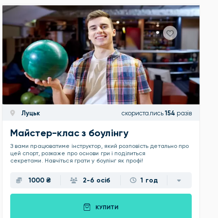
Луцьк
скористались
154
разів
Майстер-клас з боулінгу
З вами працюватиме інструктор, який розповість детально про
цей спорт, розкаже про основи гри і поділиться
секретами. Навчіться грати у боулінг як профі!
1000 ₴
2-6 осіб
1 год
КУПИТИ