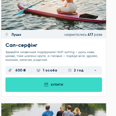
Луцьк
скористались
417
разів
Сап-серфінг
Здивуйте незвичним подарунком! SUP-surfing – щось нове,
цікаве, таке шалено круте, а головне – підійде всім: друзям,
коханим, колегам, родичам.
600 ₴
1 особа
2 год
КУПИТИ