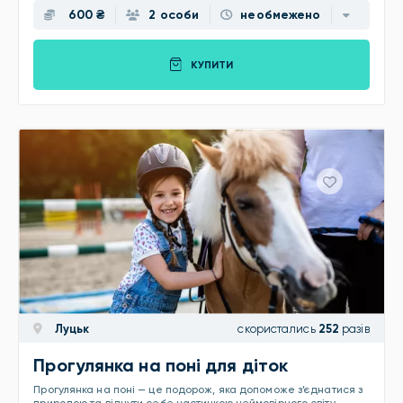
600 ₴
2 особи
необмежено
КУПИТИ
Луцьк
скористались
252
разів
Прогулянка на поні для діток
Прогулянка на поні — це подорож, яка допоможе з’єднатися з