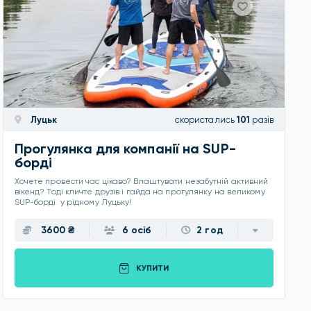
Луцьк
скористались
101
разів
Прогулянка для компанії на SUP-
борді
Хочете провести час цікаво? Влаштувати незабутній активний
вікенд? Тоді кличте друзів і гайда на прогулянку на великому
SUP-борді у рідному Луцьку!
3600 ₴
6 осіб
2 год
КУПИТИ