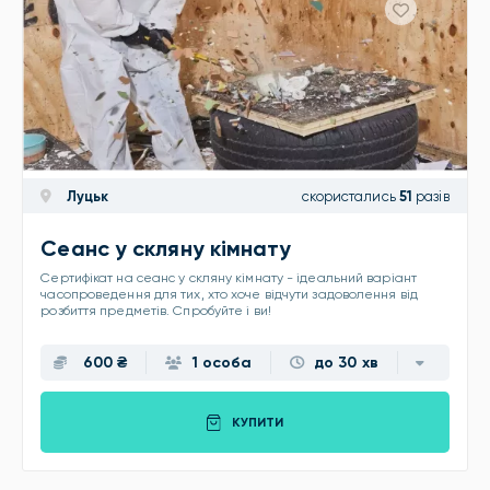
Луцьк
скористались
51
разів
Сеанс у скляну кімнату
Сертифікат на сеанс у скляну кімнату - ідеальний варіант
часопроведення для тих, хто хоче відчути задоволення від
розбиття предметів. Спробуйте і ви!
600 ₴
1 особа
до 30 хв
КУПИТИ