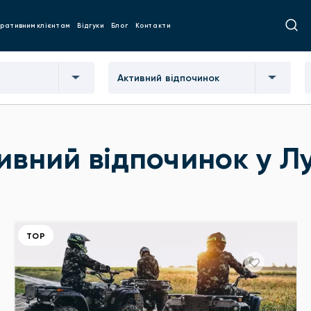
ративним клієнтам
Відгуки
Блог
Контакти
Активний відпочинок
ивний відпочинок у Л
ТОР