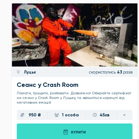
Луцьк
скористались
43
разів
Сеанс у Crash Room
Ламати, трощити, розбивати. Дозволено! Обирайте сертифікат
на сеанс у Crash Room у Луцьку, та звільніться нарешті від
негативних емоцій
950 ₴
1 особа
45хв
КУПИТИ