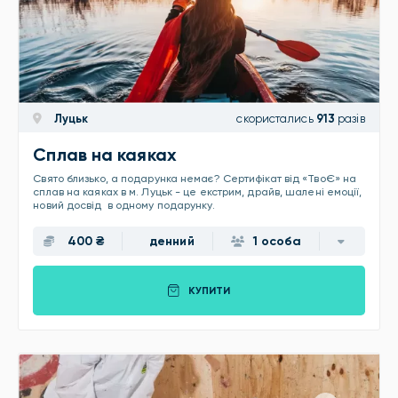
Луцьк
скористались
913
разів
Сплав на каяках
Свято близько, а подарунка немає? Сертифікат від «ТвоЄ» на
сплав на каяках в м. Луцьк - це екстрим, драйв, шалені емоції,
новий досвід в одному подарунку.
400 ₴
денний
1 особа
КУПИТИ