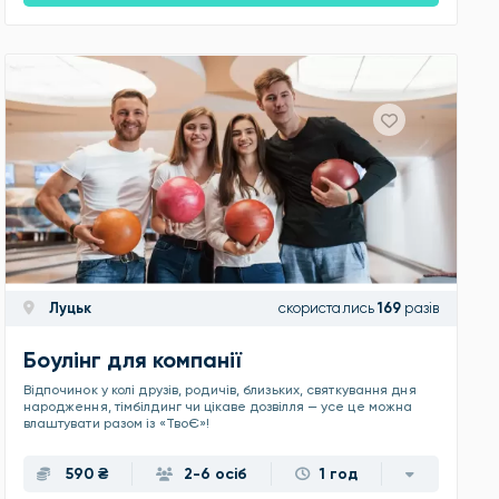
Луцьк
скористались
169
разів
Боулінг для компанії
Відпочинок у колі друзів, родичів, близьких, святкування дня
народження, тімбілдинг чи цікаве дозвілля — усе це можна
влаштувати разом із «ТвоЄ»!
590 ₴
2-6 осіб
1 год