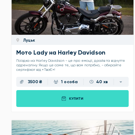
Луцьк
Мото Lady на Harley Davidson
Поїздка на Harley Davidson - це про емоції, драйв та відчуття
адреналіну. Якщо це саме те, що вам потрібно, - обирайте
сертифікат від «ТвоЄ»!
3500 ₴
1 особа
40 хв
КУПИТИ