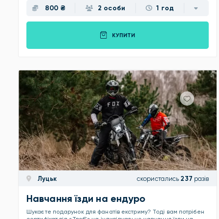
800 ₴
2 особи
1 год
КУПИТИ
Луцьк
скористались
237
разів
Навчання їзди на ендуро
Шукаєте подарунок для фанатів екстриму? Тоді вам потрібен