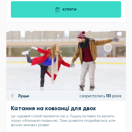
КУПИТИ
Луцьк
скористались
151
разів
Катання на ковзанці для двох
Це чудовий спосіб провести час у Луцьку активно та весело
поруч з близькою людиною. Таке дозвілля сподобається усім
фанам зимових розваг.