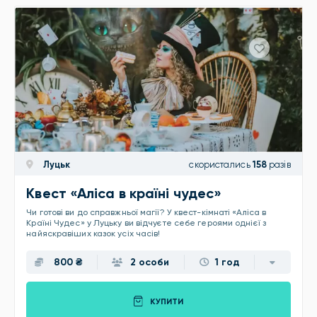
Луцьк
скористались
158
разів
Квест «Аліса в країні чудес»
Чи готові ви до справжньої магії? У квест-кімнаті «Аліса в
Країні Чудес» у Луцьку ви відчуєте себе героями однієї з
найяскравіших казок усіх часів!
800 ₴
2 особи
1 год
КУПИТИ