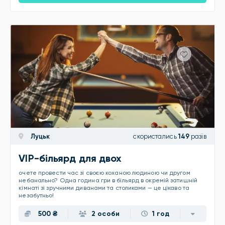
Луцьк
скористались
149
разів
VIP-більярд для двох
очете провести час зі своєю коханою людиною чи другом
небанально? Одна година гри в більярд в окремій затишній
кімнаті зі зручними диванами та столиками — це цікаво та
незабутньо!
500 ₴
2 особи
1 год