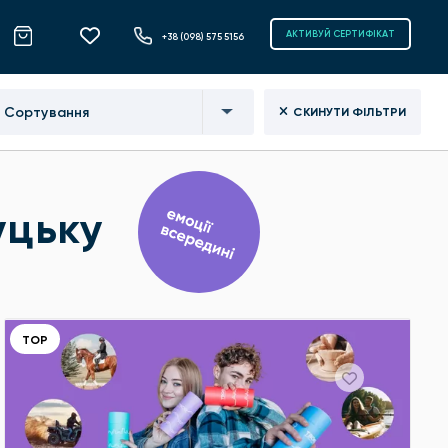
АКТИВУЙ СЕРТИФІКАТ
+38 (098) 575 5156
Сортування
СКИНУТИ ФІЛЬТРИ
уцьку
ТОР