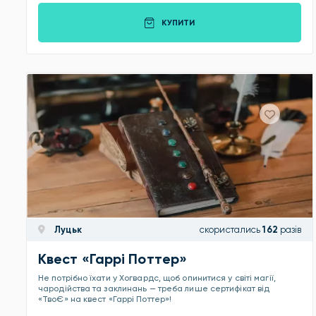
КУПИТИ
Луцьк
скористались
162
разів
Квест «Гаррі Поттер»
Не потрібно їхати у Хогвардс, щоб опинитися у світі магії,
чародійства та заклинань — треба лише сертифікат від
«ТвоЄ» на квест «Гаррі Поттер»!