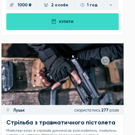
1000 ₴
2 особи
1 год
КУПИТИ
Луцьк
скористались
277
разів
Стрільба з травматичного пістолета
Майстер-клас зі стрільби допомагає розслабитись, позбутись