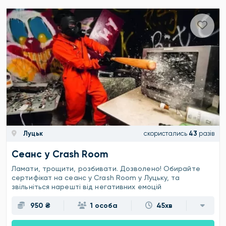
Луцьк
скористались
43
разів
Сеанс у Crash Room
Ламати, трощити, розбивати. Дозволено! Обирайте
сертифікат на сеанс у Crash Room у Луцьку, та
звільніться нарешті від негативних емоцій
950 ₴
1 особа
45хв