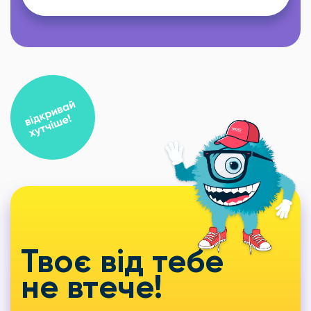
Твоє від тебе
не втече!