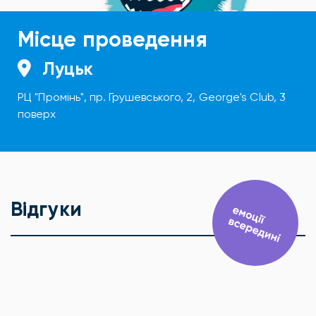
Місце проведення
Луцьк
РЦ "Промінь", пр. Грушевського, 2, George's Club, 3
поверх
Відгуки