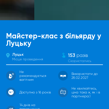
Майстер-клас з більярду у
Луцьку
Луцьк
153
разів
Місце проведення
Скористались
Не
Використати до
рекомендується
28.02.2027
вагітним
Не хвилюйтесь,
Доступно з 16 років
ціна така ж, як і в
партнера:)
14 днів на
повернення.