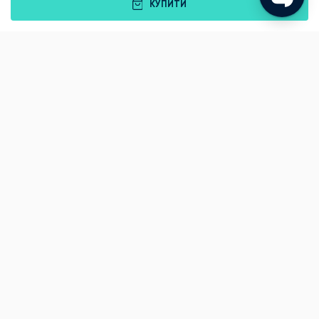
КУПИТИ
Подарунки
Львів
Івано-Франківськ
Луцьк
Рівне
Тернопіль
Хмельницький
Ужгород
Вінниця
Чернівці
Житомир
Кам'янець-Подільський
Київ
Полтава
Черкаси
Що подарувати батькам?
Подарунки Львів