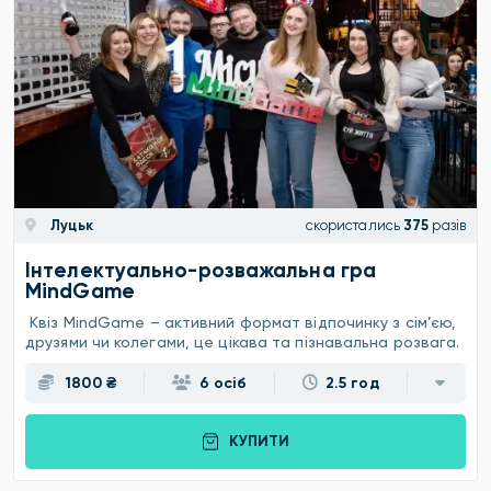
Луцьк
скористались
375
разів
Інтелектуально-розважальна гра
MindGame
Квіз MindGame – активний формат відпочинку з сім’єю,
друзями чи колегами, це цікава та пізнавальна розвага.
1800 ₴
6 осіб
2.5 год
КУПИТИ