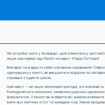
Не потрібно їхати у Хогвардс, щоб опинитися у світі маг
лише сертифікат від «ТвоЄ» на квест «Гаррі Поттер»!
Вам вдасться відчути себе справжнім чарівником! Озбро
одягнувшись у мантії, ви вирушите в подорож по загадков
справжні студенти школи.
Цей квест — не лише захоплива пригода, а й можливість
Розподіляючого капелюха, символом щорічної церемонії
факультетах. У кімнаті ви знайдете всі знайомі елементи м
книги про магічних істот та кумедних сов. Уміння працюва