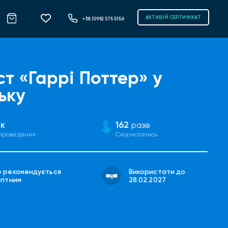
АКТИВУЙ СЕРТИФІКАТ
+38 (098) 575 5156
ст «Гаррі Поттер» у
ьку
к
162
разів
 проведення
Скористались
е рекомендується
Використати до
гітним
28.02.2027