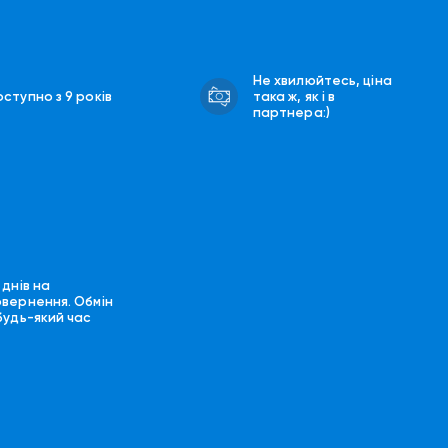
Не хвилюйтесь, ціна
ступно з 9 років
така ж, як і в
партнера:)
 днів на
овернення. Обмін
будь-який час