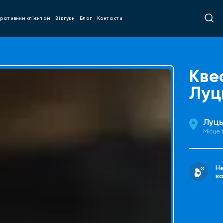
ративним клієнтам
Відгуки
Блог
Контакти
Кве
Луц
Луць
Місце
Н
ва