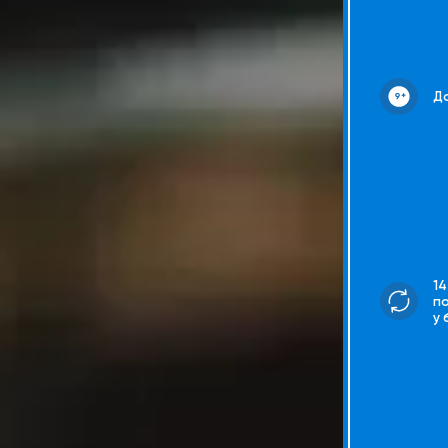
До
14
п
у 