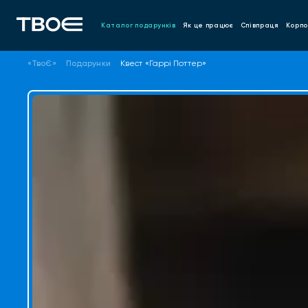
Каталог подарунків
Як це працює
Співпраця
Корпо
«ТвоЄ»
Подарунки
Квест «Гаррі Поттер»