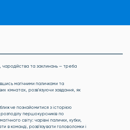
ії, чародійства та заклинань — треба
ївшись магічними паличками та
их кімнатах, розв'язуючи завдання, як
 ближче познайомитися з історією
 розподілу першокурсників по
агічного світу: чарівні палички, кубки,
ти в команді, розв'язувати головоломки і