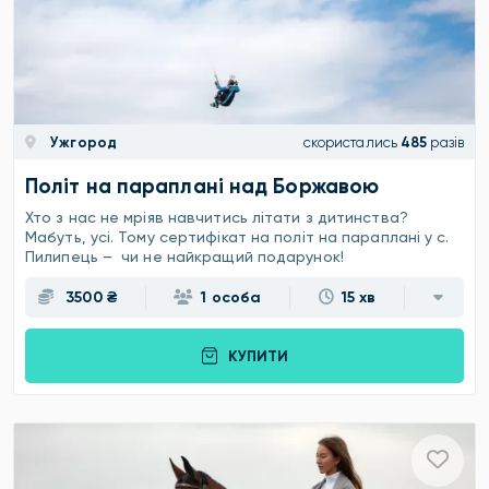
Ужгород
скористались
485
разів
Політ на параплані над Боржавою
Хто з нас не мріяв навчитись літати з дитинства?
Мабуть, усі. Тому сертифікат на політ на параплані у с.
Пилипець – чи не найкращий подарунок!
3500 ₴
1 особа
15 хв
КУПИТИ