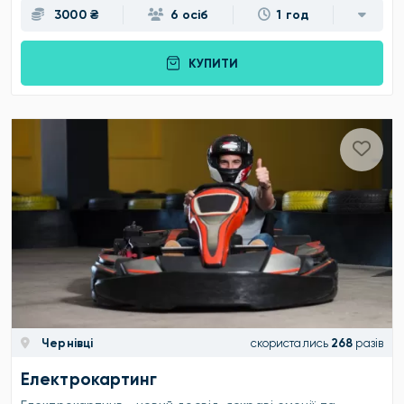
3000 ₴
6 осіб
1 год
КУПИТИ
Чернівці
скористались
268
разів
Електрокартинг