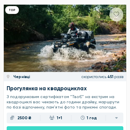
ТОР
Чернівці
скористались
451
разів
Прогулянка на квадроциклах
З подарунковим сертифікатом “ТвоЄ” на екстрим на
квадроциклі вас чекають до години драйву, маршрути
по базі відпочинку, пам’ятні фото та приємні спогади.
2500 ₴
1+1
1 год