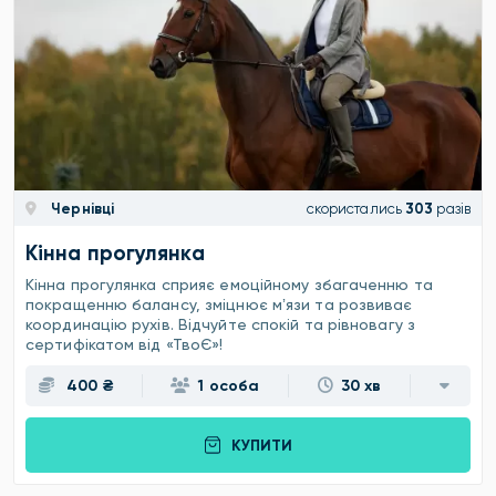
Чернівці
скористались
303
разів
Кінна прогулянка
Кінна прогулянка сприяє емоційному збагаченню та
покращенню балансу, зміцнює мʼязи та розвиває
координацію рухів. Відчуйте спокій та рівновагу з
сертифікатом від «ТвоЄ»!
400 ₴
1 особа
30 хв
КУПИТИ