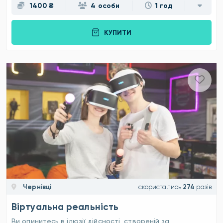
1400 ₴
4 особи
1 год
КУПИТИ
Чернівці
скористались
274
разів
Віртуальна реальність
Ви опинитесь в ілюзії дійсності, створеній за