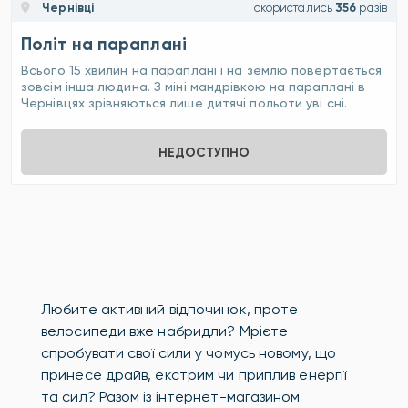
Чернівці
скористались
356
разів
Політ на параплані
Всього 15 хвилин на параплані і на землю повертається
зовсім інша людина. З міні мандрівкою на параплані в
Чернівцях зрівняються лише дитячі польоти уві сні.
НЕДОСТУПНО
Любите активний відпочинок, проте
велосипеди вже набридли? Мрієте
спробувати свої сили у чомусь новому, що
принесе драйв, екстрим чи приплив енергії
та сил? Разом із інтернет-магазином