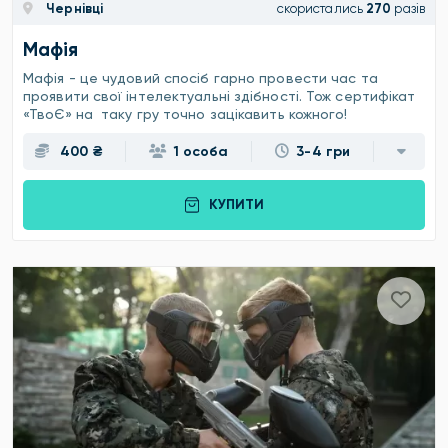
Чернівці
скористались
270
разів
Мафія
Мафія - це чудовий спосіб гарно провести час та
проявити свої інтелектуальні здібності. Тож сертифікат
«ТвоЄ» на таку гру точно зацікавить кожного!
400 ₴
1 особа
3-4 гри
КУПИТИ