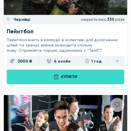
Чернівці
скористались
330
разів
Пейнтбол
Пейнтбол вчить взаємодії в колективі для досягнення
цілей та тренує вміння знаходити спільну
мову. Отримайте порцію адреналіну з “ТвоЄ”!
3000 ₴
4 особи
1 год
КУПИТИ