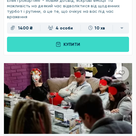
Електрокартинг - новий досвід, яскраві емоції та
можливість на деякий час відволіктися від щоденних
турбот і рутини, а це те, що очікує на вас під час
враження
1400 ₴
4 особи
10 хв
КУПИТИ