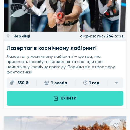
Чернівці
скористались
264
разів
Лазертаг в космічному лабіринті
Лазертаг у космічному лабіринті — це гра, яка
приносить незабутні враження та спогади про
неймовірну космічну пригоду! Пориньте в атмосферу
фантастики!
350 ₴
1 особа
1 год
КУПИТИ