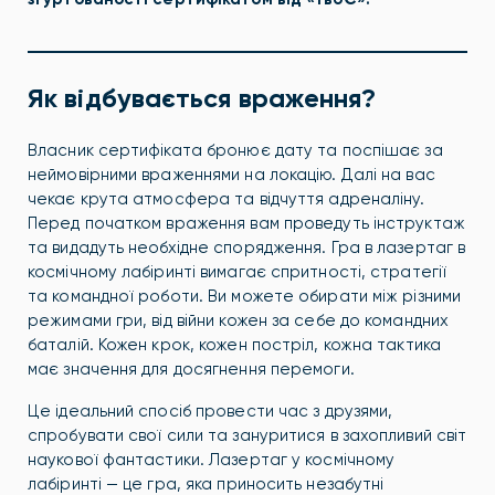
Як відбувається враження?
Власник сертифіката бронює дату та поспішає за
неймовірними враженнями на локацію. Далі на вас
чекає крута атмосфера та відчуття адреналіну.
Перед початком враження вам проведуть інструктаж
та видадуть необхідне спорядження. Гра в лазертаг в
космічному лабіринті вимагає спритності, стратегії
та командної роботи. Ви можете обирати між різними
режимами гри, від війни кожен за себе до командних
баталій. Кожен крок, кожен постріл, кожна тактика
має значення для досягнення перемоги.
Це ідеальний спосіб провести час з друзями,
спробувати свої сили та зануритися в захопливий світ
наукової фантастики. Лазертаг у космічному
лабіринті — це гра, яка приносить незабутні