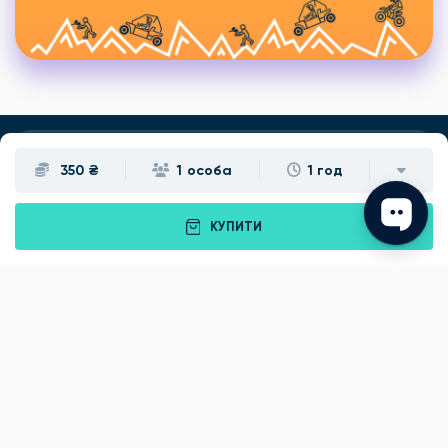
350 ₴
1 особа
1 год
Подарунки
Львів
Івано-Франківськ
Луцьк
КУПИТИ
Рівне
Тернопіль
Хмельницький
Ужгород
Вінниця
Чернівці
Житомир
Кам'янець-Подільський
Київ