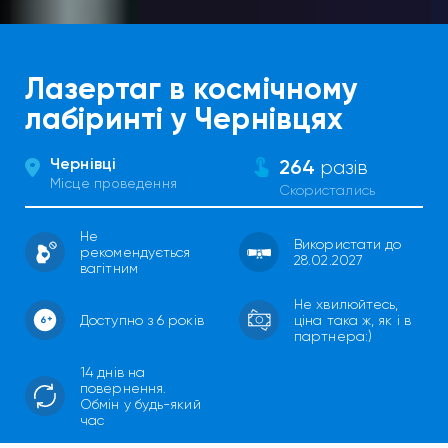
Лазертаг в космічному
лабіринті у Чернівцях
Чернівці
264
разів
Місце проведення
Скористались
Не
Використати до
рекомендується
28.02.2027
вагітним
Не хвилюйтесь,
Доступно з 6 років
ціна така ж, як і в
партнера:)
14 днів на
повернення.
Обмін у будь-який
час