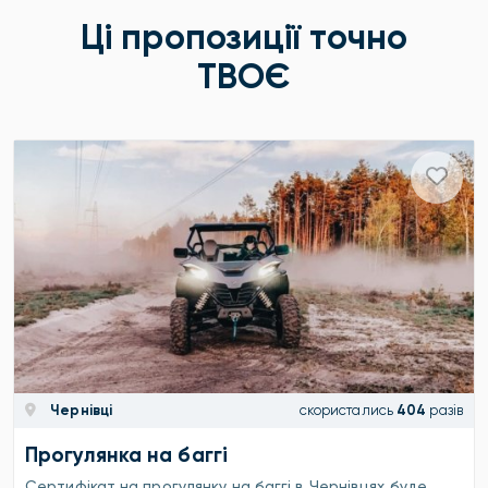
Ці пропозиції точно
ТВОЄ
Чернівці
скористались
404
разів
Прогулянка на баггі
Сертифікат на прогулянку на баггі в Чернівцях буде