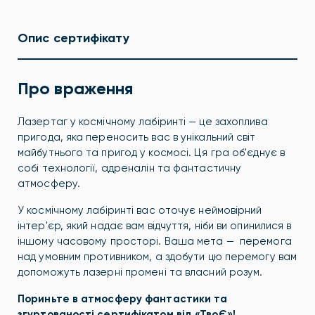
Опис сертифікату
Про враження
Лазертаг у космічному лабіринті — це захоплива
пригода, яка переносить вас в унікальний світ
майбутнього та пригод у космосі. Ця гра об'єднує в
собі технології, адреналін та фантастичну
атмосферу.
У космічному лабіринті вас оточує неймовірний
інтер'єр, який надає вам відчуття, ніби ви опинилися в
іншому часовому просторі. Ваша мета — перемога
над умовним противником, а здобути цю перемогу вам
допоможуть лазерні промені та власний розум.
Пориньте в атмосферу фантастики та
згуртованості сертифікатом від «ТвоЄ»!