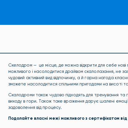
Скелодром — це місце, де можна відкрити для себе нові 
можливого і насолодитися драйвом скалолазання, не зал
чудовий активний вид відпочинку, а й гарна нагода класн
зможете насолодитися спільними пригодами на висоті т
Скалодроми також чудово підходять для тренування та 
виходу в гори. Також таке враження дарує шалені емоції
задоволення від процесу.
Подолайте власні межі можливого з сертифікатом від