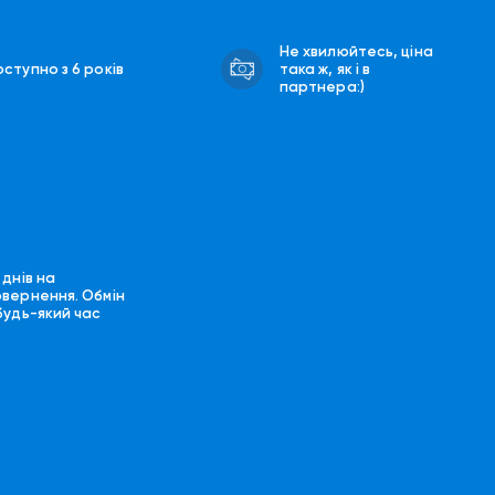
Не хвилюйтесь, ціна
ступно з 6 років
така ж, як і в
партнера:)
 днів на
овернення. Обмін
будь-який час