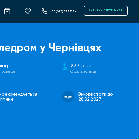
АКТИВУЙ СЕРТИФІКАТ
+38 (098) 575 5156
ледром у Чернівцях
івці
277
разів
 проведення
Скористались
е рекомендується
Використати до
гітним
28.02.2027