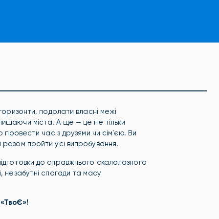
горизонти, подолати власні межі
ишаючи міста. А ще — це не тільки
о провести час з друзями чи сімʼєю. Ви
а разом пройти усі випробування.
підготовки до справжнього скалолазного
, незабутні спогади та масу
 «ТвоЄ»!