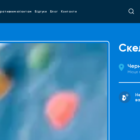
ративним клієнтам
Відгуки
Блог
Контакти
Ске
Черн
Місце
Н
ва