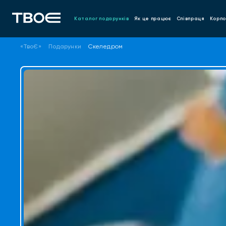
Каталог подарунків
Як це працює
Співпраця
Корпо
«ТвоЄ»
Подарунки
Скеледром