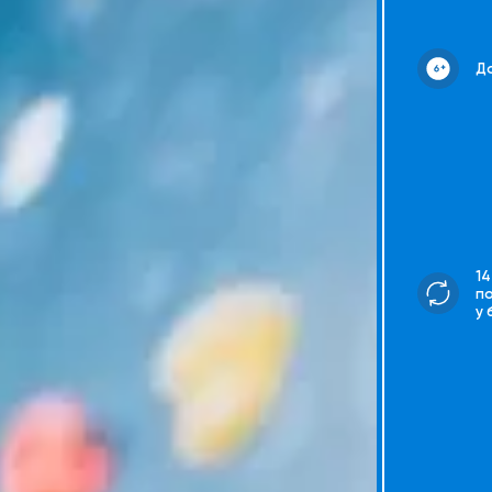
До
14
п
у 