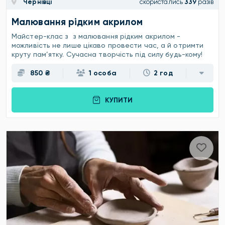
Чернівці
скористались
339
разів
Малювання рідким акрилом
Майстер-клас з з малювання рідким акрилом -
можливість не лише цікаво провести час, а й отримти
круту пам’ятку. Сучасна творчість під силу будь-кому!
850 ₴
1 особа
2 год
КУПИТИ