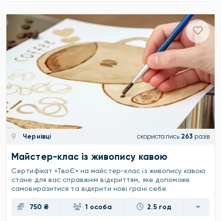
Чернівці
скористались
263
разів
Майстер-клас із живопису кавою
Сертифікат «ТвоЄ» на майстер-клас із живопису кавою
стане для вас справжнім відкриттям, яке допоможе
самовиразитися та відкрити нові грані себе.
750 ₴
1 особа
2.5 год