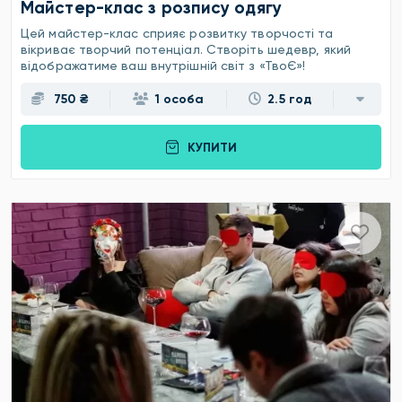
Майстер-клас з розпису одягу
Цей майстер-клас сприяє розвитку творчості та
вікриває творчий потенціал. Створіть шедевр, який
відображатиме ваш внутрішній світ з «ТвоЄ»!
750 ₴
1 особа
2.5 год
КУПИТИ