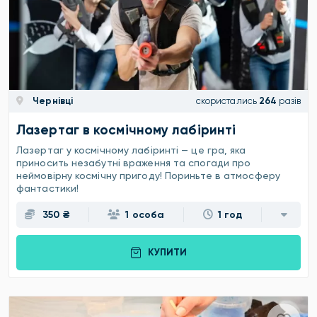
Чернівці
скористались
264
разів
Лазертаг в космічному лабіринті
Лазертаг у космічному лабіринті — це гра, яка
приносить незабутні враження та спогади про
неймовірну космічну пригоду! Пориньте в атмосферу
фантастики!
350 ₴
1 особа
1 год
КУПИТИ