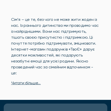
Сім’я – це те, без чого не може жити жоден із
нас. Із раннього дитинства ми проводимо час
із найріднішими. Вони нас підтримують,
тішать своєю присутністю і підтримкою. Ці
почуття потрібно підтримувати, зміцнювати.
Інтернет-магазин подарунків «ТвоЄ» дарує
десятки можливостей, які подарують
незабутні емоції для усієї родини. Якісно
проведений час за сімейним відпочинком -
це:
Читати більше...