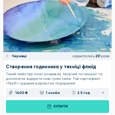
Чернівці
скористались
251
разів
Створення годинника у техніці флюїд
Такий майстер-клас розвиває творчий потенціал та
допомагає відкрити нові грані себе. Тож сертифікат
«ТвоЄ» чудовим варіантом подарунка!
1400 ₴
1 особа
2.5 год
КУПИТИ