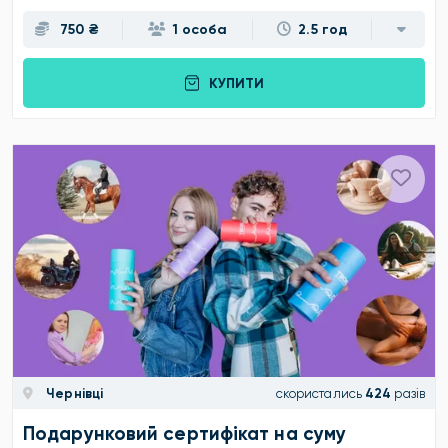
750 ₴
1 особа
2.5 год
КУПИТИ
Чернівці
скористались
424
разів
Подарунковий сертифікат на суму