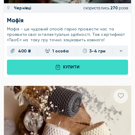
Чернівці
скористались
270
разів
Мафія
Мафія - це чудовий спосіб гарно провести час та
проявити свої інтелектуальні здібності. Тож сертифікат
«ТвоЄ» на таку гру точно зацікавить кожного!
400 ₴
1 особа
3-4 гри
КУПИТИ