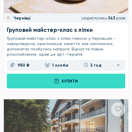
Чернівці
скористались
343
разів
Груповий майстер-клас з ліпки
Груповий майстер-клас з ліпки глиною у Чернівцях -
заворожуюче, оригінальне заняття, яке заспокоює,
допомагає позбутись напруги. Відчуєте повне
розслаблення, адже це арт-терапія
950 ₴
1 особа
2 год
КУПИТИ