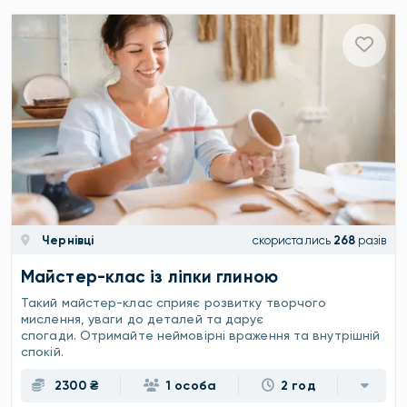
Чернівці
скористались
268
разів
Майстер-клас із ліпки глиною
Такий майстер-клас сприяє розвитку творчого
мислення, уваги до деталей та дарує
спогади. Отримайте неймовірні враження та внутрішній
спокій.
2300 ₴
1 особа
2 год