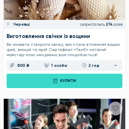
Чернівці
скористались
274
разів
Виготовлення свічки із вощини
Ви зможете створити свічку, яка стане втіленням ваших
ідей, емоцій та мрій. Сертифікат «ТвоЄ» натакий
майстер-клас неодмінно вам сподобається!
800 ₴
1 особа
2 год
КУПИТИ