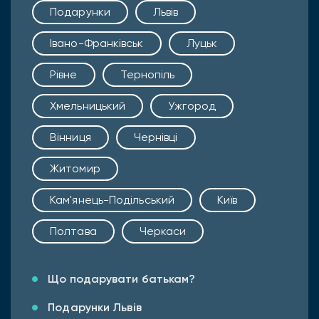
Подарунки
Львів
Івано-Франківськ
Луцьк
Рівне
Тернопіль
Хмельницький
Ужгород
Вінниця
Чернівці
Житомир
Кам'янець-Подільський
Київ
Полтава
Черкаси
Що подарувати батькам?
Подарунки Львів