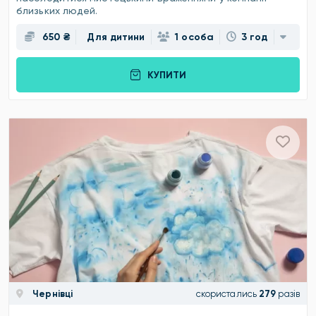
близьких людей.
650 ₴
Для дитини
1 особа
3 год
КУПИТИ
Чернівці
скористались
279
разів