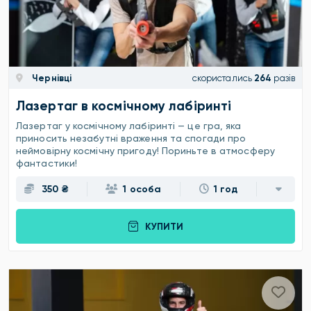
Чернівці
скористались
264
разів
Лазертаг в космічному лабіринті
Лазертаг у космічному лабіринті — це гра, яка
приносить незабутні враження та спогади про
неймовірну космічну пригоду! Пориньте в атмосферу
фантастики!
350 ₴
1 особа
1 год
КУПИТИ