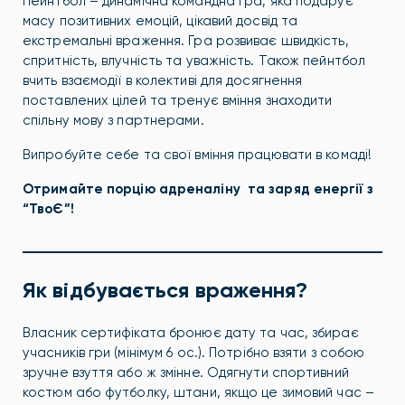
Пейнтбол – динамічна командна гра, яка подарує
масу позитивних емоцій, цікавий досвід та
екстремальні враження. Гра розвиває швидкість,
спритність, влучність та уважність. Також пейнтбол
вчить взаємодії в колективі для досягнення
поставлених цілей та тренує вміння знаходити
спільну мову з партнерами.
Випробуйте себе та свої вміння працювати в комаді!
Отримайте порцію адреналіну та заряд енергії з
“ТвоЄ”!
Як відбувається враження?
Власник сертифіката бронює дату та час, збирає
учасників гри (мінімум 6 ос.). Потрібно взяти з собою
зручне взуття або ж змінне. Одягнути спортивний
костюм або футболку, штани, якщо це зимовий час –