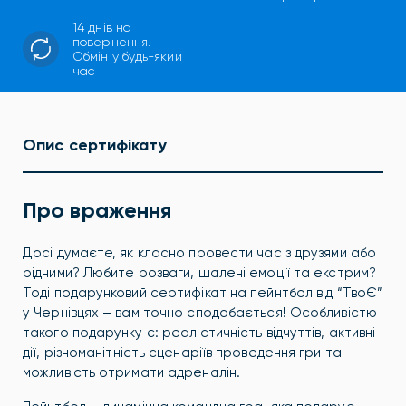
14 днів на
повернення.
Обмін у будь-який
час
Опис сертифікату
Про враження
Досі думаєте, як класно провести час з друзями або
рідними? Любите розваги, шалені емоції та екстрим?
Тоді подарунковий сертифікат на пейнтбол від “ТвоЄ”
у Чернівцях – вам точно сподобається! Особливістю
такого подарунку є: реалістичність відчуттів, активні
дії, різноманітність сценаріїв проведення гри та
можливість отримати адреналін.