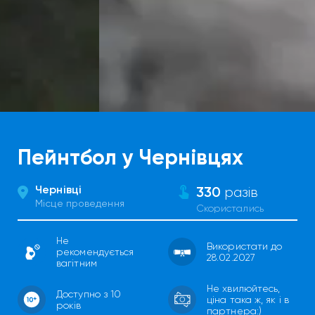
Пейнтбол у Чернівцях
Чернівці
330
разів
Місце проведення
Скористались
Не
Використати до
рекомендується
28.02.2027
вагітним
Не хвилюйтесь,
Доступно з 10
ціна така ж, як і в
років
партнера:)