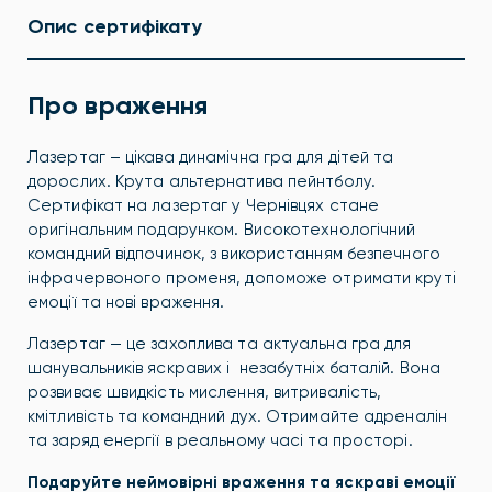
Опис сертифікату
Про враження
Лазертаг – цікава динамічна гра для дітей та
дорослих. Крута альтернатива пейнтболу.
Сертифікат на лазертаг у Чернівцях стане
оригінальним подарунком. Високотехнологічний
командний відпочинок, з використанням безпечного
інфрачервоного променя, допоможе отримати круті
емоції та нові враження.
Лазертаг — це захоплива та актуальна гра для
шанувальників яскравих і незабутніх баталій. Вона
розвиває швидкість мислення, витривалість,
кмітливість та командний дух. Отримайте адреналін
та заряд енергії в реальному часі та просторі.
Подаруйте неймовірні враження та яскраві емоції