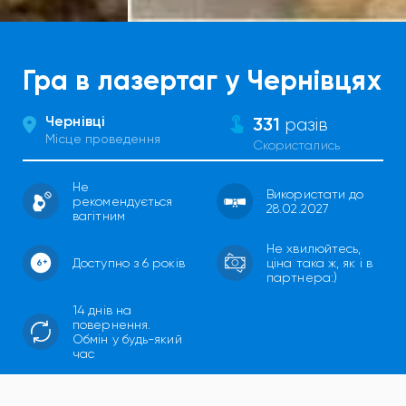
Гра в лазертаг у Чернівцях
Чернівці
331
разів
Місце проведення
Скористались
Не
Використати до
рекомендується
28.02.2027
вагітним
Не хвилюйтесь,
Доступно з 6 років
ціна така ж, як і в
партнера:)
14 днів на
повернення.
Обмін у будь-який
час