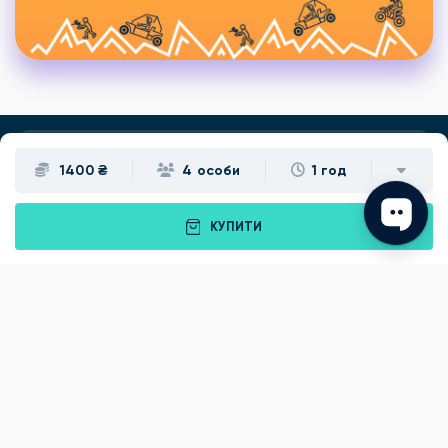
1400 ₴
4 особи
1 год
Подарунки
Львів
Івано-Франківськ
Луцьк
КУПИТИ
Рівне
Тернопіль
Хмельницький
Ужгород
Вінниця
Чернівці
Житомир
Кам'янець-Подільський
Київ