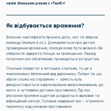
своїм близьким разом з «ТвоЄ»!
Як відбувається враження?
Власник сертифіката бронює дату, час та збирає
команду (мінімум 6 ос.). Домовляється про деталі
проведення враження, локація може бути виїзною. Ви
обираєте: відкрита площа чи приміщення. Перед
початком гри обов‘язково проводиться інструктаж.
Оскільки лазертаг є імітацією стрільби, то це є
максимально безпечний вид відпочинку. Попри те, що
зброя схожа на справжню — замість куль
використовується інфрачервоне випромінювання, до
якого є чутливими датчики противника. Під час
влучання променя в датчик роздається звуковий та
вібраційний сигнал. Головне завдання гри — отримати
перемогу над умовним противником.