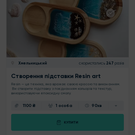
Хмельницький
скористались
247
разів
Створення підставки Resin art
Resin — це техніка, яка вражає своєю красою та виконанням.
Ви створити підставку з поєднанням кольорів та текстур,
використовуючи епоксидну смолу.
1100 ₴
1 особа
90хв
КУПИТИ