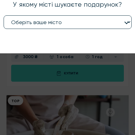
У якому місті шукаєте подарунок?
Хмельницький
скористались
287
разів
Індивідуальна фотосесія
Індивідуальна фотосесія — це чудова можливість
самовиразитися, отримати новий досвід та відкрити нові грані
себе з сертифікатом «ТвоЄ»
3000 ₴
1 особа
1 год
КУПИТИ
ТОР