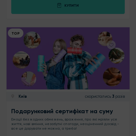
КУПИТИ
ТОР
Київ
скористались
3
разів
Подарунковий сертифікат на суму
Емоції без жодних обмежень, враження, про які мріяли усе
життя, нові вміння, незабутні спогади, неоціненний досвід -
все це дарувати не можна, а треба!