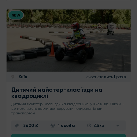
NEW
Київ
скористались
1
разів
Дитячий майстер-клас їзди на
квадроциклі
Дитячий майстер-клас їзди на квадроциклі у Києві від «ТвоЄ» -
це можливість навчитися керувати чотириколісним
транспортом.
2600 ₴
1 особа
45хв