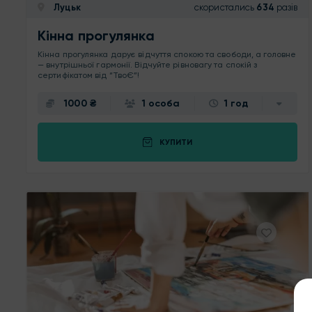
Луцьк
скористались
634
разів
Кінна прогулянка
Кінна прогулянка дарує відчуття спокою та свободи, а головне
— внутрішньої гармонії. Відчуйте рівновагу та спокій з
сертифікатом від “ТвоЄ”!
1000 ₴
1 особа
1 год
КУПИТИ