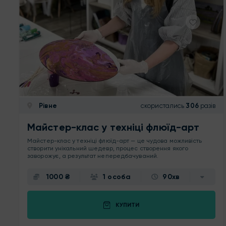
Рівне
скористались
306
разів
Майстер-клас у техніці флюїд-арт
Майстер-клас у техніці флюїд-арт — це чудова можливість
створити унікальний шедевр, процес створення якого
заворожує, а результат непередбачуваний.
1000 ₴
1 особа
90хв
КУПИТИ