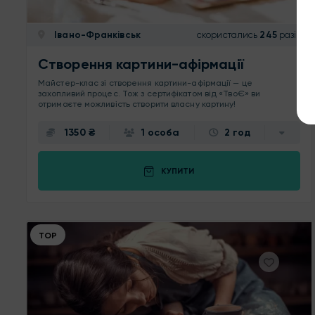
Івано-Франківськ
скористались
245
разів
Створення картини-афірмації
Майстер-клас зі створення картини-афірмації — це
захопливий процес. Тож з сертифікатом від «ТвоЄ» ви
отримаєте можливість створити власну картину!
1350 ₴
1 особа
2 год
КУПИТИ
ТОР