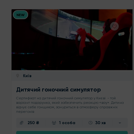
NEW
Київ
Дитячий гоночний симулятор
Сертифікат на дитячий гоночний симулятор у Києві - той
варіант подарунка, який забезпечить реакцію «вау». Дитина
відчує себе гонщиком, зануриться в атмосферу справжніх
перегонів
250 ₴
1 особа
30 хв