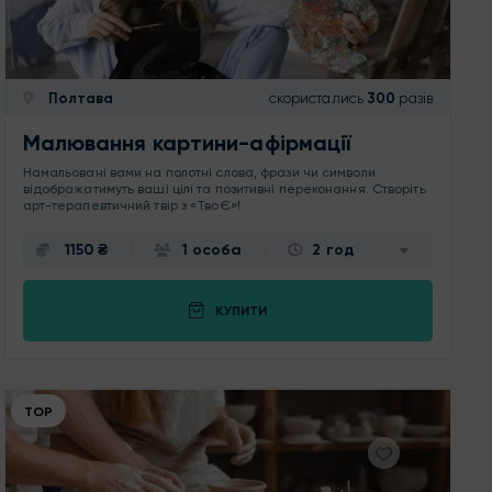
Полтава
скористались
300
разів
Малювання картини-афірмації
Намальовані вами на полотні слова, фрази чи символи
відображатимуть ваші цілі та позитивні переконання. Створіть
арт-терапевтичний твір з «ТвоЄ»!
1150 ₴
1 особа
2 год
КУПИТИ
ТОР