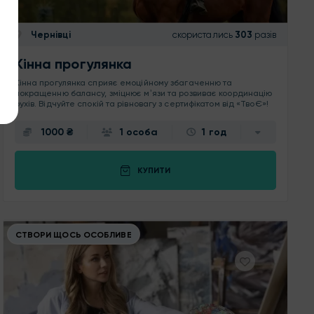
Чернівці
скористались
303
разів
Кінна прогулянка
Кінна прогулянка сприяє емоційному збагаченню та
покращенню балансу, зміцнює мʼязи та розвиває координацію
рухів. Відчуйте спокій та рівновагу з сертифікатом від «ТвоЄ»!
1000 ₴
1 особа
1 год
КУПИТИ
СТВОРИ ЩОСЬ ОСОБЛИВЕ