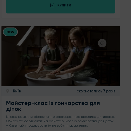
КУПИТИ
NEW
Київ
скористались
7
разів
Майстер-клас із гончарства для
діток
Цікаве дозвілля рівнозначне спогадам про щасливе дитинство.
Обирайте сертифікат на майстер-клас із гончарства для діток
у Києві, аби подарувати їм незабутні враження.