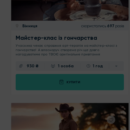
Вінниця
скористались
697
разів
Майстер-клас із гончарства
Учасника чекає справжня арт-терапія на майстер-класі з
гончарства! А власноруч створена річ ще довго
нагадуватиме про ТВОЄ оригінальне привітання
930 ₴
1 особа
1 год
КУПИТИ