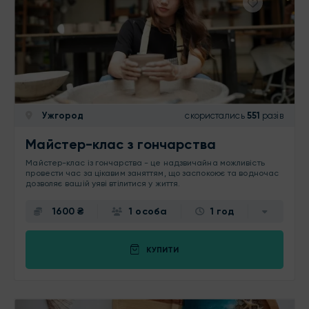
Ужгород
скористались
551
разів
Майстер-клас з гончарства
Майстер-клас із гончарства - це надзвичайна можливість
провести час за цікавим заняттям, що заспокоює та водночас
дозволяє вашій уяві втілитися у життя.
1600 ₴
1 особа
1 год
КУПИТИ