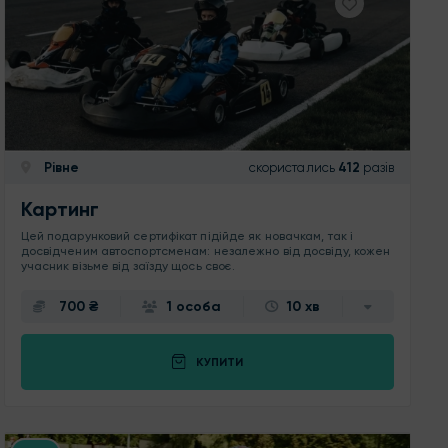
Рівне
скористались
412
разів
Картинг
Цей подарунковий сертифікат підійде як новачкам, так і
досвідченим автоспортсменам: незалежно від досвіду, кожен
учасник візьме від заїзду щось своє.
700 ₴
1 особа
10 хв
КУПИТИ