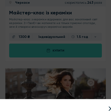
Черкаси
скористались
243
разів
Майстер-клас із кераміки
Майстер-клас з кераміки відкриває для вас захопливий світ
кераміки. З «ТвоЄ» ви матимете не тільки приємні спогади,
але й створені власноруч керамічні вироби.
1300 ₴
Індивідуальний
1.5 год
КУПИТИ