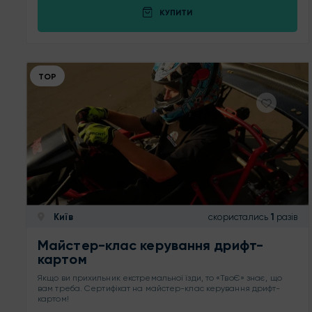
КУПИТИ
ТОР
Київ
скористались
1
разів
Майстер-клас керування дрифт-
картом
Якщо ви прихильник екстремальної їзди, то «ТвоЄ» знає, що
вам треба. Сертифікат на майстер-клас керування дрифт-
картом!