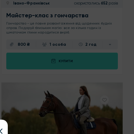
Івано-Франківськ
скористались
652
разів
Майстер-клас з гончарства
Гончарство - це повне розвантаження від щоденних будніх
справ. Подаруй близьким магію: все за кілька годин із
шматочком глини народитися виріб.
800 ₴
1 особа
2 год
КУПИТИ