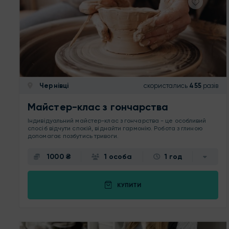
Чернівці
скористались
455
разів
Майстер-клас з гончарства
Індивідуальний майстер-клас з гончарства - це особливий
спосіб відчути спокій, віднайти гармонію. Робота з глиною
допомагає позбутись тривоги.
1000 ₴
1 особа
1 год
КУПИТИ