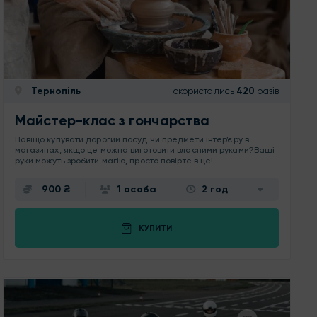
Тернопіль
скористались
420
разів
Майстер-клас з гончарства
Навіщо купувати дорогий посуд чи предмети інтер’єру в
магазинах, якщо це можна виготовити власними руками?Ваші
руки можуть зробити магію, просто повірте в це!
900 ₴
1 особа
2 год
КУПИТИ