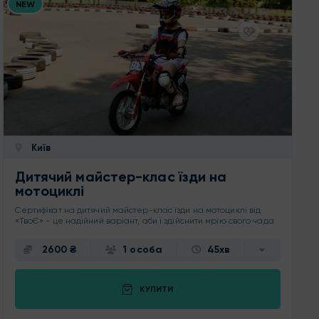
NEW
Київ
Дитячий майстер-клас їзди на
мотоциклі
Сертифікат на дитячий майстер-клас їзди на мотоциклі від
«ТвоЄ» - це надійний варіант, аби і здійснити мрію свого чада
2600 ₴
1 особа
45хв
КУПИТИ