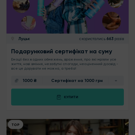
Луцьк
скористались
663
разів
Подарунковий сертифікат на суму
Емоції без жодних обмежень, враження, про які мріяли усе
життя, нові вміння, незабутні спогади, неоціненний досвід -
все це дарувати не можна, а треба!
1000 ₴
Сертифікат на 1000 грн
КУПИТИ
ТОР