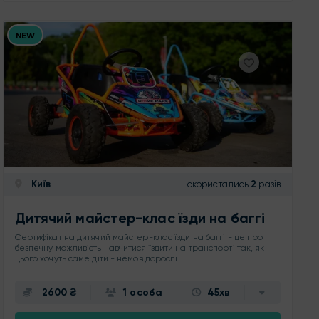
NEW
Київ
скористались
2
разів
Дитячий майстер-клас їзди на баггі
Сертифікат на дитячий майстер-клас їзди на баггі - це про
безпечну можливість навчитися їздити на транспорті так, як
цього хочуть саме діти - немов дорослі.
2600 ₴
1 особа
45хв