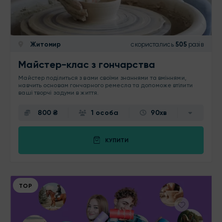
Житомир
скористались
505
разів
Майстер-клас з гончарства
Майстер поділиться з вами своїми знаннями та вміннями,
навчить основам гончарного ремесла та допоможе втілити
ваші творчі задуми в життя.
800 ₴
1 особа
90хв
КУПИТИ
ТОР