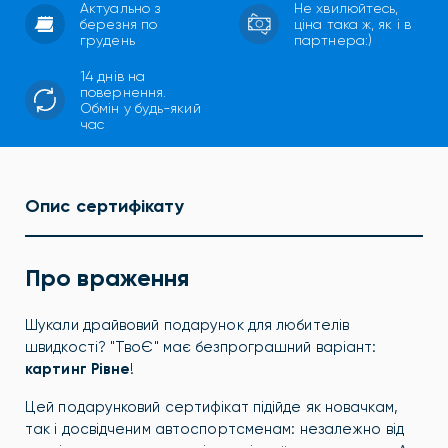
Актуально з
Не хвилюйтесь,
березня по
ціна така ж, як і в
грудень
партнера:)
14 днів на
повернення.
Обмін у будь-який
час
Опис сертифікату
Про враження
Шукали драйвовий подарунок для любителів
швидкості? "ТвоЄ" має безпрограшний варіант:
картинг Рівне
!
Цей подарунковий сертифікат підійде як новачкам,
так і досвідченим автоспортсменам: незалежно від