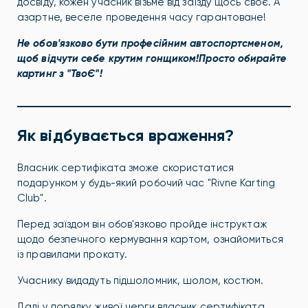
досвіду, кожен учасник візьме від заїзду щось своє. А
азартне, веселе проведення часу гарантоване!
Не обов'язково бути професійним автоспортсменом,
щоб відчути себе крутим гонщиком!
Просто обирайте
картинг з "ТвоЄ"!
Як відбувається враження?
Власник сертифіката зможе скористатися
подарунком у будь-який робочий час "Rivne Karting
Club".
Перед заїздом він обов'язково пройде інструктаж
щодо безпечного кермування картом, ознайомиться
із правилами прокату.
Учаснику видадуть підшоломник, шолом, костюм.
Далі у порядку живої черги власник сертифіката