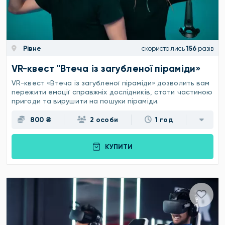
Рівне
скористались
156
разів
VR-квест "Втеча із загубленої піраміди»
VR-квест «Втеча із загубленої піраміди» дозволить вам
пережити емоції справжніх дослідників, стати частиною
пригоди та вирушити на пошуки піраміди.
800 ₴
2 особи
1 год
КУПИТИ