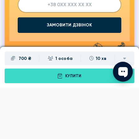
ЗАМОВИТИ ДЗВІНОК
700 ₴
1 особа
10 хв
КУПИТИ
Подарунки
Львів
Івано-Франківськ
Луцьк
Рівне
Тернопіль
Хмельницький
Ужгород