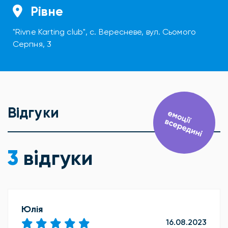
Рівне
"Rivne Karting club", с. Вересневе, вул. Сьомого
Серпня, 3
Відгуки
3
відгуки
Юлія
16.08.2023