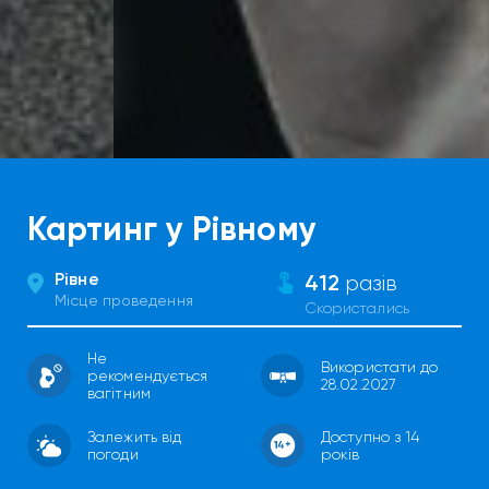
Картинг у Рівному
Рівне
412
разів
Місце проведення
Скористались
Не
Використати до
рекомендується
28.02.2027
вагітним
Залежить від
Доступно з 14
погоди
років