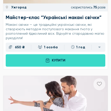
Ужгород
скористались
75
разів
Майстер-клас “Українські макані свічки”
Макані свічки — це традиційні українські свічки, які
створюють методом поступового макання ґнота у
розтоплений бджолиний віск.
Відчуйте стародавню магію
рукоділля!
650 ₴
1 особа
1 год
КУПИТИ