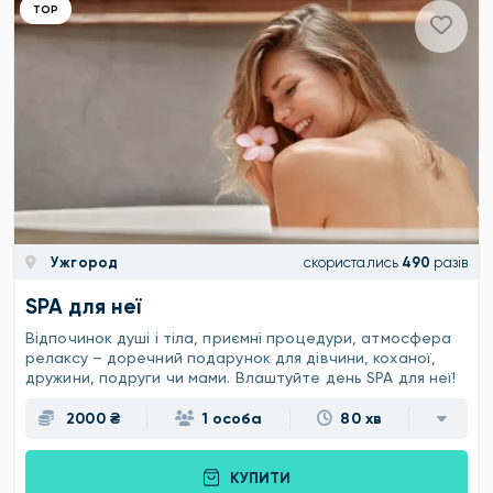
ТОР
Ужгород
скористались
490
разів
SPA для неї
Відпочинок душі і тіла, приємні процедури, атмосфера
релаксу – доречний подарунок для дівчини, коханої,
дружини, подруги чи мами. Влаштуйте день SPA для неї!
2000 ₴
1 особа
80 хв
КУПИТИ