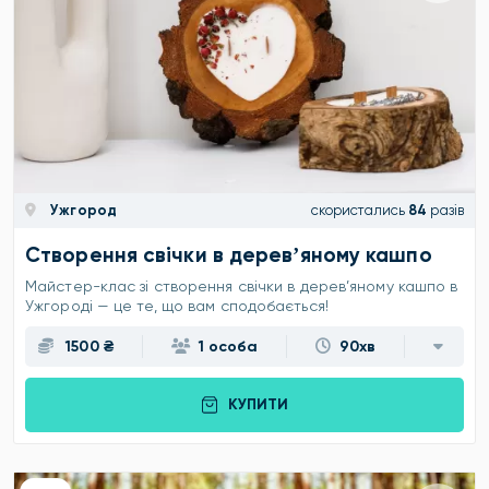
Ужгород
скористались
84
разів
Створення свічки в деревʼяному кашпо
Майстер-клас зі створення свічки в дерев’яному кашпо в
Ужгороді — це те, що вам сподобається!
1500 ₴
1 особа
90хв
КУПИТИ