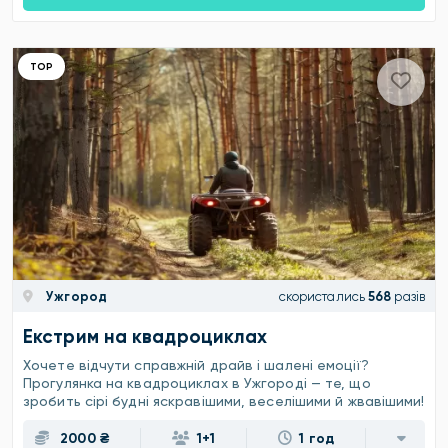
ТОР
Ужгород
скористались
568
разів
Екстрим на квадроциклах
Хочете відчути справжній драйв і шалені емоції?
Прогулянка на квадроциклах в Ужгороді — те, що
зробить сірі будні яскравішими, веселішими й жвавішими!
2000 ₴
1+1
1 год