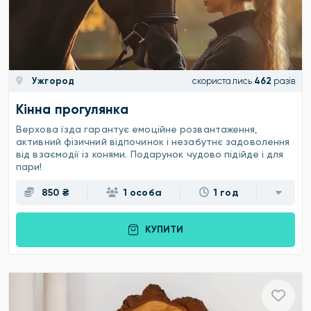
Ужгород
скористались
462
разів
Кінна прогулянка
Верхова їзда гарантує емоційне розвантаження,
активний фізичний відпочинок і незабутнє задоволення
від взаємодії із конями. Подарунок чудово підійде і для
пари!
850 ₴
1 особа
1 год
КУПИТИ