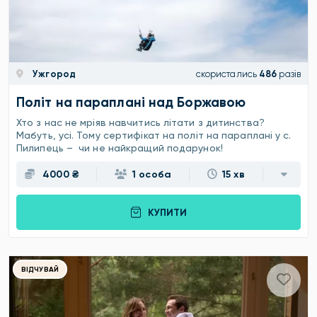
Ужгород
скористались
486
разів
Політ на параплані над Боржавою
Хто з нас не мріяв навчитись літати з дитинства?
Мабуть, усі. Тому сертифікат на політ на параплані у с.
Пилипець – чи не найкращий подарунок!
4000 ₴
1 особа
15 хв
КУПИТИ
ВІДЧУВАЙ