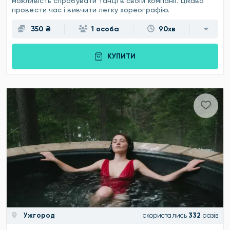
можливість спробувати танці в своїй компанії. Цікаво
провести час і вивчити легку хореографію.
350 ₴
1 особа
90хв
КУПИТИ
Ужгород
скористались
332
разів