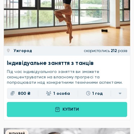
Ужгород
скористались
212
разів
Індивідуальне заняття з танців
Під час індивідуального заняття ви зможете
сконцентруватися на власному прогресі та
попрацювати над конкретними технічними аспектами.
800 ₴
1 особа
1 год
КУПИТИ
ВІДЧУВАЙ