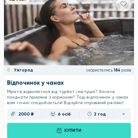
Ужгород
скористались
184
разів
Відпочинок у чанах
Мрієте відволіктися від турбот і метушні? Хочете
поєднати приємне з корисним? Тоді відпочинок у чанах
вам точно сподобається! Відчуйте справжній релакс!
2000 ₴
6 осіб
2 год
КУПИТИ