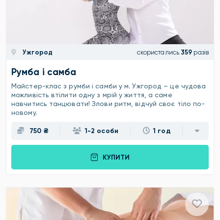
Ужгород
скористались
359
разів
Румба і самба
Майстер-клас з румби і самби у м. Ужгород – це чудова
можливість втілити одну з мрій у життя, а саме
навчитись танцювати! Злови ритм, відчуй своє тіло по-
новому.
750 ₴
1-2 особи
1 год
КУПИТИ