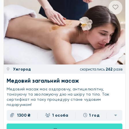
Ужгород
скористались
262
разів
Медовий загальний масаж
Медовий масаж має оздоровчу, антицелюлітну,
тонізуючу та зволожуючу дію на шкіру та тіло. Тож
сертифікат на таку процедуру стане чудовим
подарунком!
1300 ₴
1 особа
1 год