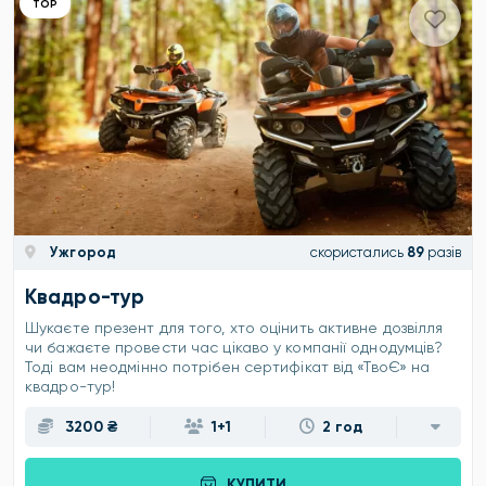
ТОР
Ужгород
скористались
89
разів
Квадро-тур
Шукаєте презент для того, хто оцінить активне дозвілля
чи бажаєте провести час цікаво у компанії однодумців?
Тоді вам неодмінно потрібен сертифікат від «ТвоЄ» на
квадро-тур!
3200 ₴
1+1
2 год
КУПИТИ