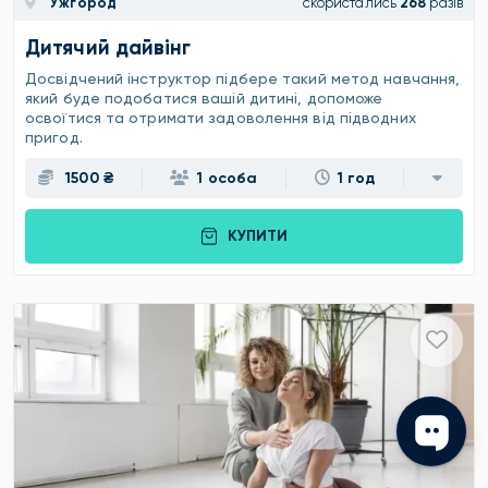
Ужгород
скористались
268
разів
Дитячий дайвінг
Досвідчений інструктор підбере такий метод навчання,
який буде подобатися вашій дитині, допоможе
освоїтися та отримати задоволення від підводних
пригод.
1500 ₴
1 особа
1 год
КУПИТИ