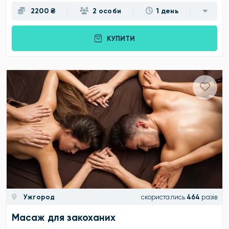
2200 ₴
2 особи
1 день
КУПИТИ
Ужгород
скористались
464
разів
Масаж для закоханих