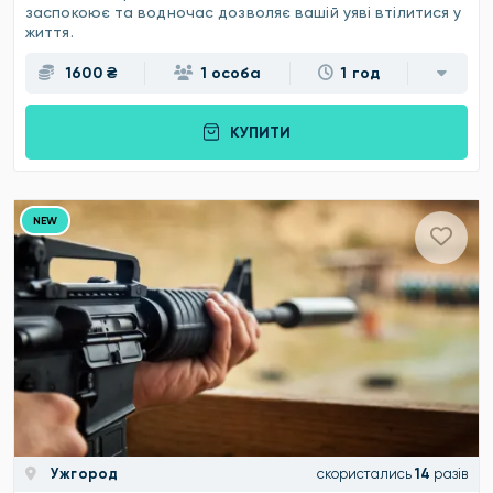
заспокоює та водночас дозволяє вашій уяві втілитися у
життя.
1600 ₴
1 особа
1 год
КУПИТИ
NEW
Ужгород
скористались
14
разів