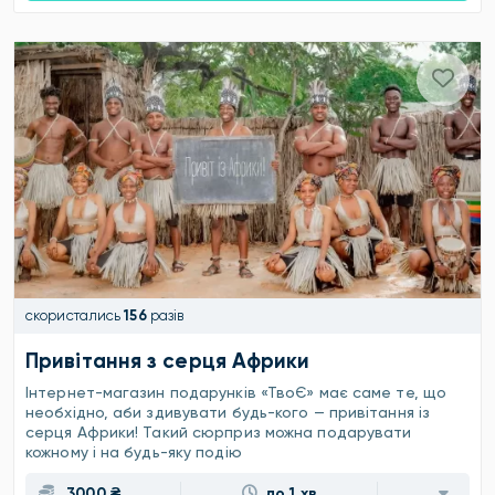
скористались
156
разів
Привітання з серця Африки
Інтернет-магазин подарунків «ТвоЄ» має саме те, що
необхідно, аби здивувати будь-кого — привітання із
серця Африки! Такий сюрприз можна подарувати
кожному і на будь-яку подію
3000 ₴
до 1 хв