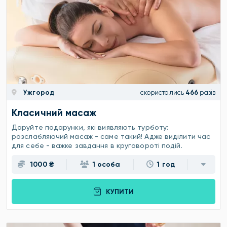
Ужгород
скористались
466
разів
Класичний масаж
Даруйте подарунки, які виявляють турботу:
розслабляючий масаж - саме такий! Адже виділити час
для себе - важке завдання в круговороті подій.
1000 ₴
1 особа
1 год
КУПИТИ