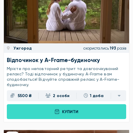
Ужгород
скористались
193
разів
Відпочинок у A-Frame-будиночку
Мрієте про неповторний ретрит та довгоочікуваний
релакс? Тоді відпочинок у будиночку A-Frame вам
сподобається! Відчуйте справжній релакс у A-Frame-
будиночку.
5500 ₴
2 особи
1 доба
КУПИТИ