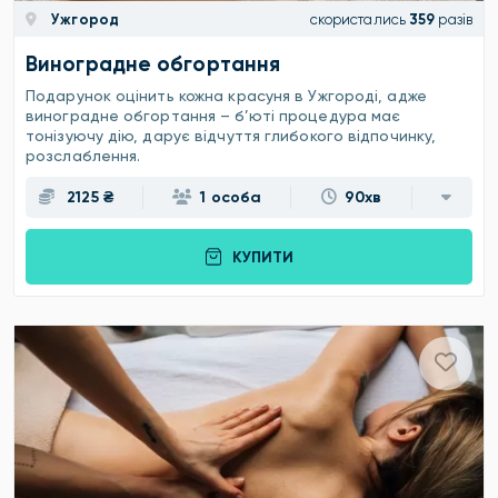
Ужгород
скористались
359
разів
Виноградне обгортання
Подарунок оцінить кожна красуня в Ужгороді, адже
виноградне обгортання – б’юті процедура має
тонізуючу дію, дарує відчуття глибокого відпочинку,
розслаблення.
2125 ₴
1 особа
90хв
КУПИТИ