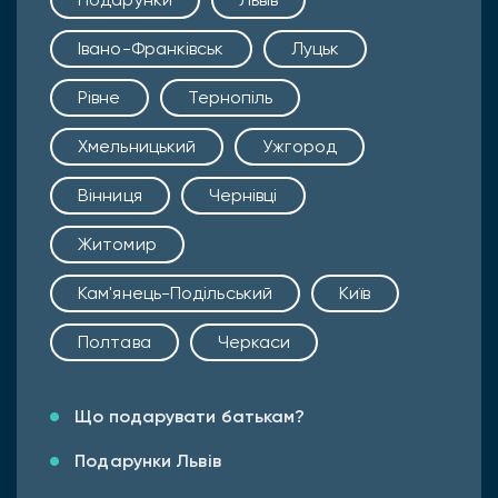
Івано-Франківськ
Луцьк
Рівне
Тернопіль
Хмельницький
Ужгород
Вінниця
Чернівці
Житомир
Кам'янець-Подільський
Київ
Полтава
Черкаси
Що подарувати батькам?
Подарунки Львів