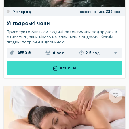
Ужгород
скористались
332
разів
Унгварські чани
Приготуйте близькій людині автентичний подарунок в
етностилі, який нікого не залишить байдужим. Кожній
людині потрібен відпочинок!
4550 ₴
6 осіб
2.5 год
КУПИТИ