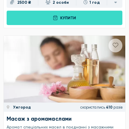
2500 ₴
2 особи
1 год
КУПИТИ
Ужгород
скористались
410
разів
Масаж з аромамаслами
Аромат спеціальних масел в поєднанні з масажними