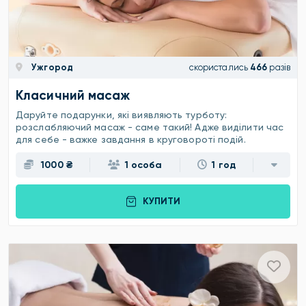
Ужгород
скористались
466
разів
Класичний масаж
Даруйте подарунки, які виявляють турботу:
розслабляючий масаж - саме такий! Адже виділити час
для себе - важке завдання в круговороті подій.
1000 ₴
1 особа
1 год
КУПИТИ