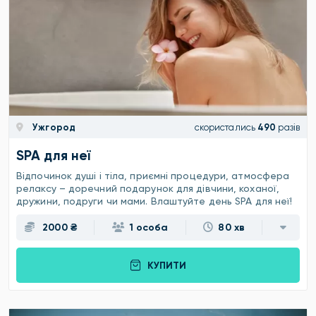
Ужгород
скористались
490
разів
SPA для неї
Відпочинок душі і тіла, приємні процедури, атмосфера
релаксу – доречний подарунок для дівчини, коханої,
дружини, подруги чи мами. Влаштуйте день SPA для неї!
2000 ₴
1 особа
80 хв
КУПИТИ