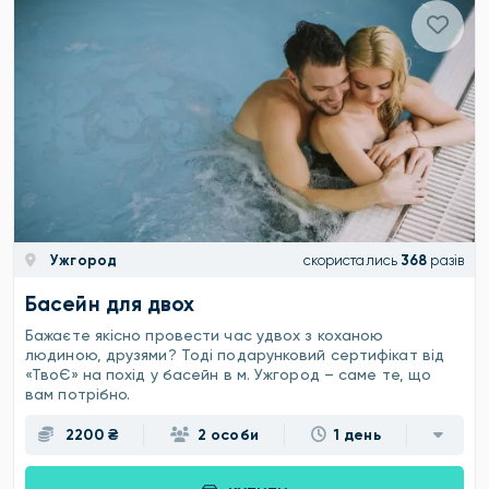
Ужгород
скористались
368
разів
Басейн для двох
Бажаєте якісно провести час удвох з коханою
людиною, друзями? Тоді подарунковий сертифікат від
«ТвоЄ» на похід у басейн в м. Ужгород – саме те, що
вам потрібно.
2200 ₴
2 особи
1 день