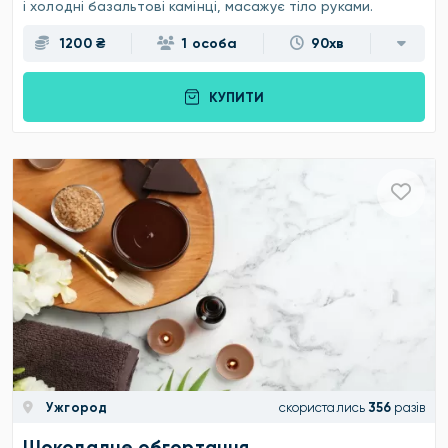
і холодні базальтові камінці, масажує тіло руками.
1200 ₴
1 особа
90хв
КУПИТИ
Ужгород
скористались
356
разів
Шоколадне обгортання