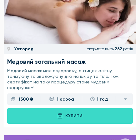
Ужгород
скористались
262
разів
Медовий загальний масаж
Медовий масаж має оздоровчу, антицелюлітну,
тонізуючу та зволожуючу дію на шкіру та тіло. Тож
сертифікат на таку процедуру стане чудовим
подарунком!
1300 ₴
1 особа
1 год
КУПИТИ