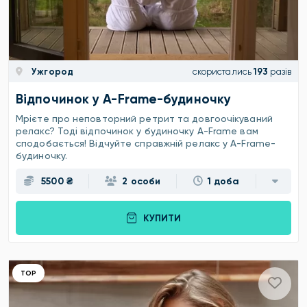
Ужгород
скористались
193
разів
Відпочинок у A-Frame-будиночку
Мрієте про неповторний ретрит та довгоочікуваний
релакс? Тоді відпочинок у будиночку A-Frame вам
сподобається! Відчуйте справжній релакс у A-Frame-
будиночку.
5500 ₴
2 особи
1 доба
КУПИТИ
ТОР