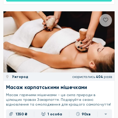
Ужгород
скористались
404
разів
Масаж карпатськими мішечками
Масаж гарячими мішечками - це сила природи в
цілющих травах Закарпаття. Подаруйте сеанс
відновлення та омолодження для кращого самопочуття!
1350 ₴
1 особа
90хв