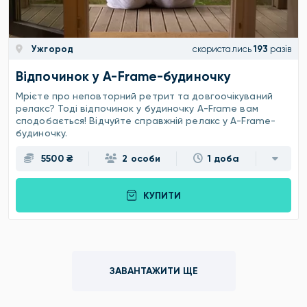
Ужгород
скористались
193
разів
Відпочинок у A-Frame-будиночку
Мрієте про неповторний ретрит та довгоочікуваний
релакс? Тоді відпочинок у будиночку A-Frame вам
сподобається! Відчуйте справжній релакс у A-Frame-
будиночку.
5500 ₴
2 особи
1 доба
КУПИТИ
ЗАВАНТАЖИТИ ЩЕ