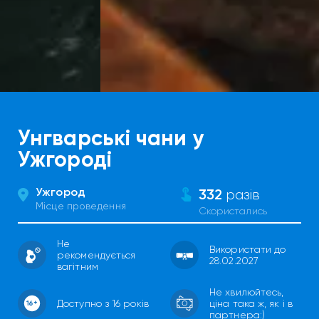
Унгварські чани у
Ужгороді
Ужгород
332
разів
Місце проведення
Скористались
Не
Використати до
рекомендується
28.02.2027
вагітним
Не хвилюйтесь,
Доступно з 16 років
ціна така ж, як і в
партнера:)