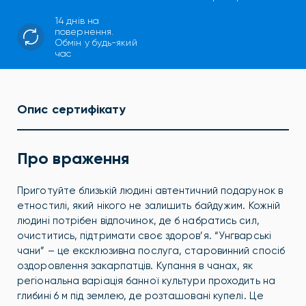
14 днів на
повернення.
Обмін у будь-який
час
Опис сертифікату
Про враження
Приготуйте близькій людині автентичний подарунок в
етностилі, який нікого не залишить байдужим. Кожній
людині потрібен відпочинок, де б набратись сил,
очиститись, підтримати своє здоров’я. “Унгварські
чани” – це ексклюзивна послуга, старовинний спосіб
оздоровлення закарпатців. Купання в чанах, як
регіональна варіація банної культури проходить на
глибині 6 м під землею, де розташовані купелі. Це