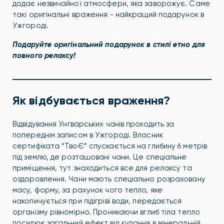
додає незвичайної атмосфери, яка заворожує. Саме
такі оригінальні враження - найкращий подарунок в
Ужгороді.
Подаруйте оригінальний подарунок в стилі етно для
повного релаксу!
Як відбувається враження?
Відвідування Унгварських чанів проходить за
попереднім записом в Ужгороді. Власник
сертифіката “ТвоЄ” спускається на глибину 6 метрів
під землю, де розташовані чани. Це спеціальне
приміщення, тут знаходиться все для релаксу та
оздоровлення. Чани мають спеціально розраховану
масу, форму, за рахунок чого тепло, яке
накопичується при підігріві води, передається
організму рівномірно. Проникаючи вглиб тіла тепло
посилює загальний ефект від купання в мінеральній