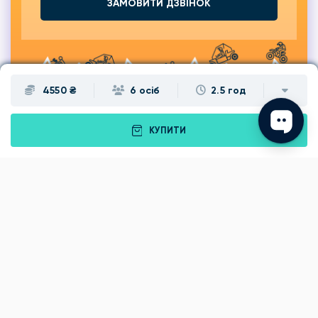
ЗАМОВИТИ ДЗВІНОК
4550 ₴
6 осіб
2.5 год
КУПИТИ
Подарунки
Львів
Івано-Франківськ
Луцьк
Рівне
Тернопіль
Хмельницький
Ужгород
Вінниця
Чернівці