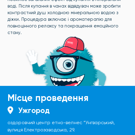
воді. Після купання в чанах відвідувач може зробити
контрастний душ холодною мінеральною водою з
діжки. Процедура включає і ароматерапію для
повноцінного релаксу та покращення емоційного
стану.
Місце проведення
Ужгород
оздоровчий центр етно-велнес “Унгварський,
вулиця Електрозаводська, 29.