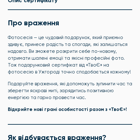
Опис сертифікату
Про враження
Фотосесія — це чудовий подарунок, який приємно
здивує, принесе радість та спогади, які залишаться
надовго. Ви зможете розкрити себе по-новому,
отримати шалені емоції та якісні професійні фото.
Тож подарунковий сертифікат від «ТвоЄ» на
фотосесію в Ужгороді точно сподобається кожному!
Подаруйте враження, які допоможуть зупинити час та
зберегти яскраві миті, зарядитись позитивною
енергією та гарно провести час.
Відкрийте нові грані особистості разом з «ТвоЄ»!
Як відбувається враження?