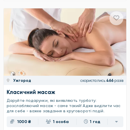
Ужгород
скористались
466
разів
Класичний масаж
Даруйте подарунки, які виявляють турботу:
розслабляючий масаж - саме такий! Адже виділити час
для себе - важке завдання в круговороті подій.
1000 ₴
1 особа
1 год