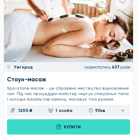
Ужгород
скористались
407
разів
Стоун-масаж
Spa-stone масаж - це справжнє мистецтво відновлення
сил. Під час процедури майстер чергує спеціальні теплі
і холодні базальтові камінці, масажує тіло руками.
1200 ₴
1 особа
90хв
КУПИТИ