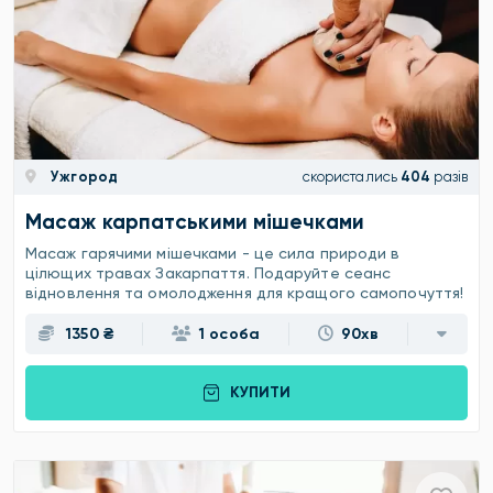
Ужгород
скористались
404
разів
Масаж карпатськими мішечками
Масаж гарячими мішечками - це сила природи в
цілющих травах Закарпаття. Подаруйте сеанс
відновлення та омолодження для кращого самопочуття!
1350 ₴
1 особа
90хв
КУПИТИ