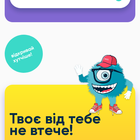
Твоє від тебе
не втече!