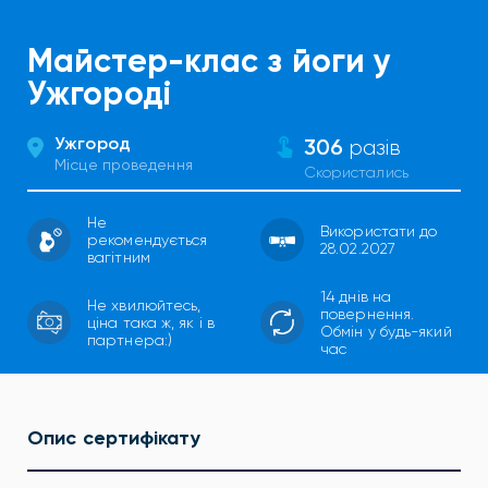
Майстер-клас з йоги у
Ужгороді
Ужгород
306
разів
Місце проведення
Скористались
Не
Використати до
рекомендується
28.02.2027
вагітним
14 днів на
Не хвилюйтесь,
повернення.
ціна така ж, як і в
Обмін у будь-який
партнера:)
час
Опис сертифікату