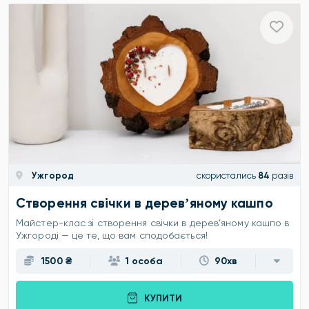
Ужгород
скористались
84
разів
Створення свічки в деревʼяному кашпо
Майстер-клас зі створення свічки в дерев’яному кашпо в
Ужгороді — це те, що вам сподобається!
1500 ₴
1 особа
90хв
КУПИТИ