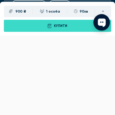
Подарунки
Львів
900 ₴
1 особа
90хв
Івано-Франківськ
Луцьк
КУПИТИ
Рівне
Тернопіль
Хмельницький
Ужгород
Вінниця
Чернівці
Житомир
Кам'янець-Подільський
Київ
Полтава
Черкаси
Що подарувати батькам?
Подарунки Львів